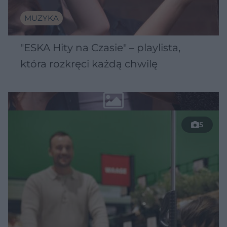
MUZYKA
"ESKA Hity na Czasie" – playlista,
która rozkręci każdą chwilę
5