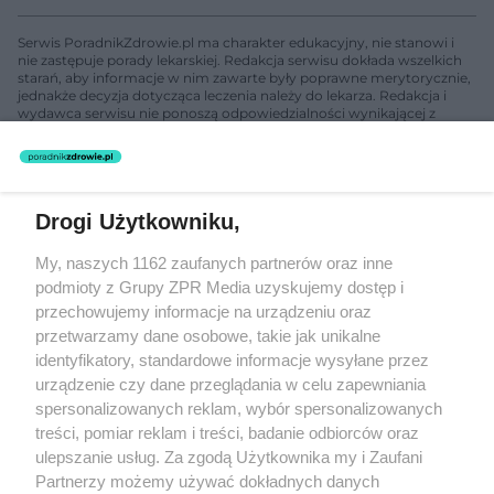
Serwis PoradnikZdrowie.pl ma charakter edukacyjny, nie stanowi i
nie zastępuje porady lekarskiej. Redakcja serwisu dokłada wszelkich
starań, aby informacje w nim zawarte były poprawne merytorycznie,
jednakże decyzja dotycząca leczenia należy do lekarza. Redakcja i
wydawca serwisu nie ponoszą odpowiedzialności wynikającej z
zastosowania informacji zamieszczonych na stronach serwisu, który
nie prowadzi działalności leczniczej polegającej na udzielaniu
świadczeń zdrowotnych w rozumieniu art. 3 ust 1 ustawy o
działalności leczniczej.
Drogi Użytkowniku,
Żaden utwór zamieszczony w serwisie nie może być powielany i
My, naszych 1162 zaufanych partnerów oraz inne
rozpowszechniany lub dalej rozpowszechniany w jakikolwiek sposób
podmioty z Grupy ZPR Media uzyskujemy dostęp i
(w tym także elektroniczny lub mechaniczny) na jakimkolwiek polu
eksploatacji w jakiejkolwiek formie, włącznie z umieszczaniem w
przechowujemy informacje na urządzeniu oraz
Internecie bez pisemnej zgody właściciela praw. Jakiekolwiek użycie
przetwarzamy dane osobowe, takie jak unikalne
lub wykorzystanie utworów w całości lub w części z naruszeniem
identyfikatory, standardowe informacje wysyłane przez
prawa, tzn. bez właściwej zgody, jest zabronione pod groźbą kary i
może być ścigane prawnie.
urządzenie czy dane przeglądania w celu zapewniania
spersonalizowanych reklam, wybór spersonalizowanych
treści, pomiar reklam i treści, badanie odbiorców oraz
ulepszanie usług. Za zgodą Użytkownika my i Zaufani
Partnerzy możemy używać dokładnych danych