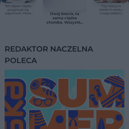
Ten objaw często
Trzy rzeczy w
przypisuje się
średnim wieku
zaparciom. Może
mogą oddalić
Dwaj bracia, ta
jednak wskazywać
demencję o prawie
sama ciężka
na chorobę jelita
13 lat. Naukowcy
choroba. Wszystko
wskazali kluczowe
zmieniają jedne
czynniki
urodziny
REDAKTOR NACZELNA
POLECA