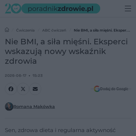
Ćwiczenia
ABC ćwiczeń
Nie BMI, a siła mięśni. Eksperci
wskazują nowy wskaźnik zdrowia
Nie BMI, a siła mięśni. Eksperci
wskazują nowy wskaźnik
zdrowia
2026-06-17
15:23
Dodaj do Google
Romana Makówka
Sen, zdrowa dieta i regularna aktywność