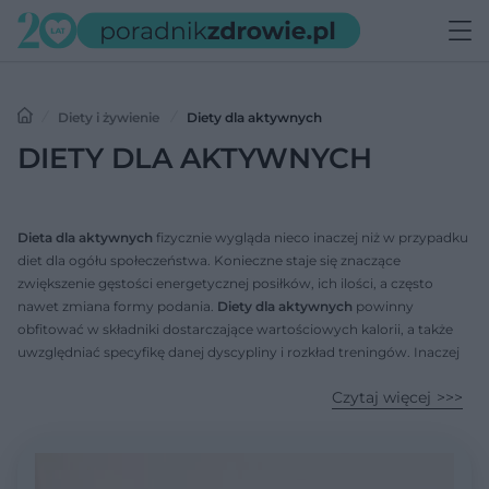
Diety i żywienie
Diety dla aktywnych
DIETY DLA AKTYWNYCH
Dieta dla aktywnych
fizycznie wygląda nieco inaczej niż w przypadku
diet dla ogółu społeczeństwa. Konieczne staje się znaczące
zwiększenie gęstości energetycznej posiłków, ich ilości, a często
nawet zmiana formy podania.
Diety dla aktywnych
powinny
obfitować w składniki dostarczające wartościowych kalorii, a także
uwzględniać specyfikę danej dyscypliny i rozkład treningów. Inaczej
powinni odżywiać się biegacze, a inaczej kulturyści.
Czytaj więcej