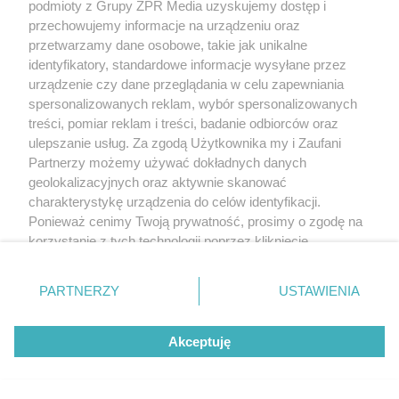
podmioty z Grupy ZPR Media uzyskujemy dostęp i
przechowujemy informacje na urządzeniu oraz
Wspiera trawienie, łagodzi zgagę,
przetwarzamy dane osobowe, takie jak unikalne
smakuje jak szpinak. Ten chwast
identyfikatory, standardowe informacje wysyłane przez
urządzenie czy dane przeglądania w celu zapewniania
rośnie tuż za rogiem
spersonalizowanych reklam, wybór spersonalizowanych
treści, pomiar reklam i treści, badanie odbiorców oraz
ulepszanie usług. Za zgodą Użytkownika my i Zaufani
Partnerzy możemy używać dokładnych danych
geolokalizacyjnych oraz aktywnie skanować
charakterystykę urządzenia do celów identyfikacji.
Ponieważ cenimy Twoją prywatność, prosimy o zgodę na
korzystanie z tych technologii poprzez kliknięcie
„Akceptuję”. Zgoda jest dobrowolna i zawsze możesz ją
zmienić/wycofać klikając przycisk ustawień prywatności
PARTNERZY
USTAWIENIA
znajdujący się w lewym dolnym rogu strony
. Niektóre
rodzaje przetwarzania danych nie wymagają zgody
Akceptuję
użytkownika, ale masz prawo sprzeciwić się takiemu
przetwarzaniu. Preferencje będą miały zastosowanie tylko
na tej witrynie.