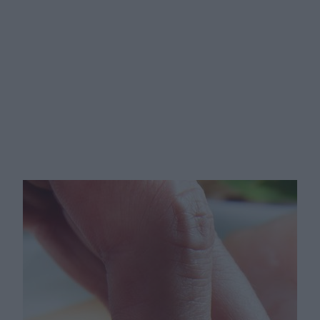
To, jak biegasz, zależy od tego, co
masz w jelitach. Mikrobiota a
wyniki w sporcie