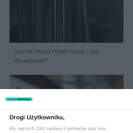
Sucha masa mięśniowa - jak
zbudować?
Drogi Użytkowniku,
My, naszych 1162 zaufanych partnerów oraz inne