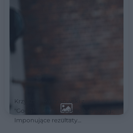
Krzysztof Radzikowski z
"Googlebox" schudł ponad 30 kg.
Imponujące rezultaty
metamorfozy