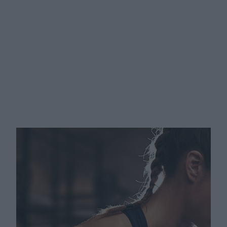
Najczęstsze kontuzje na siłowni.
Trener personalny podpowiada, co
zrobić, by ich uniknąć