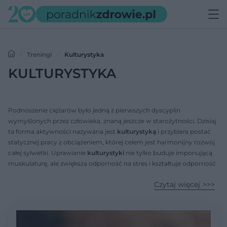
Treningi
Kulturystyka
KULTURYSTYKA
Podnoszenie ciężarów było jedną z pierwszych dyscyplin
wymyślonych przez człowieka, znaną jeszcze w starożytności. Dzisiaj
ta forma aktywności nazywana jest
kulturystyką
i przybiera postać
statycznej pracy z obciążeniem, której celem jest harmonijny rozwój
całej sylwetki. Uprawianie
kulturystyki
nie tylko buduje imponującą
muskulaturę, ale zwiększa odporność na stres i kształtuje odporność
na ból i zmęczenie.Treningi na siłowni odbywają się według ściśle
Czytaj więcej
opracowanego planu.