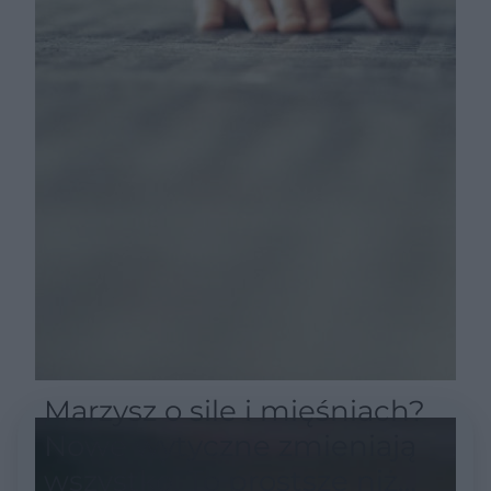
Marzysz o sile i mięśniach?
Nowe wytyczne zmieniają
wszystko. To prostsze niż