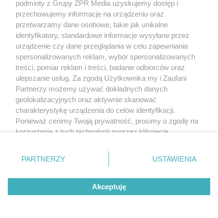
podmioty z Grupy ZPR Media uzyskujemy dostęp i
przechowujemy informacje na urządzeniu oraz
przetwarzamy dane osobowe, takie jak unikalne
identyfikatory, standardowe informacje wysyłane przez
urządzenie czy dane przeglądania w celu zapewniania
spersonalizowanych reklam, wybór spersonalizowanych
treści, pomiar reklam i treści, badanie odbiorców oraz
ulepszanie usług. Za zgodą Użytkownika my i Zaufani
Partnerzy możemy używać dokładnych danych
geolokalizacyjnych oraz aktywnie skanować
charakterystykę urządzenia do celów identyfikacji.
Ponieważ cenimy Twoją prywatność, prosimy o zgodę na
korzystanie z tych technologii poprzez kliknięcie
„Akceptuję”. Zgoda jest dobrowolna i zawsze możesz ją
zmienić/wycofać klikając przycisk ustawień prywatności
PARTNERZY
USTAWIENIA
znajdujący się w lewym dolnym rogu strony
. Niektóre
rodzaje przetwarzania danych nie wymagają zgody
Akceptuję
użytkownika, ale masz prawo sprzeciwić się takiemu
przetwarzaniu. Preferencje będą miały zastosowanie tylko
na tej witrynie.