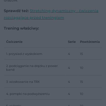
urazów.
Sprawdź też:
Stretching dynamiczny - ćwiczenia
rozciągające przed treningiem
Trening właściwy:
Ćwiczenie
Serie
Powtórzenia
1. przysiad z wyskokiem
4
15
2. podciąganie na drążku z power
4
10
band
3. wiosłowanie na TRX
4
15
4. pompki na podwyższeniu
4
10
5. wykroki
4
10