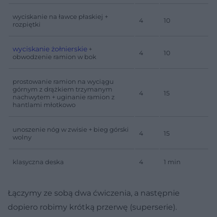
wyciskanie na ławce płaskiej +
4
10
rozpiętki
wyciskanie żołnierskie
+
4
10
obwodzenie ramion w bok
prostowanie ramion na wyciągu
górnym z drążkiem trzymanym
4
15
nachwytem + uginanie ramion z
hantlami młotkowo
unoszenie nóg w zwisie + bieg górski
4
15
wolny
klasyczna deska
4
1 min
Łączymy ze sobą dwa ćwiczenia, a następnie
dopiero robimy krótką przerwę (superserie).