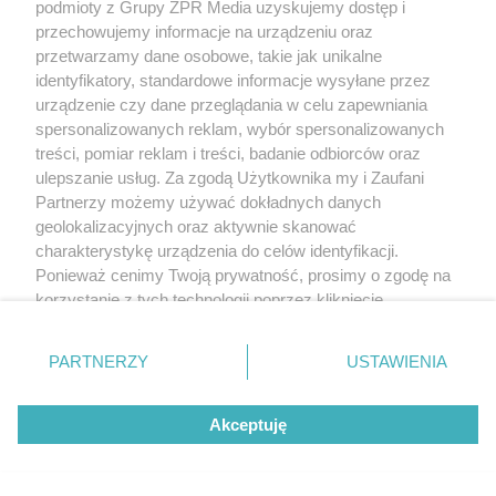
5
podmioty z Grupy ZPR Media uzyskujemy dostęp i
przechowujemy informacje na urządzeniu oraz
przetwarzamy dane osobowe, takie jak unikalne
identyfikatory, standardowe informacje wysyłane przez
urządzenie czy dane przeglądania w celu zapewniania
spersonalizowanych reklam, wybór spersonalizowanych
treści, pomiar reklam i treści, badanie odbiorców oraz
ulepszanie usług. Za zgodą Użytkownika my i Zaufani
Partnerzy możemy używać dokładnych danych
geolokalizacyjnych oraz aktywnie skanować
charakterystykę urządzenia do celów identyfikacji.
Ponieważ cenimy Twoją prywatność, prosimy o zgodę na
TEKST SPONSOROWANY
korzystanie z tych technologii poprzez kliknięcie
Daleko do pięciu porcji dziennie.
„Akceptuję”. Zgoda jest dobrowolna i zawsze możesz ją
zmienić/wycofać klikając przycisk ustawień prywatności
Badanie pokazuje, jak Polacy
PARTNERZY
USTAWIENIA
znajdujący się w lewym dolnym rogu strony
. Niektóre
naprawdę jedzą warzywa i owoce
rodzaje przetwarzania danych nie wymagają zgody
Akceptuję
użytkownika, ale masz prawo sprzeciwić się takiemu
przetwarzaniu. Preferencje będą miały zastosowanie tylko
na tej witrynie.