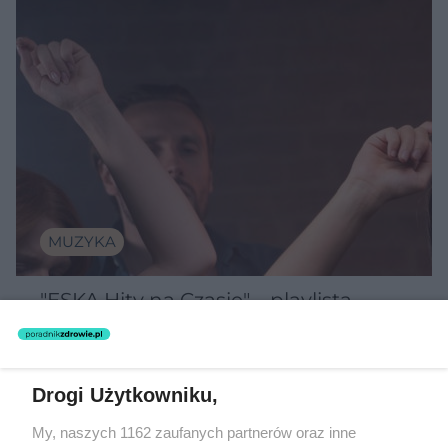
MUZYKA
"ESKA Hity na Czasie" – playlista,
która rozkręci każdą chwilę
Drogi Użytkowniku,
My, naszych 1162 zaufanych partnerów oraz inne