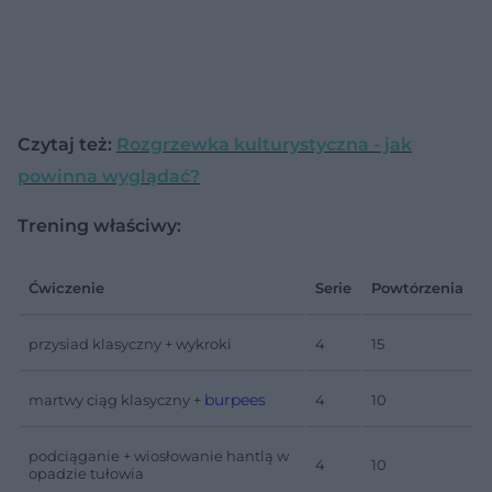
Czytaj też:
Rozgrzewka kulturystyczna - jak
powinna wyglądać?
Trening właściwy:
Ćwiczenie
Serie
Powtórzenia
przysiad klasyczny + wykroki
4
15
burpees
martwy ciąg klasyczny +
4
10
podciąganie + wiosłowanie hantlą w
4
10
opadzie tułowia