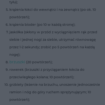
tyłu);
krążenia łokci do wewnątrz i na zewnątrz (po ok. 10
powtórzeń);
krążenia bioder (po 10 w każdą stronę);
jaskółka (skłony w przód z wyciągnięciem rąk przed
siebie i jednej nogi za siebie, utrzymać równowagę
przez 1-2 sekundy; zrobić po 5 powtórzeń na każdą
nogę);
brzuszki
(20 powtórzeń);
rowerek (brzuszki z przyciąganiem łokcia do
przeciwległego kolana; 10 powtórzeń);
grzbiety (leżenie na brzuchu, unoszenie jednocześnie
ramion i nóg do góry ruchem sprężynującym; 10
powtórzeń);