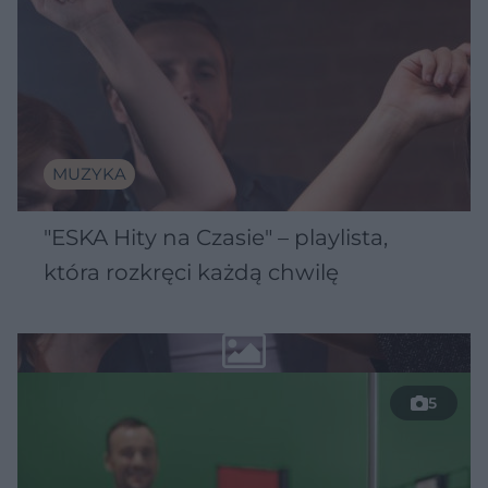
MUZYKA
"ESKA Hity na Czasie" – playlista,
która rozkręci każdą chwilę
5