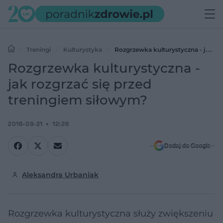
Treningi
Kulturystyka
Rozgrzewka kulturystyczna - jak
rozgrzać się przed treningiem siłowym?
Rozgrzewka kulturystyczna -
jak rozgrzać się przed
treningiem siłowym?
2016-09-21
12:26
Dodaj do Google
Aleksandra Urbaniak
Rozgrzewka kulturystyczna służy zwiększeniu