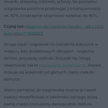
rowerki, steppery, orbitreki, schody. Na początku
rozgrzewka powinna przebiegać z intensywnością
ok. 50%, a następnie stopniowo wzrastać do 80%.
Czytaj też:
Maszyny do treningu kardio – jak z nich
korzystać? [WIDEO]
Druga część rozgrzewki to ćwiczenia statyczne w
miejscu, bez dodatkowych obciążeń – krążenia
ramion, przysiady, wykroki, brzuszki itp. Mogą
obejmować także
rozciąganie dynamiczne
. Zwykle
stosuje się kolejność od górnych części ciała do
dolnych.
Warto pamiętać, że rozgrzewkę można (a nawet
należy) modyfikować w zależności od tego, którą
partię mięśni trenujemy danego dnia. Jeśli na