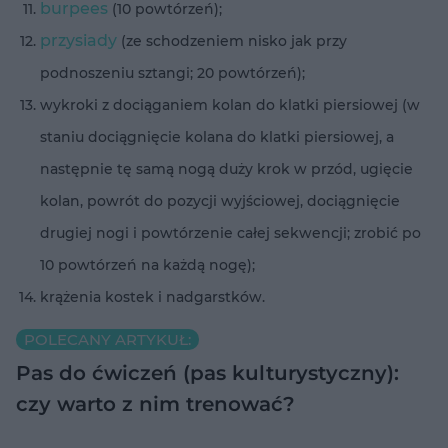
burpees
(10 powtórzeń);
przysiady
(ze schodzeniem nisko jak przy
podnoszeniu sztangi; 20 powtórzeń);
wykroki z dociąganiem kolan do klatki piersiowej (w
staniu dociągnięcie kolana do klatki piersiowej, a
następnie tę samą nogą duży krok w przód, ugięcie
kolan, powrót do pozycji wyjściowej, dociągnięcie
drugiej nogi i powtórzenie całej sekwencji; zrobić po
10 powtórzeń na każdą nogę);
krążenia kostek i nadgarstków.
POLECANY ARTYKUŁ:
Pas do ćwiczeń (pas kulturystyczny):
czy warto z nim trenować?