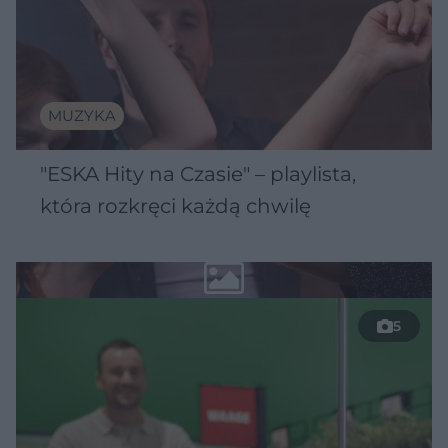
MUZYKA
"ESKA Hity na Czasie" – playlista,
która rozkręci każdą chwilę
5