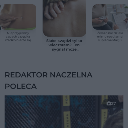
Nieprzyjemny
Żelazo nie działa
zapach z pępka
mimo regularnej
rzadko bierze się
suplementacji?
Skóra swędzi tylko
znikąd. Jeden objaw
Przyczyna może
wieczorem? Ten
zmienia wszystko
ukrywać się w
sygnał może
jelitach
wskazywać na
chorobę, która długo
nie daje objawów
REDAKTOR NACZELNA
POLECA
27