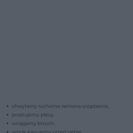
chwytamy ruchome ramiona urządzenia,
prostujemy plecy,
wciągamy brzuch,
wzrok kierujemy przed siebie.