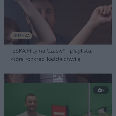
MUZYKA
"ESKA Hity na Czasie" – playlista,
która rozkręci każdą chwilę
5