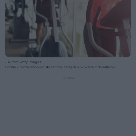
Autor: Getty Images
Orbitrek może stanowić skuteczne narzędzie w walce z dodatkowymi
kilogramami. Półgodzinny trening pozwala spalić 380-500 kcal.