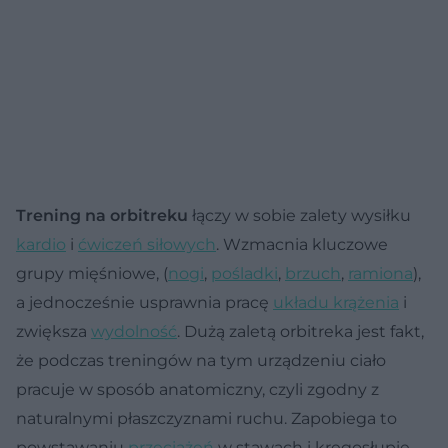
Trening na orbitreku
łączy w sobie zalety wysiłku
kardio
i
ćwiczeń siłowych
. Wzmacnia kluczowe
grupy mięśniowe, (
nogi
,
pośladki
,
brzuch
,
ramiona
),
a jednocześnie usprawnia pracę
układu krążenia
i
zwiększa
wydolność
. Dużą zaletą orbitreka jest fakt,
że podczas treningów na tym urządzeniu ciało
pracuje w sposób anatomiczny, czyli zgodny z
naturalnymi płaszczyznami ruchu. Zapobiega to
powstawaniu
przeciążeń
w stawach i kręgosłupie.