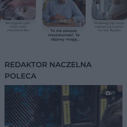
Ten sygnał z jelit
Przebieg ciąż może
może mieć
zapisać się w sercu
znaczenie dla
na lata. Ryzyko
To nie zawsze
zdrowia. Naukowcy
zgonu rośnie nawet
niestrawność. Te
wskazali zdrowy
3,3 razy
objawy mogą
zakres
wskazywać na raka
trzustki
REDAKTOR NACZELNA
POLECA
27