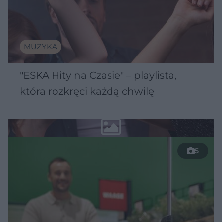
MUZYKA
"ESKA Hity na Czasie" – playlista,
która rozkręci każdą chwilę
5