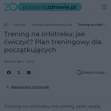
Treningi
Treningi ogólnorozwojowe
Trening na orbitreku:
jak ćwiczyć? Plan treningowy dla początkujących
Trening na orbitreku: jak
ćwiczyć? Plan treningowy dla
początkujących
2019-01-29
11:02
Dodaj do Google
Aleksandra Urbaniak
Trening na orbitreku ma szereg zalet: spala