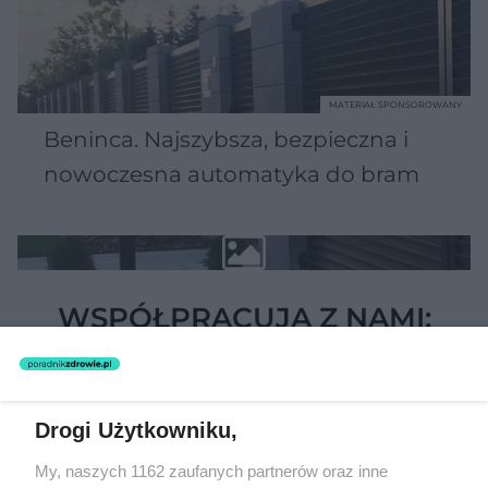
MATERIAŁ SPONSOROWANY
Beninca. Najszybsza, bezpieczna i
nowoczesna automatyka do bram
WSPÓŁPRACUJĄ Z NAMI:
Drogi Użytkowniku,
My, naszych 1162 zaufanych partnerów oraz inne