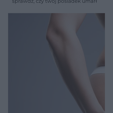
sprawdź, czy twój pośladek umarł