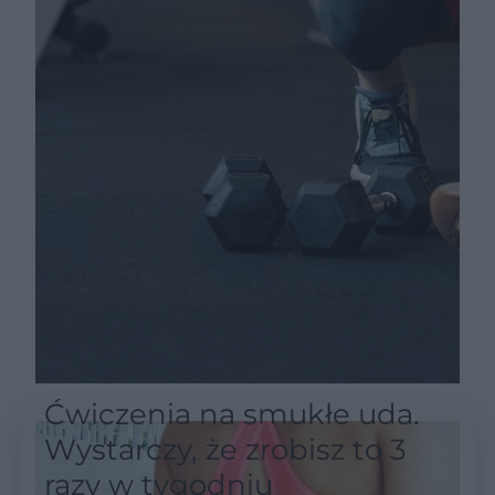
Ćwiczenia na smukłe uda.
Wystarczy, że zrobisz to 3
razy w tygodniu