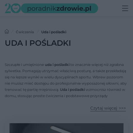
Ćwiczenia
Uda i pośladki
UDA I POŚLADKI
Szczupłe i umięśnione
uda i pośladki
to znacznie więcej niż zgrabna
sylwetka. Pomagają utrzymać właściwą posturę, a także przekładają
się na lepsze wyniki w wielu dyscyplinach sportu. Wbrew pozorom
nie musisz mieć dostępu do profesjonalnie wyposażonej siłowni, aby
trenować tę partię mięśniową.
Uda i pośladki
wzmocnisz również w
domu, stosując proste ćwiczenia i podstawowe przyrządy
treningowe. Przy wykonywaniu ćwiczeń na
uda i pośladki
należy
Czytaj więcej
jednak zadbać o nienaganną technikę. Wiele z nich błędnie
wykonanych obciąża dolny odcinek kręgosłupa.