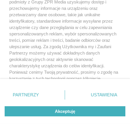
podmioty z Grupy ZPR Media uzyskujemy dostęp i
przechowujemy informacje na urządzeniu oraz
przetwarzamy dane osobowe, takie jak unikalne
identyfikatory, standardowe informacje wysyłane przez
urządzenie czy dane przeglądania w celu zapewniania
spersonalizowanych reklam, wybór spersonalizowanych
treści, pomiar reklam i treści, badanie odbiorców oraz
ulepszanie usług. Za zgodą Użytkownika my i Zaufani
Zakroki – opis ćwiczenia.
Partnerzy możemy używać dokładnych danych
Najczęściej popełniane błędy
geolokalizacyjnych oraz aktywnie skanować
charakterystykę urządzenia do celów identyfikacji.
Ponieważ cenimy Twoją prywatność, prosimy o zgodę na
korzystanie z tych technologii poprzez kliknięcie
„Akceptuję”. Zgoda jest dobrowolna i zawsze możesz ją
zmienić/wycofać klikając przycisk ustawień prywatności
PARTNERZY
USTAWIENIA
znajdujący się w lewym dolnym rogu strony
. Niektóre
rodzaje przetwarzania danych nie wymagają zgody
Akceptuję
użytkownika, ale masz prawo sprzeciwić się takiemu
przetwarzaniu. Preferencje będą miały zastosowanie tylko
na tej witrynie.