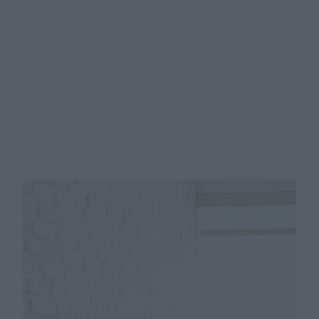
Ćwiczenia na bryczesy - trening
wyszczuplający uda [wideo]