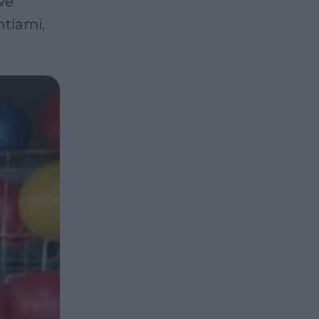
we
ntlami,