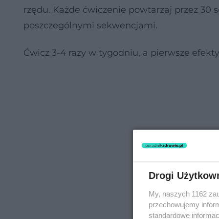
rzędu. Każde ćwiczenie powtarzaj przez 30
poszczególnymi sekwencjami.
Ćwicz 3-4 razy w tygodniu, a pierwsze efekt
Drogi Użytkow
My, naszych 1162 zau
przechowujemy informa
standardowe informac