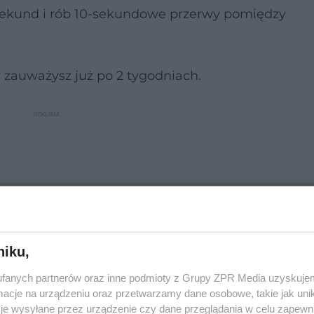
 sekund i rób 10-sekundowe przerwy pomiędzy
y zauważysz już po 2 tygodniach.
niku,
fanych partnerów oraz inne podmioty z Grupy ZPR Media uzyskujem
cje na urządzeniu oraz przetwarzamy dane osobowe, takie jak unika
je wysyłane przez urządzenie czy dane przeglądania w celu zapewn