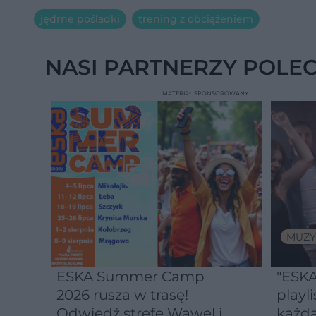
jędrne pośladki
trening z obciążeniem
NASI PARTNERZY POLE
MATERIAŁ SPONSOROWANY
MUZY
ESKA Summer Camp
"ESKA
2026 rusza w trasę!
playli
Odwiedź strefę Wawel i
każdą