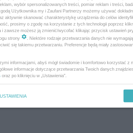
klam, wybór spersonalizowanych treści, pomiar reklam i treści, bad
ysiłku krótką
rozgrzewką
, a po treningu konieczni
 zgodą Użytkownika my i Zaufani Partnerzy możemy używać dokład
az aktywnie skanować charakterystykę urządzenia do celów identyfi
ść, prosimy o zgodę na korzystanie z tych technologii poprzez klikn
a i zawsze możesz ją zmienić/wycofać klikając przycisk ustawień pr
ogu strony
. Niektóre rodzaje przetwarzania danych nie wymagaj
iwić się takiemu przetwarzaniu. Preferencje będą miały zastosowanie
ciąganie po treningu
szymi informacjami, abyś mógł świadomie i komfortowo korzystać z
gółowe informacje dotyczące przetwarzania Twoich danych znajdzi
s
oraz po kliknięciu w „Ustawienia”.
 2
USTAWIENIA
miętaj o równomiernym i głębokim oddychaniu pod