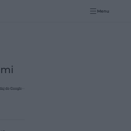
Menu
ami
daj do Google