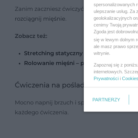
spersonalizowanych re
Zanim zaczniesz ćwiczyć, przygotuj się do w
ulepszanie usług. Za
geolokalizacyjnych or
rozciągnij mięśnie
.
cenimy Twoją prywatno
Zgoda jest dobrowoln
Zobacz też:
się w lewym dolnym r
ale masz prawo sprzec
Stretching statyczny - ćwiczenia na roz
witrynie.
Rolowanie mięśni – po co i jak to robić?
Zapoznaj się z poniż
internetowych. Szcze
Prywatności
i
Cookie
Ćwiczenia na pośladki z hantlami: 1 i
PARTNERZY
Mocno napnij brzuch i spinaj pośladki. Pa
każdego ćwiczenia.