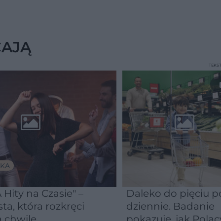
CAJĄ
TEKS
KA
 Hity na Czasie" –
Daleko do pięciu po
sta, która rozkręci
dziennie. Badanie
 chwilę
pokazuje, jak Polac