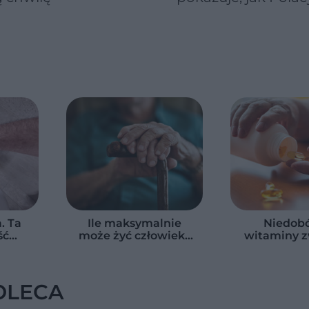
naprawdę jedzą
warzywa i owoce
a. Ta
Ile maksymalnie
Niedobó
ść
może żyć człowiek?
witaminy z
może
Naukowcy podali
ryzyko po
e dla
zaskakującą liczbę
szpitalu. 
izmu
objęło 36 t
OLECA