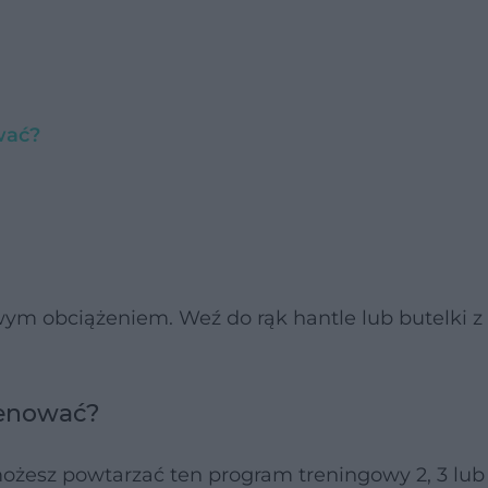
wać?
ym obciążeniem. Weź do rąk hantle lub butelki z
trenować?
esz powtarzać ten program treningowy 2, 3 lub 