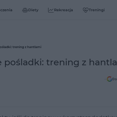
czenia
Diety
Rekreacja
Treningi
śladki: trening z hantlami
pośladki: trening z hantl
Do