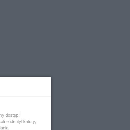
y dostęp i
lne identyfikatory,
iania