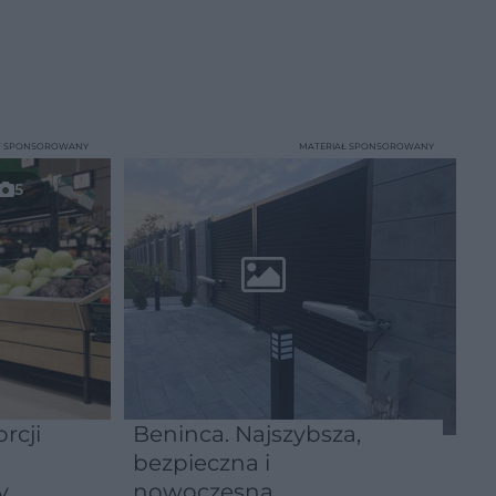
T SPONSOROWANY
MATERIAŁ SPONSOROWANY
5
rcji
Beninca. Najszybsza,
bezpieczna i
y
nowoczesna