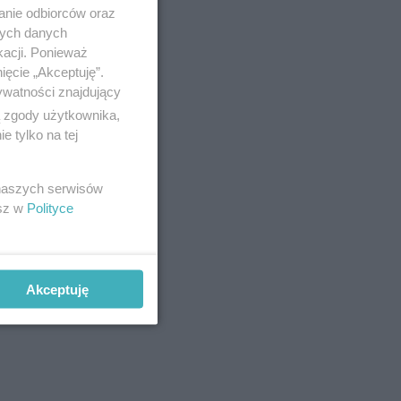
anie odbiorców oraz
e
nych danych
kacji. Ponieważ
ięcie „Akceptuję”.
ywatności znajdujący
ą zgody użytkownika,
 tylko na tej
 naszych serwisów
esz w
Polityce
Akceptuję
czas