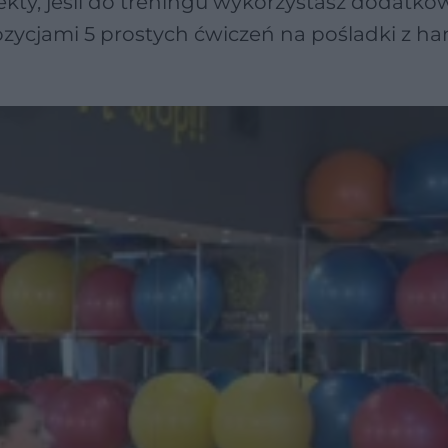
ekty, jeśli do treningu wykorzystasz dodatko
ozycjami 5 prostych ćwiczeń na pośladki z ha