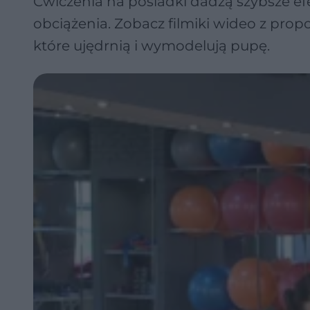
Ćwiczenia na pośladki dadzą szybsze ef
obciążenia. Zobacz filmiki wideo z prop
które ujędrnią i wymodelują pupę.