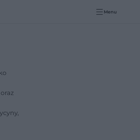
Menu
ko
 oraz
ycyny,