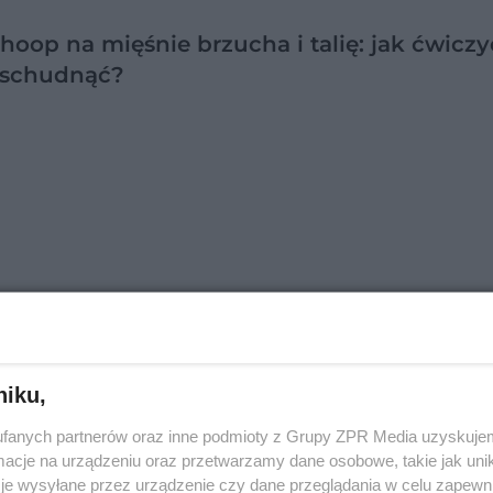
hoop na mięśnie brzucha i talię: jak ćwiczy
 schudnąć?
JABŁKOWY: co to jest i jak go zrobić? Prz
dr
niku,
fanych partnerów oraz inne podmioty z Grupy ZPR Media uzyskujem
cje na urządzeniu oraz przetwarzamy dane osobowe, takie jak unika
je wysyłane przez urządzenie czy dane przeglądania w celu zapewn