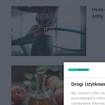
Hula-
żeby
CYDR 
na cy
Drogi Użytkow
My, naszych 1162 zau
przechowujemy informa
standardowe informac