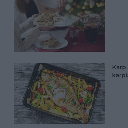
Karp 
karpi