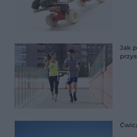
Jak p
przys
Ćwic