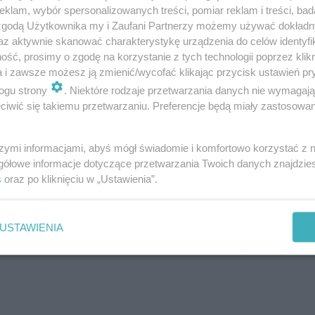
klam, wybór spersonalizowanych treści, pomiar reklam i treści, bad
 zgodą Użytkownika my i Zaufani Partnerzy możemy używać dokład
az aktywnie skanować charakterystykę urządzenia do celów identyfi
ść, prosimy o zgodę na korzystanie z tych technologii poprzez klikn
ko pszczele – właściwości i działanie leczn
a i zawsze możesz ją zmienić/wycofać klikając przycisk ustawień pr
ogu strony
. Niektóre rodzaje przetwarzania danych nie wymagaj
iwić się takiemu przetwarzaniu. Preferencje będą miały zastosowanie
szymi informacjami, abyś mógł świadomie i komfortowo korzystać z
gółowe informacje dotyczące przetwarzania Twoich danych znajdzi
s
oraz po kliknięciu w „Ustawienia”.
USTAWIENIA
 na deskorolce: 7 porad dla początkującyc