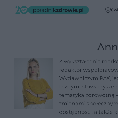
Ćwi
Ann
Z wykształcenia mark
redaktor współpracow
Wydawniczym PAX, jed
licznymi stowarzyszen
tematyką zdrowotną – 
zmianami społecznymi 
dostępności, a także 