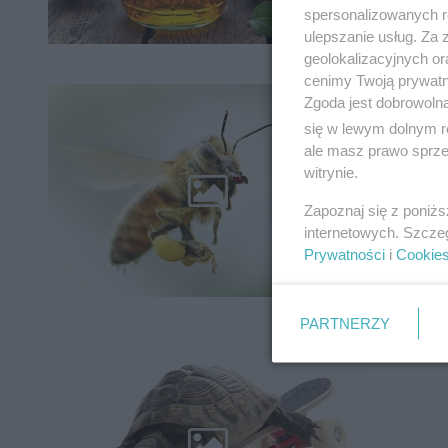
spersonalizowanych re
ulepszanie usług. Za
geolokalizacyjnych or
cenimy Twoją prywatno
Mlecz
Zgoda jest dobrowoln
się w lewym dolnym r
ale masz prawo sprzec
witrynie.
Zapoznaj się z poniż
internetowych. Szcze
Prywatności
i
Cookie
PARTNERZY
Jazda