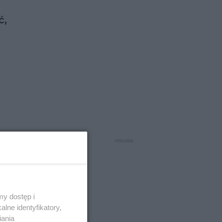
ć,
episy
y dostęp i
lne identyfikatory,
iania