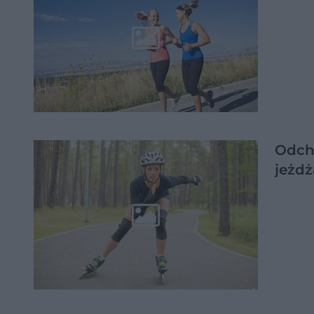
Odchu
jeżdż