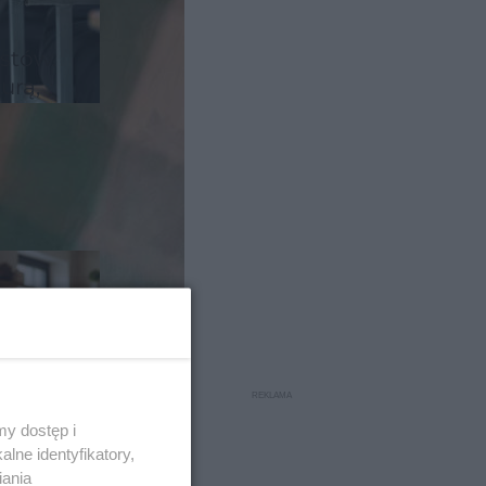
stów.
urą,
amięć
y dostęp i
lne identyfikatory,
iania