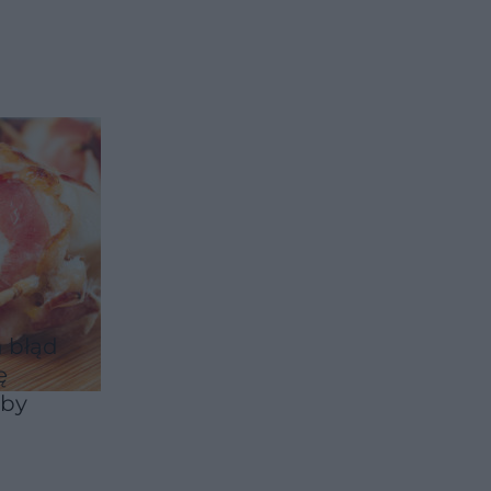
ówią
n błąd
ę
oby