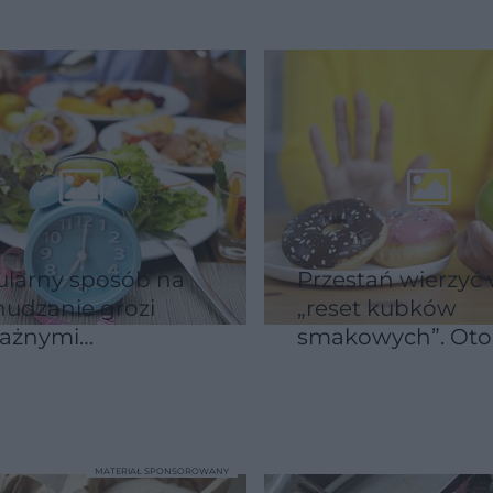
larny sposób na
Przestań wierzyć
udzanie grozi
„reset kubków
ażnymi
smakowych”. Oto
blemami.
prawdziwy powód
akujące ryzyko dla
którego trudno z
a i hormonów
ze słodyczami
MATERIAŁ SPONSOROWANY