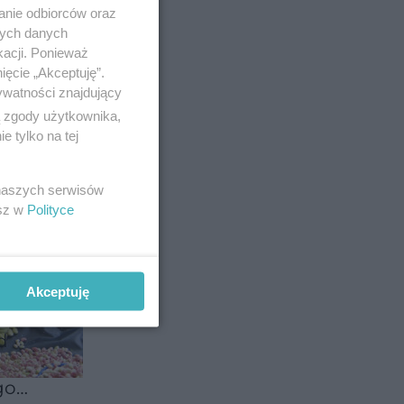
anie odbiorców oraz
nych danych
ady
kacji. Ponieważ
ięcie „Akceptuję”.
ywatności znajdujący
ą zgody użytkownika,
 tylko na tej
 naszych serwisów
esz w
Polityce
Akceptuję
d
a
go