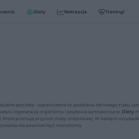
czenia
Diety
Rekreacja
Treningi
dualne potrzeby i ograniczenia to podstawa zdrowego trybu życi
iesza regenerację organizmu i poprawia samopoczucie.
Diety
mo
te, które promują przyrost masy mięśniowej. W każdym przypadk
dżywiania nie powinien być monotonny.