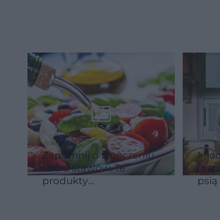
celiakii?
dani
Zapomnij o zmęczeniu
Młod
i bólu stawów. Te
insp
produkty
psią
przeciwzapalne to
vira
absolutny must-have
kibb
w kuchni
jest