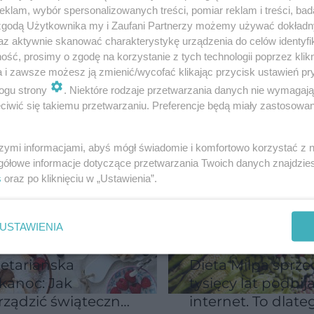
klam, wybór spersonalizowanych treści, pomiar reklam i treści, bad
etyczny
Wielkanoc przy
 zgodą Użytkownika my i Zaufani Partnerzy możemy używać dokład
ermaxxing”
cukrzycy? Te zas
az aktywnie skanować charakterystykę urządzenia do celów identyfi
ija sieć. Ta dieta
ratują święta
ść, prosimy o zgodę na korzystanie z tych technologii poprzez klikn
 skończyć się
a i zawsze możesz ją zmienić/wycofać klikając przycisk ustawień pr
ażnymi
ogu strony
. Niektóre rodzaje przetwarzania danych nie wymagaj
blemami
iwić się takiemu przetwarzaniu. Preferencje będą miały zastosowanie
szymi informacjami, abyś mógł świadomie i komfortowo korzystać z
gółowe informacje dotyczące przetwarzania Twoich danych znajdzi
s
oraz po kliknięciu w „Ustawienia”.
USTAWIENIA
etariańska
Dieta Milpa sprze
kanoc: Jak
tysięcy lat podbij
rządzić świąteczne
internet. To dlate