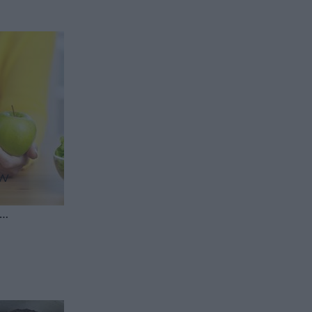
 w
, dla
erwać