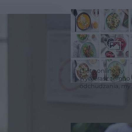
Dieta online: ty
wybierasz tempo
odchudzania, my
dostosowujemy
jadłospis!