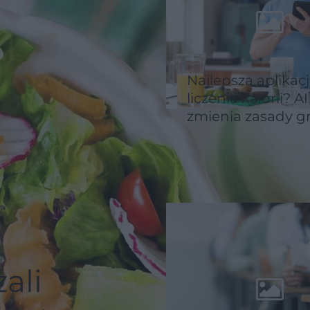
Najlepsza aplikac
liczenia kalorii? AI
zmienia zasady g
ali