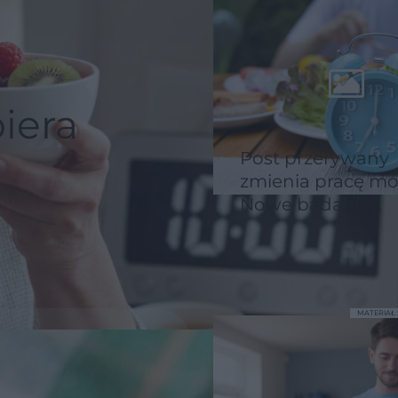
iera
Post przerywany
zmienia pracę mó
Nowe badania
przyciągają uwag
ekspertów od żyw
ło się
we
MATERIA