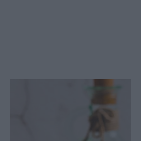
Jak schudnąć po 50. bez efektu jo-
jo?. Prosta metoda Maryli
Rodowicz na utratę 20 kg