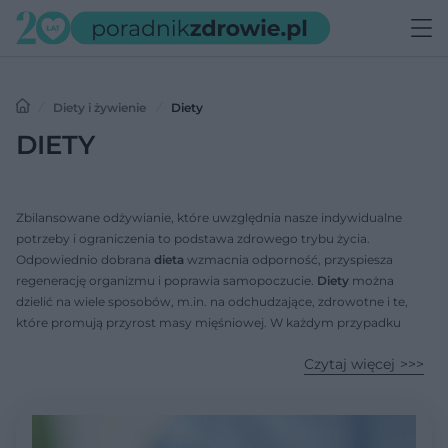
Diety i żywienie
Diety
DIETY
Zbilansowane odżywianie, które uwzględnia nasze indywidualne
potrzeby i ograniczenia to podstawa zdrowego trybu życia.
Odpowiednio dobrana
dieta
wzmacnia odporność, przyspiesza
regenerację organizmu i poprawia samopoczucie.
Diety
można
dzielić na wiele sposobów, m.in. na odchudzające, zdrowotne i te,
które promują przyrost masy mięśniowej. W każdym przypadku
jadłospis będzie prezentował się nieco inaczej, ale żaden model
Czytaj więcej
odżywiania nie powinien być monotonny.