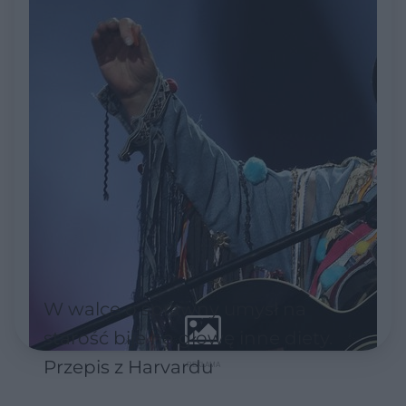
W walce o sprawny umysł na
starość bije na głowę inne diety.
Przepis z Harvardu