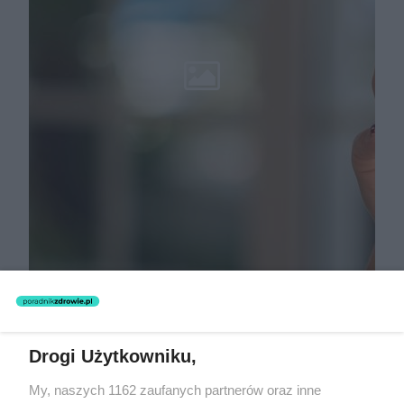
Drogi Użytkowniku,
My, naszych 1162 zaufanych partnerów oraz inne