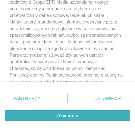
podmioty z Grupy ZPR Media uzyskujemy dostęp i
przechowujemy informacje na urządzeniu oraz
przetwarzamy dane osobowe, takie jak unikalne
Starożytny sposób na detoks
identyfikatory, standardowe informacje wysyłane przez
urządzenie czy dane przeglądania w celu zapewniania
organizmu. Poscę przygotujesz w
spersonalizowanych reklam, wybór spersonalizowanych
kilka minut
treści, pomiar reklam i treści, badanie odbiorców oraz
ulepszanie usług. Za zgodą Użytkownika my i Zaufani
Partnerzy możemy używać dokładnych danych
geolokalizacyjnych oraz aktywnie skanować
charakterystykę urządzenia do celów identyfikacji.
Ponieważ cenimy Twoją prywatność, prosimy o zgodę na
korzystanie z tych technologii poprzez kliknięcie
„Akceptuję”. Zgoda jest dobrowolna i zawsze możesz ją
zmienić/wycofać klikając przycisk ustawień prywatności
PARTNERZY
USTAWIENIA
znajdujący się w lewym dolnym rogu strony
. Niektóre
rodzaje przetwarzania danych nie wymagają zgody
Akceptuję
użytkownika, ale masz prawo sprzeciwić się takiemu
przetwarzaniu. Preferencje będą miały zastosowanie tylko
na tej witrynie.