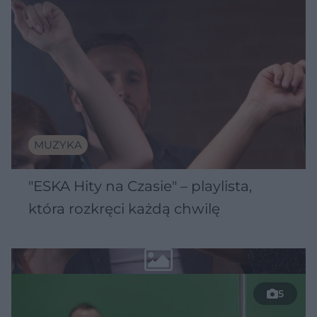
MUZYKA
"ESKA Hity na Czasie" – playlista,
która rozkręci każdą chwilę
5