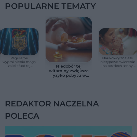
POPULARNE TEMATY
Regularne
Naukowcy znaleźli
wypróżnienia mogą
nietypowe ćwiczenie
zależeć od tej
na bezdech senny.
Niedobór tej
witaminy. Odkrycie
Efekty zaskoczyły
witaminy zwiększa
zaskoczyło
badaczy
ryzyko pobytu w
naukowców
szpitalu. Badanie
objęło 36 tys. osób
REDAKTOR NACZELNA
POLECA