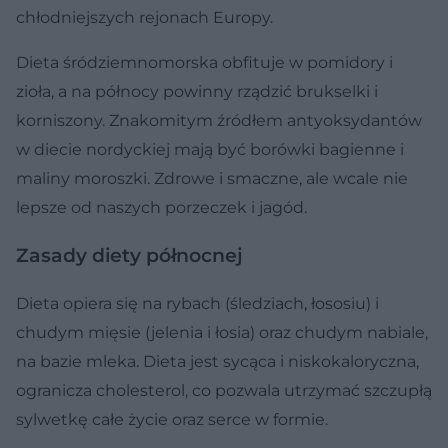
chłodniejszych rejonach Europy.
Dieta śródziemnomorska obfituje w pomidory i
zioła, a na północy powinny rządzić brukselki i
korniszony. Znakomitym źródłem antyoksydantów
w diecie nordyckiej mają być borówki bagienne i
maliny moroszki. Zdrowe i smaczne, ale wcale nie
lepsze od naszych porzeczek i jagód.
Zasady diety północnej
Dieta opiera się na rybach (śledziach, łososiu) i
chudym mięsie (jelenia i łosia) oraz chudym nabiale,
na bazie mleka. Dieta jest sycąca i niskokaloryczna,
ogranicza cholesterol, co pozwala utrzymać szczupłą
sylwetkę całe życie oraz serce w formie.