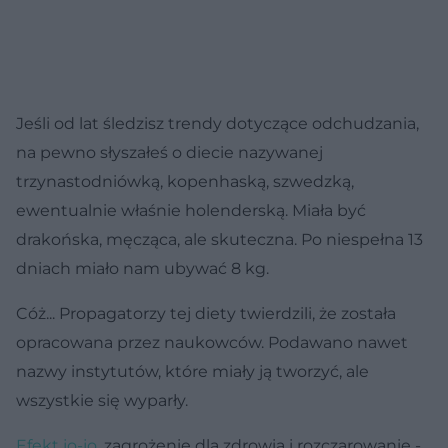
Jeśli od lat śledzisz trendy dotyczące odchudzania,
na pewno słyszałeś o diecie nazywanej
trzynastodniówką, kopenhaską, szwedzką,
ewentualnie właśnie holenderską. Miała być
drakońska, męcząca, ale skuteczna. Po niespełna 13
dniach miało nam ubywać 8 kg.
Cóż... Propagatorzy tej diety twierdzili, że została
opracowana przez naukowców. Podawano nawet
nazwy instytutów, które miały ją tworzyć, ale
wszystkie się wyparły.
Efekt jo-jo
, zagrożenie dla zdrowia i rozczarowanie -