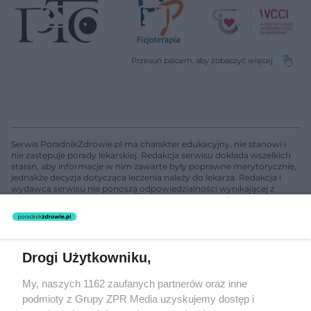
Serwis PoradnikZdrowie.pl ma charakter edukacyjny, nie stanowi i
nie zastępuje porady lekarskiej. Redakcja serwisu dokłada wszelkich
starań, aby informacje w nim zawarte były poprawne merytorycznie,
jednakże decyzja dotycząca leczenia należy do lekarza. Redakcja i
wydawca serwisu nie ponoszą odpowiedzialności wynikającej z
zastosowania informacji zamieszczonych na stronach serwisu, który
nie prowadzi działalności leczniczej polegającej na udzielaniu
świadczeń zdrowotnych w rozumieniu art. 3 ust 1 ustawy o
działalności leczniczej.
Drogi Użytkowniku,
Żaden utwór zamieszczony w serwisie nie może być powielany i
My, naszych 1162 zaufanych partnerów oraz inne
rozpowszechniany lub dalej rozpowszechniany w jakikolwiek sposób
podmioty z Grupy ZPR Media uzyskujemy dostęp i
(w tym także elektroniczny lub mechaniczny) na jakimkolwiek polu