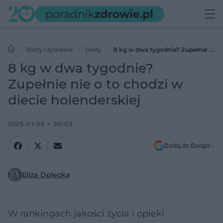
Diety i żywienie
Diety
8 kg w dwa tygodnie? Zupełnie nie
o to chodzi w diecie holenderskiej
8 kg w dwa tygodnie?
Zupełnie nie o to chodzi w
diecie holenderskiej
2025-01-03
20:03
Dodaj do Google
Eliza Dolecka
W rankingach jakości życia i opieki