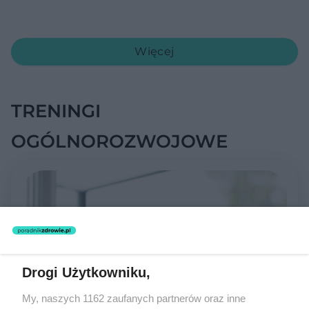
Więcej
TRENINGI
OGÓLNOROZWOJOWE
Drogi Użytkowniku,
My, naszych 1162 zaufanych partnerów oraz inne