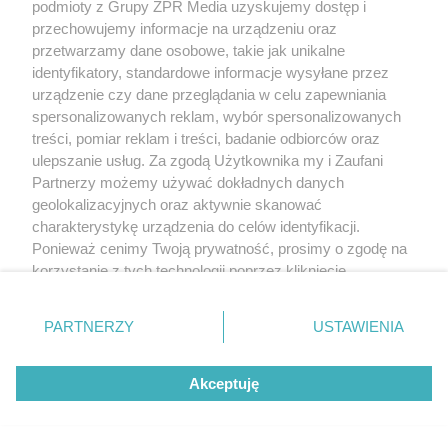
podmioty z Grupy ZPR Media uzyskujemy dostęp i
przechowujemy informacje na urządzeniu oraz
przetwarzamy dane osobowe, takie jak unikalne
identyfikatory, standardowe informacje wysyłane przez
urządzenie czy dane przeglądania w celu zapewniania
Wystarczy pięć minut
spersonalizowanych reklam, wybór spersonalizowanych
treści, pomiar reklam i treści, badanie odbiorców oraz
dziennie. Naukowcy
ulepszanie usług. Za zgodą Użytkownika my i Zaufani
wyliczyli, jak wydłużyć życie
Partnerzy możemy używać dokładnych danych
nawet o dziewięć lat
geolokalizacyjnych oraz aktywnie skanować
charakterystykę urządzenia do celów identyfikacji.
Ponieważ cenimy Twoją prywatność, prosimy o zgodę na
korzystanie z tych technologii poprzez kliknięcie
„Akceptuję”. Zgoda jest dobrowolna i zawsze możesz ją
zmienić/wycofać klikając przycisk ustawień prywatności
PARTNERZY
USTAWIENIA
znajdujący się w lewym dolnym rogu strony
. Niektóre
rodzaje przetwarzania danych nie wymagają zgody
Akceptuję
użytkownika, ale masz prawo sprzeciwić się takiemu
przetwarzaniu. Preferencje będą miały zastosowanie tylko
na tej witrynie.