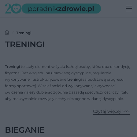
Treningi
TRENINGI
Treningi
to stały element w życiu każdej osoby, która dba o kondycję
fizyczną. Bez względu na uprawianą dyscyplinę, regularnie
wykonywane i ustrukturyzowane
treningi
są podstawą progresu
formy sportowej. W zależności od wykonywanej aktywności
ćwiczenia należy dobierać zgodnie z zasadą specyficzności czyli tak,
aby maksymalnie rozwijały cechy niezbędne w danej dyscyplinie.
Ćwiczenia, obok diety, regeneracji i suplementacji są kamieniem
Czytaj więcej
milowym zdrowego trybu życia.
BIEGANIE