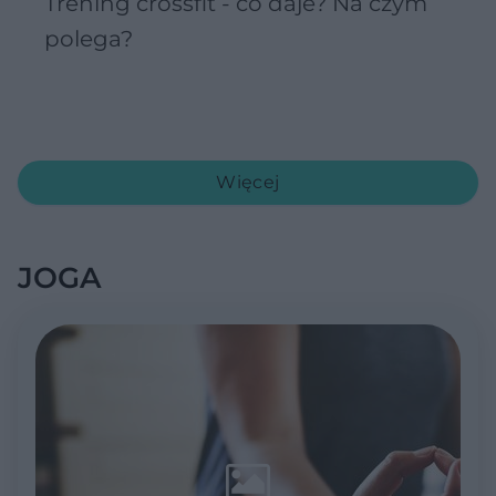
Trening crossfit - co daje? Na czym
polega?
Więcej
JOGA