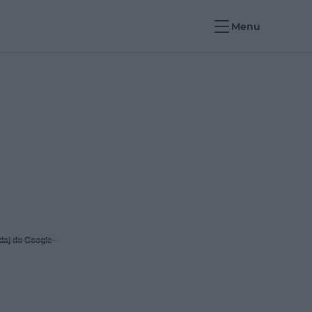
Menu
daj do Google