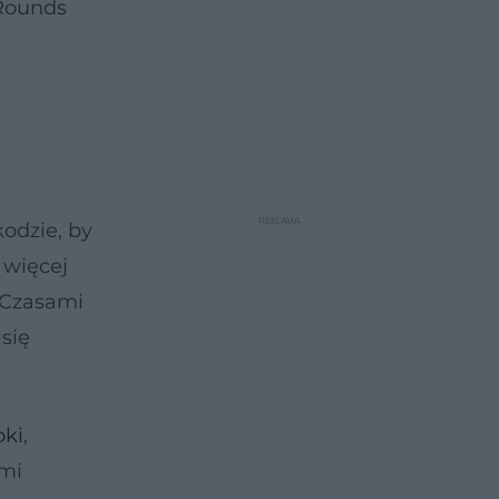
 Rounds
odzie, by
 więcej
. Czasami
się
ki
,
ami