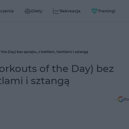
czenia
Diety
Rekreacja
Treningi
he Day) bez sprzętu, z kettlem, hantlami i sztangą
rkouts of the Day) bez
tlami i sztangą
Do