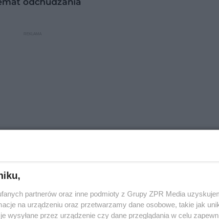
temat odchudzania
niku,
 ci pojęcie
WOD
, czyli Workout of the Day. Jeśli nie
fanych partnerów oraz inne podmioty z Grupy ZPR Media uzyskujem
uj 8
WOD-ów
z klasycznymi ćwiczeniami crossfit.
cje na urządzeniu oraz przetwarzamy dane osobowe, takie jak unika
je wysyłane przez urządzenie czy dane przeglądania w celu zapewn