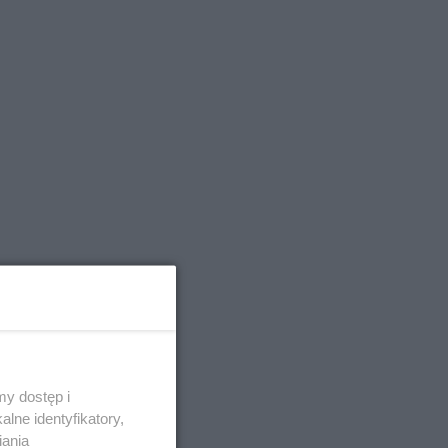
,
y dostęp i
lne identyfikatory,
iania