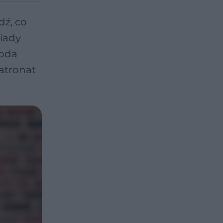
dź, co
siady
toda
atronat