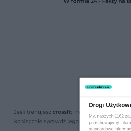
W formie 24 - Fakty na 
Drogi Użytkow
Jeśli trenujesz
crossfit
, na pewno znane jest
My, naszych 1162 zau
koniecznie sprawdź jego znaczenie i wyprób
przechowujemy informa
standardowe informac