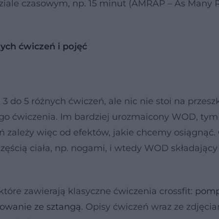
ziale czasowym, np. 15 minut (AMRAP – As Many
ch ćwiczeń i pojęć
do 5 różnych ćwiczeń, ale nic nie stoi na przeszk
ego ćwiczenia. Im bardziej urozmaicony WOD, tym
eń zależy więc od efektów, jakie chcemy osiągnąć
ęścią ciała, np. nogami, i wtedy WOD składający 
óre zawierają klasyczne ćwiczenia crossfit:
pomp
łowanie ze sztangą
. Opisy ćwiczeń wraz ze zdjęci