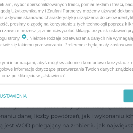
klam, wybór spersonalizowanych treści, pomiar reklam i treści, bad
)?
 zgodą Użytkownika my i Zaufani Partnerzy możemy używać dokład
az aktywnie skanować charakterystykę urządzenia do celów identyfi
we na dany dzień. Istnieją WOD-y „oficjalne”, w
ść, prosimy o zgodę na korzystanie z tych technologii poprzez klikn
a i zawsze możesz ją zmienić/wycofać klikając przycisk ustawień pr
ące swój stały schemat – dla uproszczenia nadano
ogu strony
. Niektóre rodzaje przetwarzania danych nie wymagaj
rdziej popularnych, a zarazem najprostszych tech
iwić się takiemu przetwarzaniu. Preferencje będą miały zastosowanie
wykonaniu 5 serii ćwiczeń (rund), z czego jedna s
mpek, 40
brzuszków
i 50
przysiadów
. Między rund
szymi informacjami, abyś mógł świadomie i komfortowo korzystać z
gółowe informacje dotyczące przetwarzania Twoich danych znajdzi
s
oraz po kliknięciu w „Ustawienia”.
iecie WOD-ami, istnieją tysiące innych konfigura
USTAWIENIA
 wielbiciele tej dyscypliny fitness. Aby stworzyć w
reningu mieszanym i znać jego metodykę. Możliwo
niu danej liczby powtórzeń, jak i wykonaniu ich
ją jest WOD polegający na zrobieniu jak największe