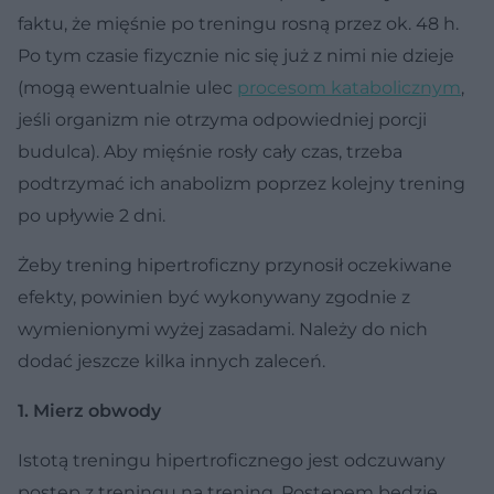
faktu, że mięśnie po treningu rosną przez ok. 48 h.
Po tym czasie fizycznie nic się już z nimi nie dzieje
(mogą ewentualnie ulec
procesom katabolicznym
,
jeśli organizm nie otrzyma odpowiedniej porcji
budulca). Aby mięśnie rosły cały czas, trzeba
podtrzymać ich anabolizm poprzez kolejny trening
po upływie 2 dni.
Żeby trening hipertroficzny przynosił oczekiwane
efekty, powinien być wykonywany zgodnie z
wymienionymi wyżej zasadami. Należy do nich
dodać jeszcze kilka innych zaleceń.
1. Mierz obwody
Istotą treningu hipertroficznego jest odczuwany
postęp z treningu na trening. Postępem będzie