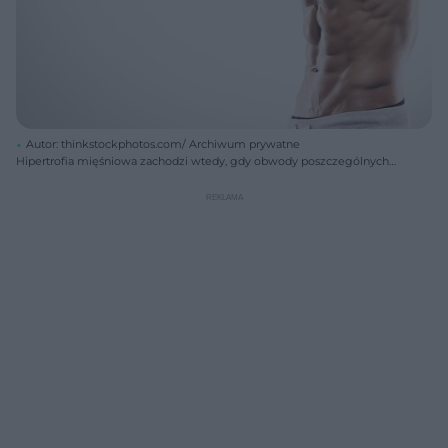
Autor: thinkstockphotos.com/ Archiwum prywatne
Hipertrofia mięśniowa zachodzi wtedy, gdy obwody poszczególnych
części ciała (biceps, barki, klatka piersiowa) rosną z tygodnia na tydzień.