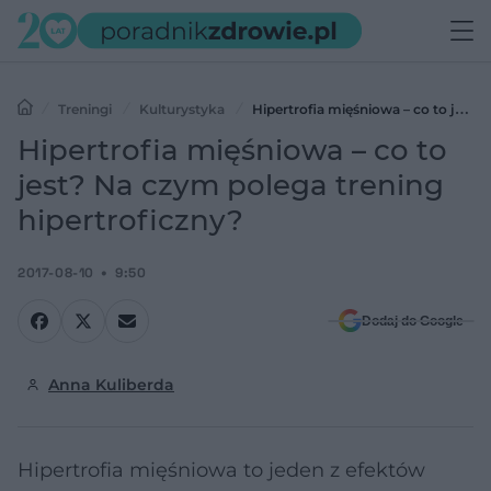
Treningi
Kulturystyka
Hipertrofia mięśniowa – co to jest?
Na czym polega trening hipertroficzny?
Hipertrofia mięśniowa – co to
jest? Na czym polega trening
hipertroficzny?
2017-08-10
9:50
Dodaj do Google
Anna Kuliberda
Hipertrofia mięśniowa to jeden z efektów