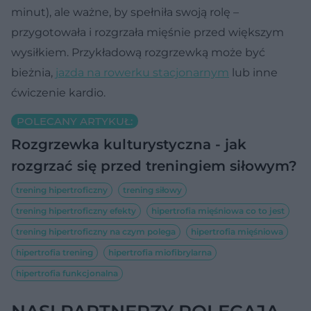
minut), ale ważne, by spełniła swoją rolę –
przygotowała i rozgrzała mięśnie przed większym
wysiłkiem. Przykładową rozgrzewką może być
bieżnia,
jazda na rowerku stacjonarnym
lub inne
ćwiczenie kardio.
POLECANY ARTYKUŁ:
Rozgrzewka kulturystyczna - jak
rozgrzać się przed treningiem siłowym?
trening hipertroficzny
trening siłowy
trening hipertroficzny efekty
hipertrofia mięśniowa co to jest
trening hipertroficzny na czym polega
hipertrofia mięśniowa
hipertrofia trening
hipertrofia miofibrylarna
hipertrofia funkcjonalna