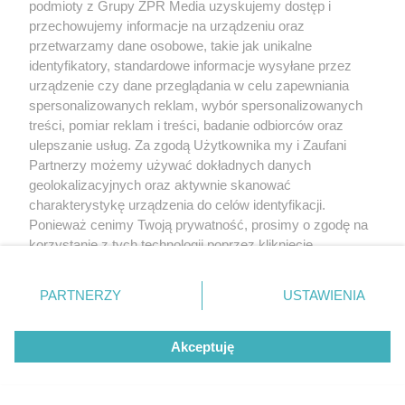
podmioty z Grupy ZPR Media uzyskujemy dostęp i
przechowujemy informacje na urządzeniu oraz
przetwarzamy dane osobowe, takie jak unikalne
identyfikatory, standardowe informacje wysyłane przez
urządzenie czy dane przeglądania w celu zapewniania
spersonalizowanych reklam, wybór spersonalizowanych
treści, pomiar reklam i treści, badanie odbiorców oraz
ulepszanie usług. Za zgodą Użytkownika my i Zaufani
Partnerzy możemy używać dokładnych danych
geolokalizacyjnych oraz aktywnie skanować
charakterystykę urządzenia do celów identyfikacji.
Ponieważ cenimy Twoją prywatność, prosimy o zgodę na
korzystanie z tych technologii poprzez kliknięcie
MATERIAŁ SPONSOROWANY
„Akceptuję”. Zgoda jest dobrowolna i zawsze możesz ją
Beninca. Najszybsza, bezpieczna i
zmienić/wycofać klikając przycisk ustawień prywatności
PARTNERZY
USTAWIENIA
nowoczesna automatyka do bram
znajdujący się w lewym dolnym rogu strony
. Niektóre
rodzaje przetwarzania danych nie wymagają zgody
Akceptuję
użytkownika, ale masz prawo sprzeciwić się takiemu
przetwarzaniu. Preferencje będą miały zastosowanie tylko
na tej witrynie.