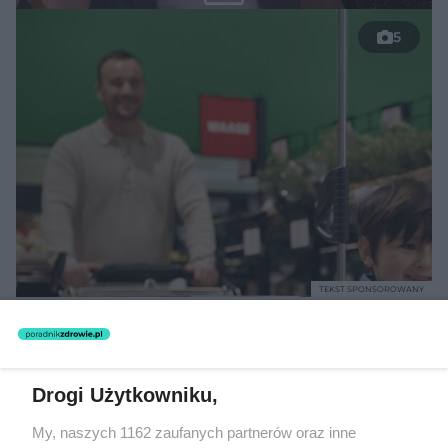
5
TEKST SPONSOROWANY
Daleko do pięciu porcji dziennie.
Badanie pokazuje, jak Polacy
naprawdę jedzą warzywa i owoce
Drogi Użytkowniku,
My, naszych 1162 zaufanych partnerów oraz inne