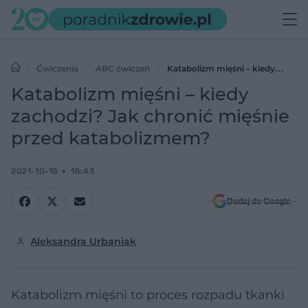
Ćwiczenia
ABC ćwiczeń
Katabolizm mięśni – kiedy
zachodzi? Jak chronić mięśnie przed katabolizmem?
Katabolizm mięśni – kiedy
zachodzi? Jak chronić mięśnie
przed katabolizmem?
2021-10-18
16:43
Dodaj do Google
Aleksandra Urbaniak
Katabolizm mięśni to proces rozpadu tkanki