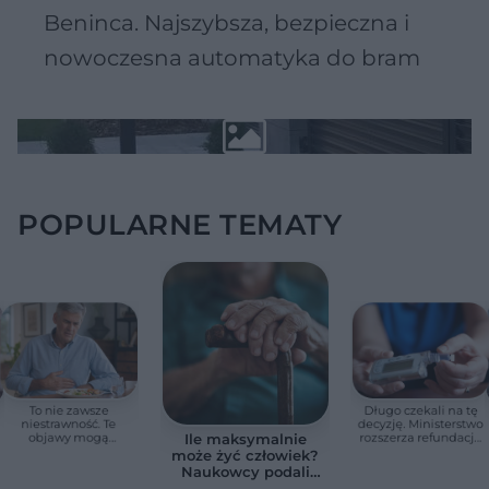
Beninca. Najszybsza, bezpieczna i
nowoczesna automatyka do bram
POPULARNE TEMATY
To nie zawsze
Długo czekali na tę
niestrawność. Te
decyzję. Ministerstwo
objawy mogą
rozszerza refundację
Ile maksymalnie
wskazywać na raka
pomp insulinowych
może żyć człowiek?
trzustki
Naukowcy podali
zaskakującą liczbę