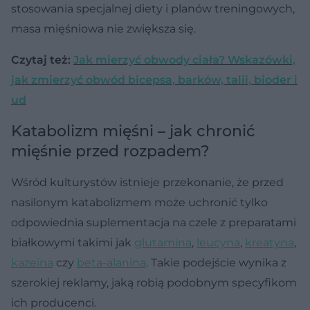
stosowania specjalnej diety i planów treningowych,
masa mięśniowa nie zwiększa się.
Czytaj też:
Jak mierzyć obwody ciała? Wskazówki,
jak zmierzyć obwód bicepsa, barków, talii, bioder i
ud
Katabolizm mięśni – jak chronić
mięśnie przed rozpadem?
Wśród kulturystów istnieje przekonanie, że przed
nasilonym katabolizmem może uchronić tylko
odpowiednia suplementacja na czele z preparatami
białkowymi takimi jak
glutamina
,
leucyna
,
kreatyna
,
kazeina
czy
beta-alanina
. Takie podejście wynika z
szerokiej reklamy, jaką robią podobnym specyfikom
ich producenci.