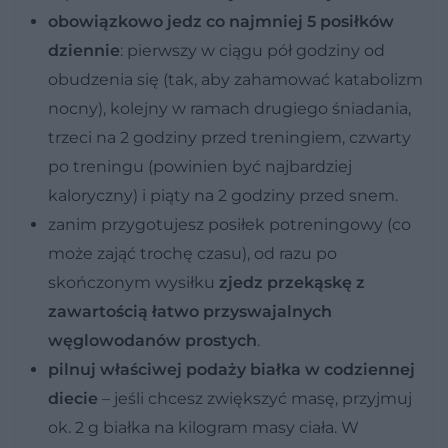
obowiązkowo jedz co najmniej 5 posiłków
dziennie
: pierwszy w ciągu pół godziny od
obudzenia się (tak, aby zahamować katabolizm
nocny), kolejny w ramach drugiego śniadania,
trzeci na 2 godziny przed treningiem, czwarty
po treningu (powinien być najbardziej
kaloryczny) i piąty na 2 godziny przed snem.
zanim przygotujesz posiłek potreningowy (co
może zająć trochę czasu), od razu po
skończonym wysiłku
zjedz przekąskę z
zawartością łatwo przyswajalnych
węglowodanów prostych
.
pilnuj właściwej podaży białka w codziennej
diecie
– jeśli chcesz zwiększyć masę, przyjmuj
ok. 2 g białka na kilogram masy ciała. W