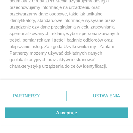
podmioty z Grupy ZPR Media uzyskujemy dostęp i
Badanie pokazuje, jak Polacy
przechowujemy informacje na urządzeniu oraz
przetwarzamy dane osobowe, takie jak unikalne
naprawdę jedzą warzywa i owoce
identyfikatory, standardowe informacje wysyłane przez
urządzenie czy dane przeglądania w celu zapewniania
spersonalizowanych reklam, wybór spersonalizowanych
treści, pomiar reklam i treści, badanie odbiorców oraz
ulepszanie usług. Za zgodą Użytkownika my i Zaufani
Partnerzy możemy używać dokładnych danych
geolokalizacyjnych oraz aktywnie skanować
charakterystykę urządzenia do celów identyfikacji.
Ponieważ cenimy Twoją prywatność, prosimy o zgodę na
korzystanie z tych technologii poprzez kliknięcie
„Akceptuję”. Zgoda jest dobrowolna i zawsze możesz ją
zmienić/wycofać klikając przycisk ustawień prywatności
PARTNERZY
USTAWIENIA
znajdujący się w lewym dolnym rogu strony
. Niektóre
rodzaje przetwarzania danych nie wymagają zgody
Akceptuję
użytkownika, ale masz prawo sprzeciwić się takiemu
MATERIAŁ SPONSOROWANY
przetwarzaniu. Preferencje będą miały zastosowanie tylko
Beninca. Najszybsza, bezpieczna i
na tej witrynie.