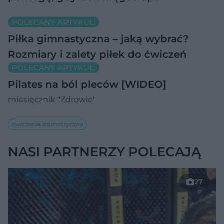
POLECANY ARTYKUŁ:
Piłka gimnastyczna – jaką wybrać?
Rozmiary i zalety piłek do ćwiczeń
POLECANY ARTYKUŁ:
Pilates na ból pleców [WIDEO]
miesięcznik "Zdrowie"
ćwiczenia izometryczne
NASI PARTNERZY POLECAJĄ
27