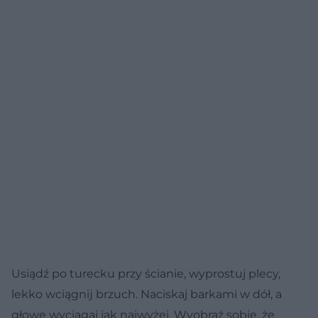
Usiądź po turecku przy ścianie, wyprostuj plecy,
lekko wciągnĳ brzuch. Naciskaj barkami w dół, a
głowę wyciągaj jak najwyżej. Wyobraź sobie, że