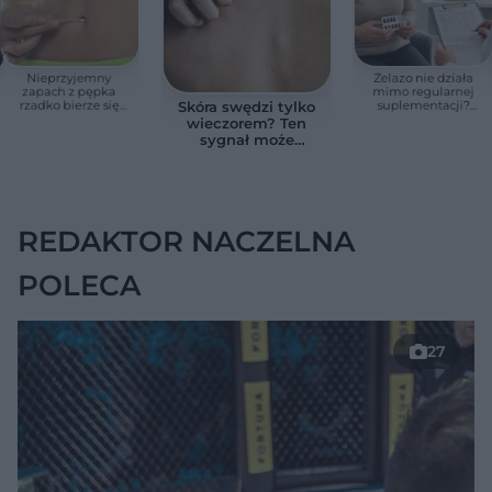
Nieprzyjemny
Żelazo nie działa
zapach z pępka
mimo regularnej
rzadko bierze się
suplementacji?
Skóra swędzi tylko
znikąd. Jeden objaw
Przyczyna może
wieczorem? Ten
zmienia wszystko
ukrywać się w
sygnał może
jelitach
wskazywać na
chorobę, która długo
nie daje objawów
REDAKTOR NACZELNA
POLECA
27