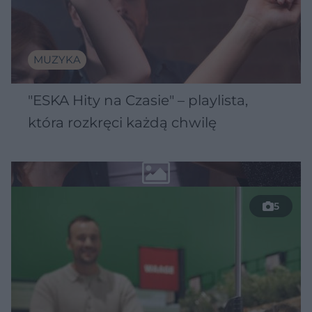
MUZYKA
"ESKA Hity na Czasie" – playlista,
która rozkręci każdą chwilę
5