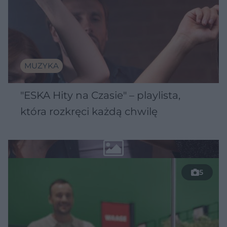
MUZYKA
"ESKA Hity na Czasie" – playlista,
która rozkręci każdą chwilę
5