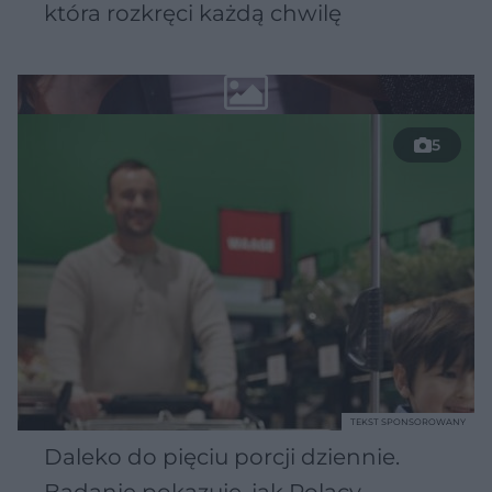
która rozkręci każdą chwilę
5
TEKST SPONSOROWANY
Daleko do pięciu porcji dziennie.
Badanie pokazuje, jak Polacy