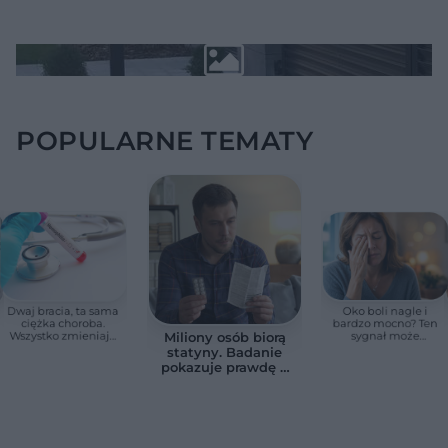
POPULARNE TEMATY
Dwaj bracia, ta sama
Oko boli nagle i
ciężka choroba.
bardzo mocno? Ten
Wszystko zmieniają
sygnał może
Miliony osób biorą
jedne urodziny
oznaczać utratę
statyny. Badanie
wzroku w kilka
pokazuje prawdę o
godzin
skutkach
ubocznych