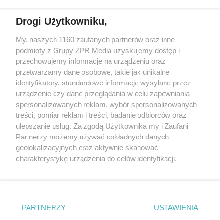
działalności leczniczej.
Drogi Użytkowniku,
Żaden utwór zamieszczony w serwisie nie może być powielany i
My, naszych 1160 zaufanych partnerów oraz inne
rozpowszechniany lub dalej rozpowszechniany w jakikolwiek sposób
podmioty z Grupy ZPR Media uzyskujemy dostęp i
(w tym także elektroniczny lub mechaniczny) na jakimkolwiek polu
eksploatacji w jakiejkolwiek formie, włącznie z umieszczaniem w
przechowujemy informacje na urządzeniu oraz
Internecie bez pisemnej zgody właściciela praw. Jakiekolwiek użycie
przetwarzamy dane osobowe, takie jak unikalne
lub wykorzystanie utworów w całości lub w części z naruszeniem
identyfikatory, standardowe informacje wysyłane przez
prawa, tzn. bez właściwej zgody, jest zabronione pod groźbą kary i
może być ścigane prawnie.
urządzenie czy dane przeglądania w celu zapewniania
spersonalizowanych reklam, wybór spersonalizowanych
treści, pomiar reklam i treści, badanie odbiorców oraz
ulepszanie usług. Za zgodą Użytkownika my i Zaufani
Partnerzy możemy używać dokładnych danych
geolokalizacyjnych oraz aktywnie skanować
charakterystykę urządzenia do celów identyfikacji.
O nas
Ponieważ cenimy Twoją prywatność, prosimy o zgodę na
korzystanie z tych technologii poprzez kliknięcie
Informacje prawne
„Akceptuję”. Zgoda jest dobrowolna i zawsze możesz ją
zmienić/wycofać klikając przycisk ustawień prywatności
Nasze serwisy
PARTNERZY
USTAWIENIA
znajdujący się w lewym dolnym rogu strony
. Niektóre