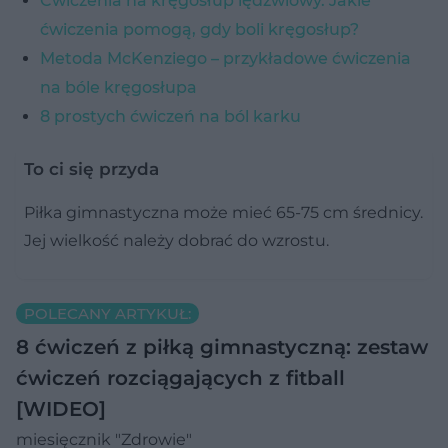
Ćwiczenia na kręgosłup lędźwiowy. Jakie
ćwiczenia pomogą, gdy boli kręgosłup?
Metoda McKenziego – przykładowe ćwiczenia
na bóle kręgosłupa
8 prostych ćwiczeń na ból karku
To ci się przyda
Piłka gimnastyczna może mieć 65-75 cm średnicy.
Jej wielkość należy dobrać do wzrostu.
POLECANY ARTYKUŁ:
8 ćwiczeń z piłką gimnastyczną: zestaw
ćwiczeń rozciągających z fitball
[WIDEO]
miesięcznik "Zdrowie"