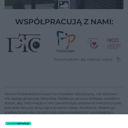
WSPÓŁPRACUJĄ Z NAMI:
Serwis PoradnikZdrowie.pl ma charakter edukacyjny, nie stanowi i
nie zastępuje porady lekarskiej. Redakcja serwisu dokłada wszelkich
starań, aby informacje w nim zawarte były poprawne merytorycznie,
jednakże decyzja dotycząca leczenia należy do lekarza. Redakcja i
wydawca serwisu nie ponoszą odpowiedzialności wynikającej z
zastosowania informacji zamieszczonych na stronach serwisu, który
nie prowadzi działalności leczniczej polegającej na udzielaniu
świadczeń zdrowotnych w rozumieniu art. 3 ust 1 ustawy o