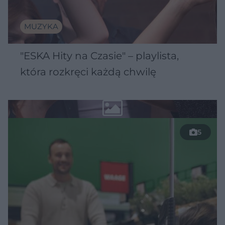
MUZYKA
"ESKA Hity na Czasie" – playlista,
która rozkręci każdą chwilę
5