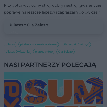
Przygotuj wygodny strój, dobry nastrój (gwarantuje
poprawę na jeszcze lepszy) i zapraszam do ćwiczeń!
Pilates z Olą Żelazo
pilates
pilates ćwiczenia w domu
pilates jak ćwiczyć
pilates ćwiczenia
pilates video
Ola Żelazo
NASI PARTNERZY POLECAJĄ