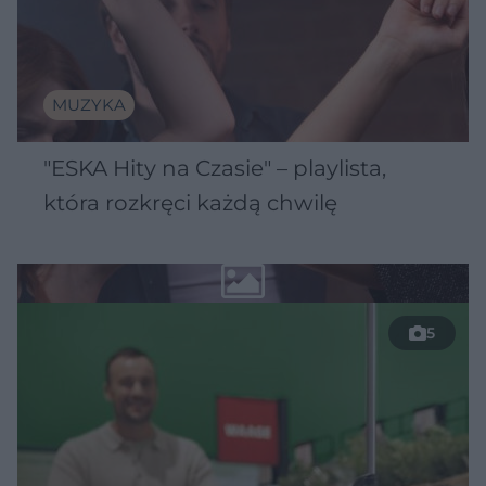
MUZYKA
"ESKA Hity na Czasie" – playlista,
która rozkręci każdą chwilę
5