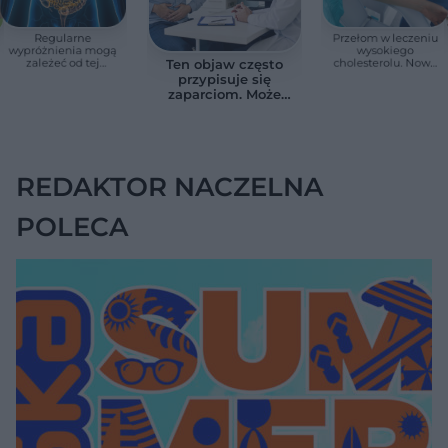
Regularne
Przełom w leczeniu
wypróżnienia mogą
wysokiego
zależeć od tej
cholesterolu. Nowa
Ten objaw często
witaminy. Odkrycie
terapia zmniejszyła
przypisuje się
zaskoczyło
LDL o ponad połowę
zaparciom. Może
naukowców
jednak wskazywać
na chorobę jelita
REDAKTOR NACZELNA
POLECA