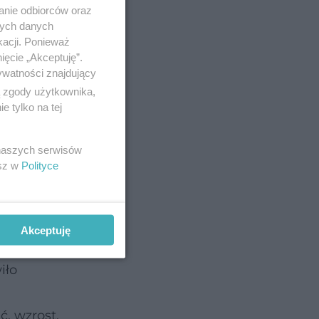
anie odbiorców oraz
nych danych
kacji. Ponieważ
ięcie „Akceptuję”.
ywatności znajdujący
.
ą zgody użytkownika,
 tylko na tej
 naszych serwisów
esz w
Polityce
Akceptuję
iło
ć, wzrost,