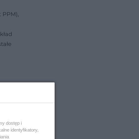
t PPM),
kład
stałe
y dostęp i
lne identyfikatory,
iania