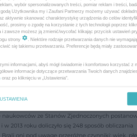
klam, wybór spersonalizowanych treści, pomiar reklam i treści, bad
 zgodą Użytkownika my i Zaufani Partnerzy możemy używać dokład
az aktywnie skanować charakterystykę urządzenia do celów identyfi
ść, prosimy o zgodę na korzystanie z tych technologii poprzez klikn
trwałej i skutecznej utraty wagi. Znajomość tego
a i zawsze możesz ją zmienić/wycofać klikając przycisk ustawień pr
trzebowania kalorycznego na diecie redukcyjnej
ogu strony
. Niektóre rodzaje przetwarzania danych nie wymagaj
iwić się takiemu przetwarzaniu. Preferencje będą miały zastosowanie
rto liczyć kalorie?
szymi informacjami, abyś mógł świadomie i komfortowo korzystać z
gółowe informacje dotyczące przetwarzania Twoich danych znajdzi
s
oraz po kliknięciu w „Ustawienia”.
yje się wiele wzorów obliczania zapotrzebowania
USTAWIENIA
wo sprawdzić, próbując wykorzystać jeden z wielu
oje naukowców ze Stanów Zjednoczonych postanow
i w 2013 roku doliczyło się 248 sposób obliczania
. Brali oni pod uwagę przeróżne czynniki: wiek, płe