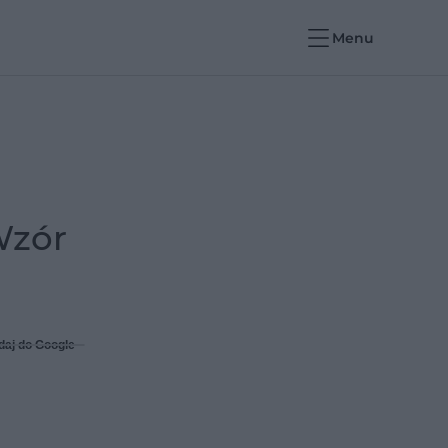
Menu
Wzór
daj do Google