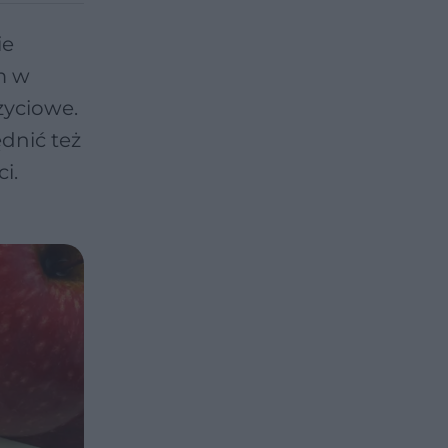
ie
m w
życiowe.
dnić też
i.