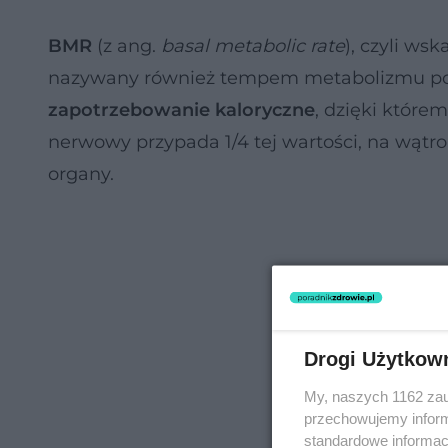
BMR
(z ang.
basal metabolic rate
), czyli ws
nazywany również tempem metabolizmu po
zapotrzebowanie kaloryczne
, dzięki któr
nerwowy przypada 1/4 tej wartości, na wątrob
organy.
Drogi Użytkow
My, naszych 1162 zau
przechowujemy informa
standardowe informac