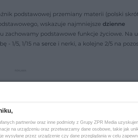
kaźnik podstawowej przemiany materii (polski skró
dstawowego, wskazuje najmniejsze
dzienne
emu zachowamy podstawowe funkcje życiowe. Na u
ę - 1/5, 1/15 na
serce
i nerki, a kolejne 2/5 na pozo
niku,
fanych partnerów oraz inne podmioty z Grupy ZPR Media uzyskujem
cje na urządzeniu oraz przetwarzamy dane osobowe, takie jak unika
je wysyłane przez urządzenie czy dane przeglądania w celu zapewn