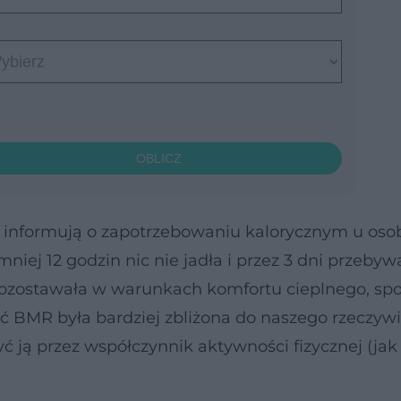
OBLICZ
 informują o zapotrzebowaniu kalorycznym u osob
mniej 12 godzin nic nie jadła i przez 3 dni przebyw
i pozostawała w warunkach komfortu cieplnego, sp
ść BMR była bardziej zbliżona do naszego rzeczyw
 ją przez współczynnik aktywności fizycznej (jak t