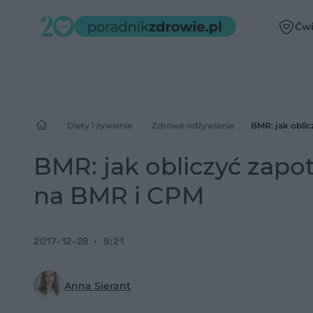
Ćwi
Diety i żywienie
Zdrowe odżywianie
BMR: jak obli
BMR: jak obliczyć zap
na BMR i CPM
2017-12-28
9:21
Anna Sierant