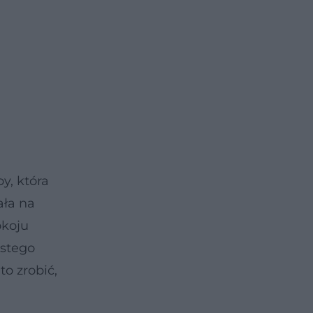
y, która
ała na
okoju
istego
o zrobić,