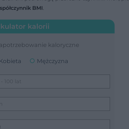
spółczynnik BMI
.
kulator kalorii
zapotrzebowanie kaloryczne
Kobieta
Mężczyzna
 - 100 lat
m
g