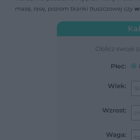
masę, rasę, poziom tkanki tłuszczowej czy
w
Kal
Oblicz swoje 
Płeć:
Wiek:
18
Wzrost:
c
Waga:
k