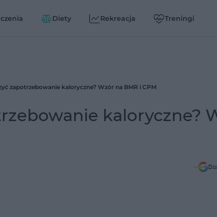
czenia
Diety
Rekreacja
Treningi
czyć zapotrzebowanie kaloryczne? Wzór na BMR i CPM
otrzebowanie kaloryczne? 
Do