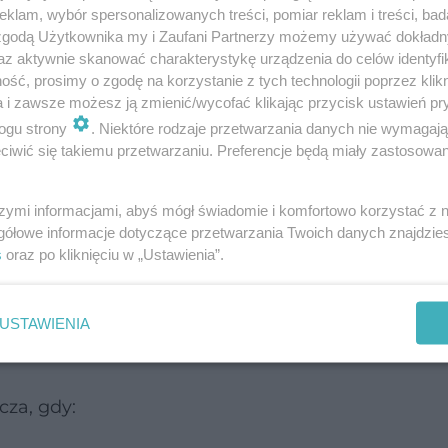
klam, wybór spersonalizowanych treści, pomiar reklam i treści, bad
 zgodą Użytkownika my i Zaufani Partnerzy możemy używać dokład
ębokie brzucha
az aktywnie skanować charakterystykę urządzenia do celów identyfi
ść, prosimy o zgodę na korzystanie z tych technologii poprzez klikn
a i zawsze możesz ją zmienić/wycofać klikając przycisk ustawień pr
ogu strony
. Niektóre rodzaje przetwarzania danych nie wymagaj
iwić się takiemu przetwarzaniu. Preferencje będą miały zastosowanie
wywać pełen zakres ruchu. Trening i ćwiczenia s
 o regularnym rozluźnianiu mięśni, doprowadzam
szymi informacjami, abyś mógł świadomie i komfortowo korzystać z
ruchu.
gółowe informacje dotyczące przetwarzania Twoich danych znajdzi
s
oraz po kliknięciu w „Ustawienia”.
mięsień, to zdrowy mięsień, zatem powinniśmy pam
ć kilka ćwiczeń rozluźniających i doprowadzić na
USTAWIENIA
cza, gdy: