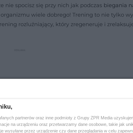
e nie spocisz się przy nich jak podczas
biegania n
a i organizmu wiele dobrego! Trening to nie tylko 
ning rozluźniający, który zregeneruje i zrelaksuj
niku,
fanych partnerów oraz inne podmioty z Grupy ZPR Media uzyskujem
cje na urządzeniu oraz przetwarzamy dane osobowe, takie jak unika
je wysyłane przez urządzenie czy dane przeglądania w celu zapewn