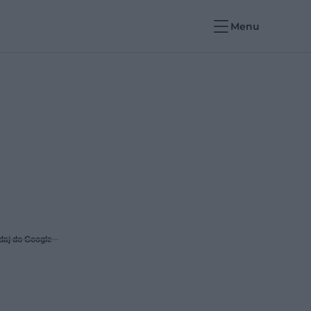
Menu
daj do Google