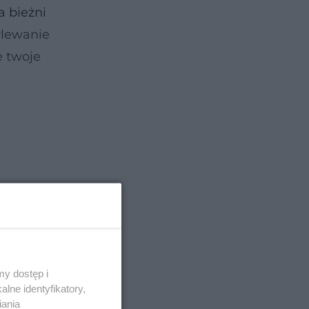
a bieżni
wylewanie
e twoje
y dostęp i
lne identyfikatory,
iania