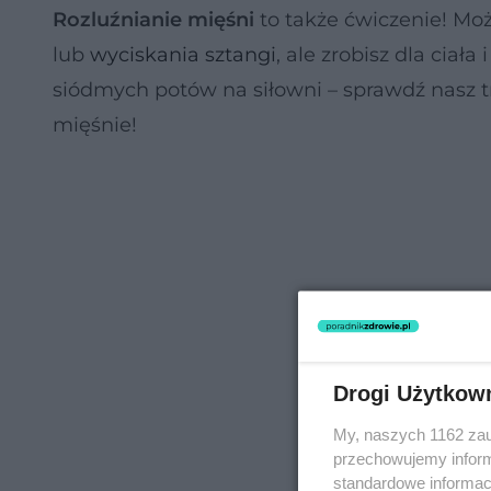
Rozluźnianie mięśni
to także ćwiczenie! Moż
lub
wyciskania sztangi
, ale zrobisz dla ciał
siódmych potów na siłowni – sprawdź nasz tre
mięśnie!
Drogi Użytkow
My, naszych 1162 zau
przechowujemy informa
standardowe informac