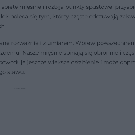
 spięte mięśnie i rozbija punkty spustowe, przysp
łek poleca się tym, którzy często odczuwają zakw
h.
owane rozważnie i z umiarem. Wbrew powszechne
ażdemu! Nasze mięśnie spinają się obronnie i częs
 spowoduje jeszcze większe osłabienie i może dop
go stawu.