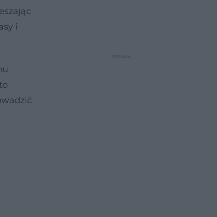
ieszając
asy i
mu
to
rowadzić