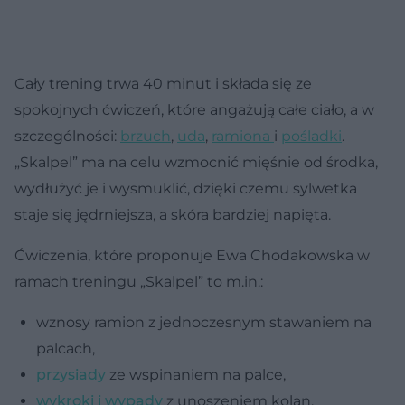
Cały trening trwa 40 minut i składa się ze
spokojnych ćwiczeń, które angażują całe ciało, a w
szczególności:
brzuch
,
uda
,
ramiona
i
pośladki
.
„Skalpel” ma na celu wzmocnić mięśnie od środka,
wydłużyć je i wysmuklić, dzięki czemu sylwetka
staje się jędrniejsza, a skóra bardziej napięta.
Ćwiczenia, które proponuje Ewa Chodakowska w
ramach treningu „Skalpel” to m.in.:
wznosy ramion z jednoczesnym stawaniem na
palcach,
przysiady
ze wspinaniem na palce,
wykroki i wypady
z unoszeniem kolan,