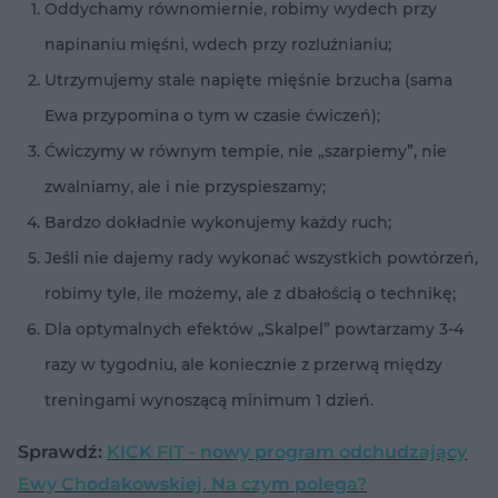
Oddychamy równomiernie, robimy wydech przy
napinaniu mięśni, wdech przy rozluźnianiu;
Utrzymujemy stale napięte mięśnie brzucha (sama
Ewa przypomina o tym w czasie ćwiczeń);
Ćwiczymy w równym tempie, nie „szarpiemy”, nie
zwalniamy, ale i nie przyspieszamy;
Bardzo dokładnie wykonujemy każdy ruch;
Jeśli nie dajemy rady wykonać wszystkich powtórzeń,
robimy tyle, ile możemy, ale z dbałością o technikę;
Dla optymalnych efektów „Skalpel” powtarzamy 3-4
razy w tygodniu, ale koniecznie z przerwą między
treningami wynoszącą minimum 1 dzień.
Sprawdź:
KICK FIT - nowy program odchudzający
Ewy Chodakowskiej. Na czym polega?