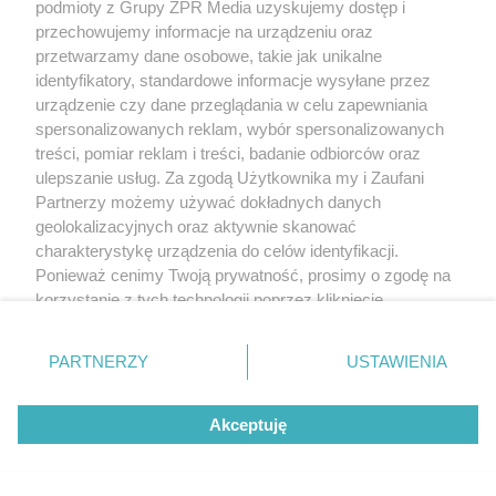
podmioty z Grupy ZPR Media uzyskujemy dostęp i
na chorobę jelita
przechowujemy informacje na urządzeniu oraz
przetwarzamy dane osobowe, takie jak unikalne
REDAKTOR NACZELNA
identyfikatory, standardowe informacje wysyłane przez
urządzenie czy dane przeglądania w celu zapewniania
POLECA
spersonalizowanych reklam, wybór spersonalizowanych
treści, pomiar reklam i treści, badanie odbiorców oraz
ulepszanie usług. Za zgodą Użytkownika my i Zaufani
Partnerzy możemy używać dokładnych danych
geolokalizacyjnych oraz aktywnie skanować
charakterystykę urządzenia do celów identyfikacji.
Ponieważ cenimy Twoją prywatność, prosimy o zgodę na
korzystanie z tych technologii poprzez kliknięcie
„Akceptuję”. Zgoda jest dobrowolna i zawsze możesz ją
zmienić/wycofać klikając przycisk ustawień prywatności
PARTNERZY
USTAWIENIA
znajdujący się w lewym dolnym rogu strony
. Niektóre
rodzaje przetwarzania danych nie wymagają zgody
Akceptuję
użytkownika, ale masz prawo sprzeciwić się takiemu
przetwarzaniu. Preferencje będą miały zastosowanie tylko
MATERIAŁ SPONSOROWANY
na tej witrynie.