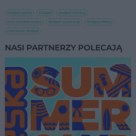
skalpel opinie
Skalpel
skalpel trening
ewa chodakowska
skalpel wyzwanie
skalpel efekty
ćwiczenia skalpel
NASI PARTNERZY POLECAJĄ