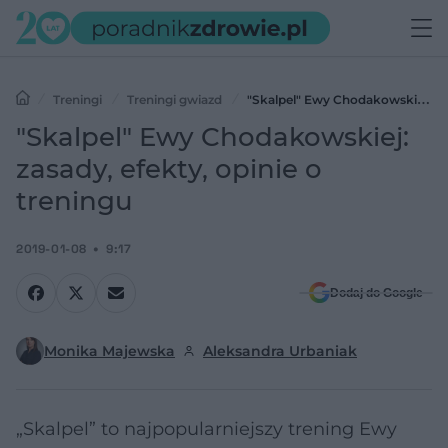
Treningi
Treningi gwiazd
"Skalpel" Ewy Chodakowskiej:
zasady, efekty, opinie o treningu
"Skalpel" Ewy Chodakowskiej:
zasady, efekty, opinie o
treningu
2019-01-08
9:17
Dodaj do Google
Monika Majewska
Aleksandra Urbaniak
„Skalpel” to najpopularniejszy trening Ewy