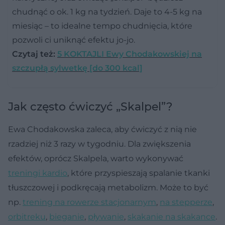
chudnąć o ok. 1 kg na tydzień. Daje to 4-5 kg na
miesiąc – to idealne tempo chudnięcia, które
pozwoli ci uniknąć efektu jo-jo.
Czytaj też:
5 KOKTAJLI Ewy Chodakowskiej na
szczupłą sylwetkę [do 300 kcal]
Jak często ćwiczyć „Skalpel”?
Ewa Chodakowska zaleca, aby ćwiczyć z nią nie
rzadziej niż 3 razy w tygodniu. Dla zwiększenia
efektów, oprócz Skalpela, warto wykonywać
treningi kardio
, które przyspieszają spalanie tkanki
tłuszczowej i podkręcają metabolizm. Może to być
np.
trening na rowerze stacjonarnym
,
na stepperze
,
orbitreku
,
bieganie
,
pływanie
,
skakanie na skakance
.