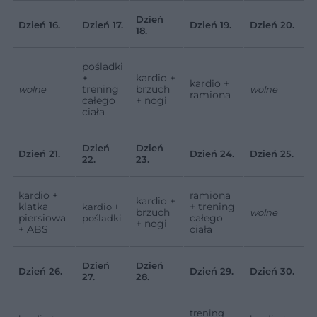
Dzień
Dzień 16.
Dzień 17.
Dzień 19.
Dzień 20.
18.
pośladki
+
kardio +
kardio +
trening
brzuch
wolne
wolne
ramiona
całego
+ nogi
ciała
Dzień
Dzień
Dzień 21.
Dzień 24.
Dzień 25.
22.
23.
kardio +
ramiona
kardio +
klatka
+ trening
kardio +
brzuch
wolne
piersiowa
całego
pośladki
+ nogi
+ ABS
ciała
Dzień
Dzień
Dzień 26.
Dzień 29.
Dzień 30.
27.
28.
trening