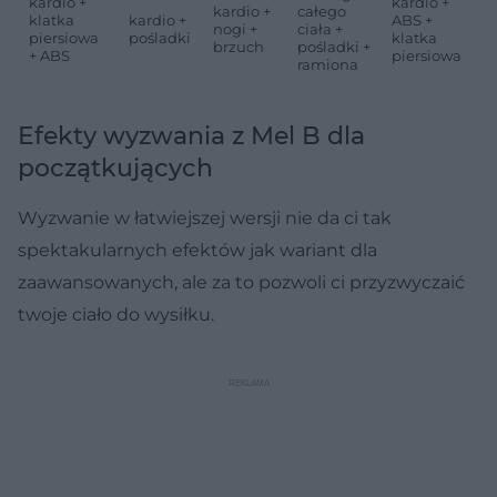
kardio +
kardio +
kardio +
całego
klatka
kardio +
ABS +
nogi +
ciała +
piersiowa
pośladki
klatka
brzuch
pośladki +
+ ABS
piersiowa
ramiona
Efekty wyzwania z Mel B dla
początkujących
Wyzwanie w łatwiejszej wersji nie da ci tak
spektakularnych efektów jak wariant dla
zaawansowanych, ale za to pozwoli ci przyzwyczaić
twoje ciało do wysiłku.