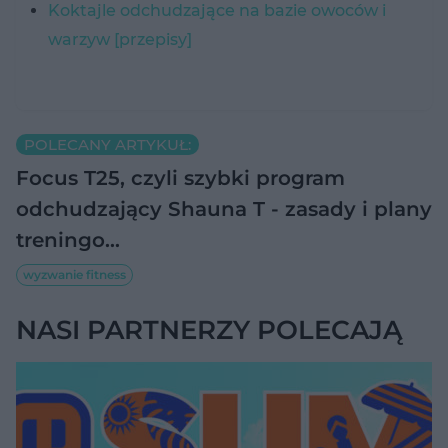
Koktajle odchudzające na bazie owoców i
warzyw [przepisy]
POLECANY ARTYKUŁ:
Focus T25, czyli szybki program
odchudzający Shauna T - zasady i plany
treningo…
wyzwanie fitness
NASI PARTNERZY POLECAJĄ