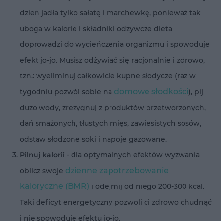
dzień jadła tylko sałatę i marchewkę, ponieważ tak
uboga w kalorie i składniki odżywcze dieta
doprowadzi do wycieńczenia organizmu i spowoduje
efekt jo-jo. Musisz odżywiać się racjonalnie i zdrowo,
tzn.: wyeliminuj całkowicie kupne słodycze (raz w
domowe słodkości
tygodniu pozwól sobie na
), pij
dużo wody, zrezygnuj z produktów przetworzonych,
dań smażonych, tłustych mięs, zawiesistych sosów,
odstaw słodzone soki i napoje gazowane.
Pilnuj kalorii
- dla optymalnych efektów wyzwania
dzienne zapotrzebowanie
oblicz swoje
kaloryczne (BMR)
i odejmij od niego 200-300 kcal.
Taki deficyt energetyczny pozwoli ci zdrowo chudnąć
i nie spowoduje efektu jo-jo.