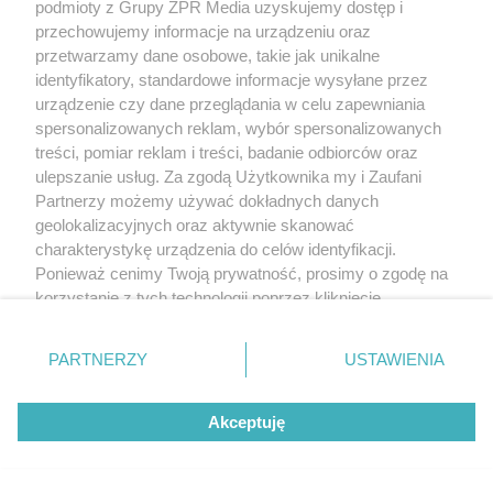
podmioty z Grupy ZPR Media uzyskujemy dostęp i
przechowujemy informacje na urządzeniu oraz
przetwarzamy dane osobowe, takie jak unikalne
identyfikatory, standardowe informacje wysyłane przez
urządzenie czy dane przeglądania w celu zapewniania
spersonalizowanych reklam, wybór spersonalizowanych
treści, pomiar reklam i treści, badanie odbiorców oraz
MATERIAŁ SPONSOROWANY
ulepszanie usług. Za zgodą Użytkownika my i Zaufani
ESKA Summer Camp 2026 rusza w
Partnerzy możemy używać dokładnych danych
geolokalizacyjnych oraz aktywnie skanować
trasę! Odwiedź strefę Wawel i
charakterystykę urządzenia do celów identyfikacji.
spróbuj kultowych Michałków z
Ponieważ cenimy Twoją prywatność, prosimy o zgodę na
korzystanie z tych technologii poprzez kliknięcie
Wawelu
„Akceptuję”. Zgoda jest dobrowolna i zawsze możesz ją
zmienić/wycofać klikając przycisk ustawień prywatności
PARTNERZY
USTAWIENIA
znajdujący się w lewym dolnym rogu strony
. Niektóre
rodzaje przetwarzania danych nie wymagają zgody
Akceptuję
użytkownika, ale masz prawo sprzeciwić się takiemu
przetwarzaniu. Preferencje będą miały zastosowanie tylko
na tej witrynie.