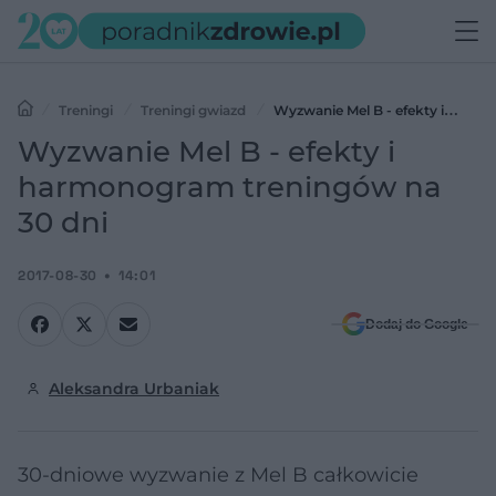
Treningi
Treningi gwiazd
Wyzwanie Mel B - efekty i
harmonogram treningów na 30 dni
Wyzwanie Mel B - efekty i
harmonogram treningów na
30 dni
2017-08-30
14:01
Dodaj do Google
Aleksandra Urbaniak
30-dniowe wyzwanie z Mel B całkowicie