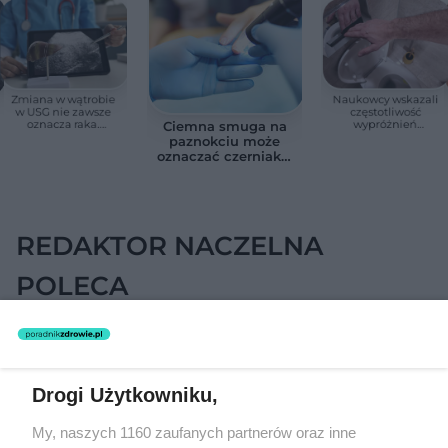
Zmiana w wątrobie
Naukowcy wskazali
w USG nie zawsze
częstotliwość
oznacza raka.
wypróżnień
Ciemna smuga na
Chirurg wyjaśnia,
związaną ze
paznokciu może
kiedy potrzebna jest
zdrowiem.
oznaczać czerniaka.
pilna diagnostyka
Większość osób nie
Bob Marley
zna tej normy
zlekceważył ten
objaw
REDAKTOR NACZELNA
POLECA
Drogi Użytkowniku,
My, naszych 1160 zaufanych partnerów oraz inne