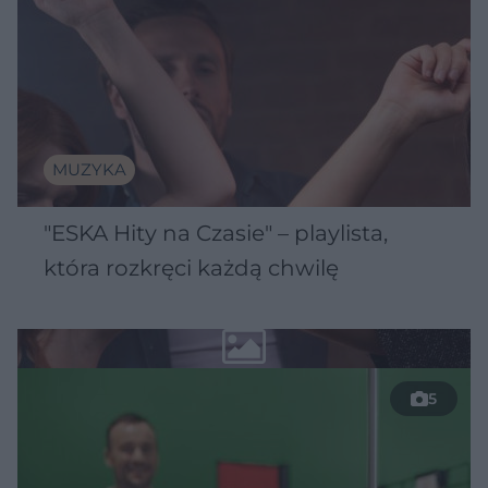
MUZYKA
"ESKA Hity na Czasie" – playlista,
która rozkręci każdą chwilę
5