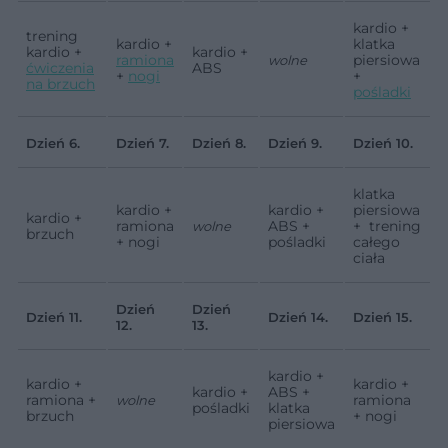
kardio +
trening
kardio +
klatka
kardio +
kardio +
ramiona
piersiowa
wolne
ćwiczenia
ABS
+
nogi
+
na brzuch
pośladki
Dzień 6.
Dzień 7.
Dzień 8.
Dzień 9.
Dzień 10.
klatka
kardio +
kardio +
piersiowa
kardio +
ramiona
ABS +
+ trening
wolne
brzuch
+ nogi
pośladki
całego
ciała
Dzień
Dzień
Dzień 11.
Dzień 14.
Dzień 15.
12.
13.
kardio +
kardio +
kardio +
kardio +
ABS +
ramiona +
ramiona
wolne
pośladki
klatka
brzuch
+ nogi
piersiowa