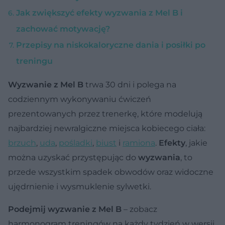
Jak zwiększyć efekty wyzwania z Mel B i
zachować motywację?
Przepisy na niskokaloryczne dania i posiłki po
treningu
Wyzwanie z Mel B
trwa 30 dni i polega na
codziennym wykonywaniu ćwiczeń
prezentowanych przez trenerkę, które modelują
najbardziej newralgiczne miejsca kobiecego ciała:
brzuch
,
uda
,
pośladki
,
biust
i
ramiona
.
Efekty
, jakie
można uzyskać przystępując do
wyzwania
, to
przede wszystkim spadek obwodów oraz widoczne
ujędrnienie i wysmuklenie sylwetki.
Podejmij wyzwanie z Mel B
– zobacz
harmonogram treningów na każdy tydzień w wersji