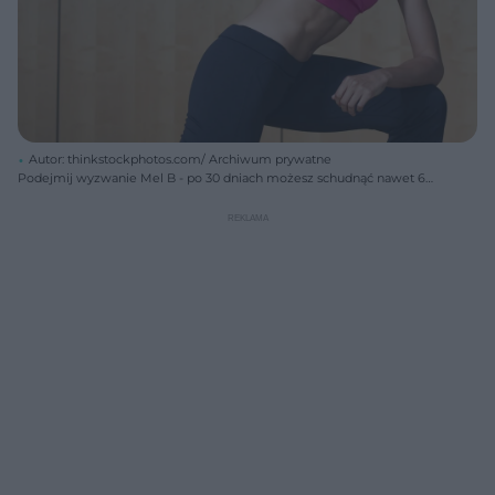
Autor: thinkstockphotos.com/ Archiwum prywatne
Podejmij wyzwanie Mel B - po 30 dniach możesz schudnąć nawet 6
kg oraz wymodelować najbardziej problematyczne części ciała.