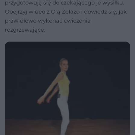
przygotowują się do czekającego je wysiłku.
Obejrzyj wideo z Olą Żelazo i dowiedz się, jak
prawidłowo wykonać ćwiczenia
rozgrzewające.