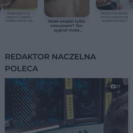
Nieprzyjemny
Żelazo nie działa
zapach z pępka
mimo regularnej
rzadko bierze się
suplementacji?
Skóra swędzi tylko
znikąd. Jeden objaw
Przyczyna może
wieczorem? Ten
zmienia wszystko
ukrywać się w
sygnał może
jelitach
wskazywać na
chorobę, która długo
nie daje objawów
REDAKTOR NACZELNA
POLECA
27