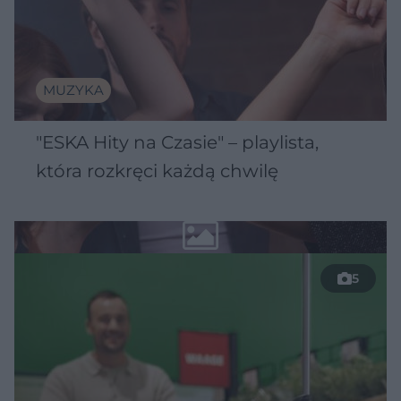
MUZYKA
"ESKA Hity na Czasie" – playlista,
która rozkręci każdą chwilę
5