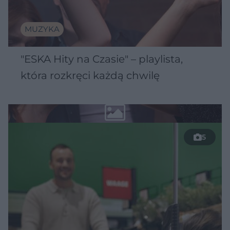
MUZYKA
"ESKA Hity na Czasie" – playlista,
która rozkręci każdą chwilę
5