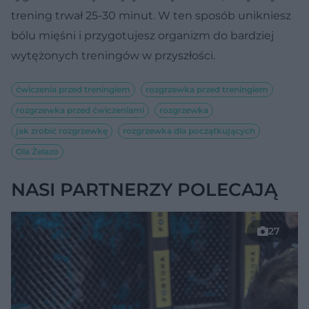
trening trwał 25-30 minut. W ten sposób unikniesz
bólu mięśni i przygotujesz organizm do bardziej
wytężonych treningów w przyszłości.
ćwiczenia przed treningiem
rozgrzewka przed treningiem
rozgrzewka przed ćwiczeniami
rozgrzewka
jak zrobić rozgrzewkę
rozgrzewka dla początkujących
Ola Żelazo
NASI PARTNERZY POLECAJĄ
27