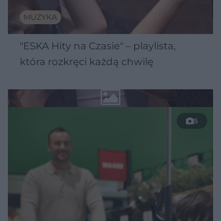
MUZYKA
"ESKA Hity na Czasie" – playlista,
która rozkręci każdą chwilę
5