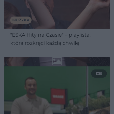
MUZYKA
"ESKA Hity na Czasie" – playlista,
która rozkręci każdą chwilę
5