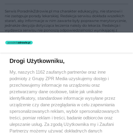
Serwis PoradnikZdrowie.pl ma charakter edukacyjny, nie stanowi i
nie zastępuje porady lekarskiej. Redakcja serwisu dokłada wszelkich
starań, aby informacje w nim zawarte były poprawne merytorycznie,
jednakże decyzja dotycząca leczenia należy do lekarza. Redakcja i
wydawca serwisu nie ponoszą odpowiedzialności wynikającej z
zastosowania informacji zamieszczonych na stronach serwisu, który
nie prowadzi działalności leczniczej polegającej na udzielaniu
świadczeń zdrowotnych w rozumieniu art. 3 ust 1 ustawy o
działalności leczniczej.
Drogi Użytkowniku,
Żaden utwór zamieszczony w serwisie nie może być powielany i
My, naszych 1162 zaufanych partnerów oraz inne
rozpowszechniany lub dalej rozpowszechniany w jakikolwiek sposób
(w tym także elektroniczny lub mechaniczny) na jakimkolwiek polu
podmioty z Grupy ZPR Media uzyskujemy dostęp i
eksploatacji w jakiejkolwiek formie, włącznie z umieszczaniem w
przechowujemy informacje na urządzeniu oraz
Internecie bez pisemnej zgody właściciela praw. Jakiekolwiek użycie
przetwarzamy dane osobowe, takie jak unikalne
lub wykorzystanie utworów w całości lub w części z naruszeniem
prawa, tzn. bez właściwej zgody, jest zabronione pod groźbą kary i
identyfikatory, standardowe informacje wysyłane przez
może być ścigane prawnie.
urządzenie czy dane przeglądania w celu zapewniania
spersonalizowanych reklam, wybór spersonalizowanych
treści, pomiar reklam i treści, badanie odbiorców oraz
ulepszanie usług. Za zgodą Użytkownika my i Zaufani
Partnerzy możemy używać dokładnych danych