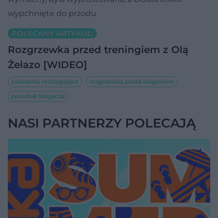
wypchnięte do przodu.
POLECANY ARTYKUŁ:
Rozgrzewka przed treningiem z Olą
Żelazo [WIDEO]
ćwiczenia rozciagające
rozgrzewka przed bieganiem
poradnik biegacza
NASI PARTNERZY POLECAJĄ