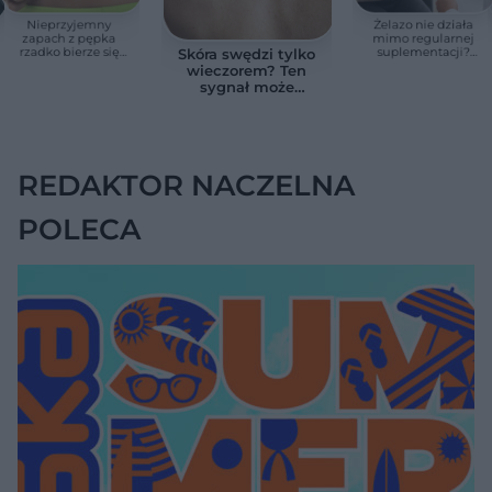
Nieprzyjemny
Żelazo nie działa
zapach z pępka
mimo regularnej
rzadko bierze się
suplementacji?
Skóra swędzi tylko
znikąd. Jeden objaw
Przyczyna może
wieczorem? Ten
zmienia wszystko
ukrywać się w
sygnał może
jelitach
wskazywać na
chorobę, która długo
nie daje objawów
REDAKTOR NACZELNA
POLECA