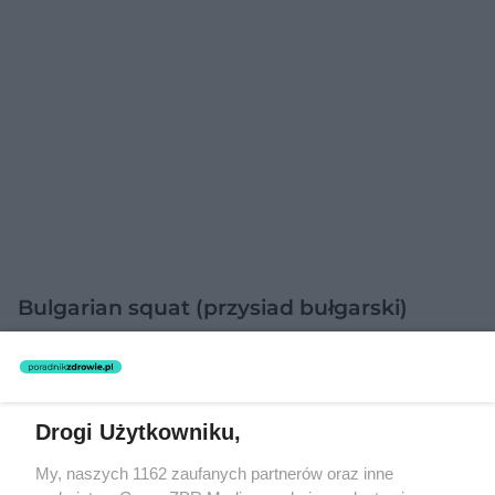
Bulgarian squat (przysiad bułgarski)
To rewelacyjne ćwiczenie powiększające pośladki
pozwala także spalić mnóstwo kalorii, ponieważ
podczas jego wykonywania całe ciało pracuje nad
Drogi Użytkowniku,
utrzymaniem równowagi. Wykonuj je z hantlami
My, naszych 1162 zaufanych partnerów oraz inne
trzymanymi po obu stronach ciała.