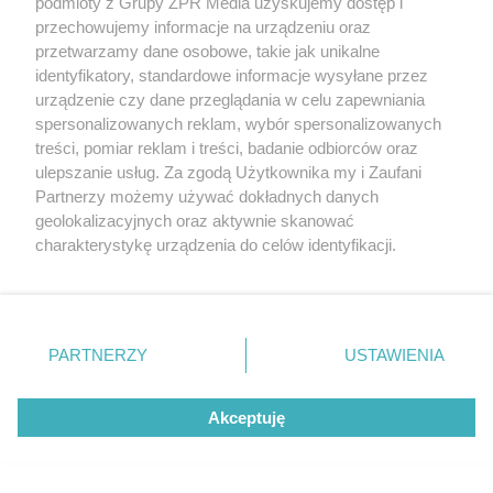
podmioty z Grupy ZPR Media uzyskujemy dostęp i
przechowujemy informacje na urządzeniu oraz
Wykonanie:
wybierz sobie miejsce na którym
przetwarzamy dane osobowe, takie jak unikalne
będziesz mógł swobodnie oprzeć jedną nogę i
identyfikatory, standardowe informacje wysyłane przez
urządzenie czy dane przeglądania w celu zapewniania
wykonać przysiad. Może to być ławeczka
spersonalizowanych reklam, wybór spersonalizowanych
treningowa, ale nie musi. Możesz wybrać także
treści, pomiar reklam i treści, badanie odbiorców oraz
krzesło, jeśli nie masz jej pod ręką. Stań około metr
ulepszanie usług. Za zgodą Użytkownika my i Zaufani
Partnerzy możemy używać dokładnych danych
przed, odwiedź jedną nogę do tyłu, zadrzyj palce
geolokalizacyjnych oraz aktywnie skanować
stóp i postaw nogę na wybranym przez ciebie
charakterystykę urządzenia do celów identyfikacji.
miejscu, mniej więcej na wysokość kolana nogi
Ponieważ cenimy Twoją prywatność, prosimy o zgodę na
korzystanie z tych technologii poprzez kliknięcie
prostej.
„Akceptuję”. Zgoda jest dobrowolna i zawsze możesz ją
zmienić/wycofać klikając przycisk ustawień prywatności
Nogę na której stoisz postaw tak, abyś podczas
PARTNERZY
USTAWIENIA
znajdujący się w lewym dolnym rogu strony
. Niektóre
zejścia w dół trzymała kąt prosty w nodze. Złap za
rodzaje przetwarzania danych nie wymagają zgody
hantle, plecy trzymaj prosto, napnij brzuch, zlikwiduj
Akceptuję
użytkownika, ale masz prawo sprzeciwić się takiemu
lordozę, napnij pośladki i wykonaj przysiad, mniej
przetwarzaniu. Preferencje będą miały zastosowanie tylko
na tej witrynie.
więcej do kąta prostego między udem a kolanem.