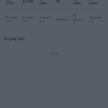
26 (90)
28
(175)
(180)
(180)
(200)
12
7 powt.
6 powt.
9 powt.
10 powt.
przerwa
powt. x
x 5
x 3
x 4
x 5
3
Czytaj też: