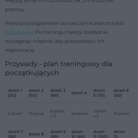
Między seriami można robić ok. 2-minutowe
przerwy.
Przed przystąpieniem do ćwiczeń konieczna jest
rozgrzewka
. Po treningu należy dokładnie
rozciągnąć mięśnie, aby przyspieszyć ich
regenerację.
Przysiady - plan treningowy dla
początkujących
dzień 1
dzień 2
dzień 3
dzień
dzień 6
dzień 4
(30)
(50)
(60)
5 (75)
(50)
6 powt.
5 powt.
6 powt.
10 powt.
przerwa
10 powt.
x 2
x 3
dzień 7
dzień 9
dzień
dzień
dzień
dzień 8
(80)
(90)
10 (60)
11 (100)
12