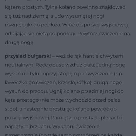
kątem prostym. Tylne kolano powinno znajdować
się tuż nad ziemią, a udo wysuniętej nogi
równolegle do podłoża. Wróć do pozycji wyjściowej
odbijając się piętą od podłogi. Powtórz ćwiczenie na
drugą nogę.
przysiad bułgarski
– weź do rąk hantle chwytem
neutralnym. Ręce opuść wzdłuż ciała. Jedną nogę
wysuń do tyłu i oprzyj stopę o podwyższenie (np.
ławeczkę do ćwiczeń, krzesło, łóżko), drugą nogę
wysuń do przodu. Ugnij kolano przedniej nogi do
kąta prostego (nie może wychodzić przed palce
stóp), a następnie prostując kolano powróć do
pozycji wyjściowej. Pamiętaj o prostych plecach i
napiętym brzuchu. Wykonuj ćwiczenie
symetrycznie (po tyle samo powtórzeń na każdą