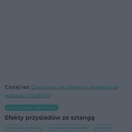
Czytaj też:
Ćwiczenia na schodach modelujące
pośladki [ZDJĘCIA]
POLECANY ARTYKUŁ:
Efekty przysiadów ze sztangą
wyzwanie przysiady
wyzwanie na pośladki
przysiady