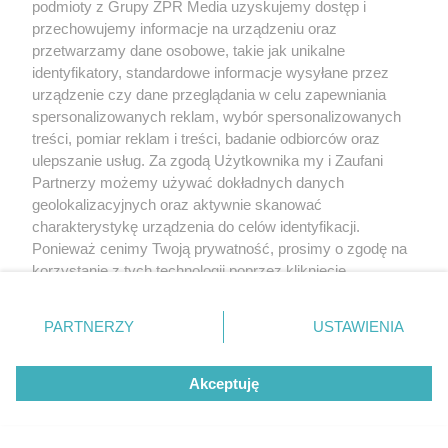
podmioty z Grupy ZPR Media uzyskujemy dostęp i
przechowujemy informacje na urządzeniu oraz
przetwarzamy dane osobowe, takie jak unikalne
identyfikatory, standardowe informacje wysyłane przez
urządzenie czy dane przeglądania w celu zapewniania
POPULARNE TEMATY
spersonalizowanych reklam, wybór spersonalizowanych
treści, pomiar reklam i treści, badanie odbiorców oraz
ulepszanie usług. Za zgodą Użytkownika my i Zaufani
Partnerzy możemy używać dokładnych danych
geolokalizacyjnych oraz aktywnie skanować
charakterystykę urządzenia do celów identyfikacji.
Ponieważ cenimy Twoją prywatność, prosimy o zgodę na
korzystanie z tych technologii poprzez kliknięcie
Nieprzyjemny
Żelazo nie działa
„Akceptuję”. Zgoda jest dobrowolna i zawsze możesz ją
zapach z pępka
mimo regularnej
rzadko bierze się
suplementacji?
zmienić/wycofać klikając przycisk ustawień prywatności
Skóra swędzi tylko
PARTNERZY
USTAWIENIA
znikąd. Jeden objaw
Przyczyna może
wieczorem? Ten
zmienia wszystko
ukrywać się w
znajdujący się w lewym dolnym rogu strony
. Niektóre
sygnał może
jelitach
wskazywać na
rodzaje przetwarzania danych nie wymagają zgody
chorobę, która długo
Akceptuję
użytkownika, ale masz prawo sprzeciwić się takiemu
nie daje objawów
przetwarzaniu. Preferencje będą miały zastosowanie tylko
REDAKTOR NACZELNA
na tej witrynie.