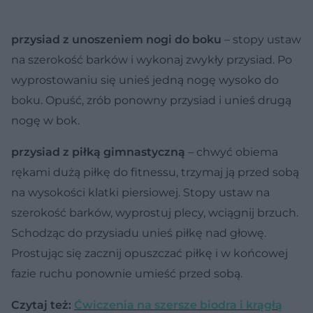
przysiad z unoszeniem nogi do boku
– stopy ustaw
na szerokość barków i wykonaj zwykły przysiad. Po
wyprostowaniu się unieś jedną nogę wysoko do
boku. Opuść, zrób ponowny przysiad i unieś drugą
nogę w bok.
przysiad z piłką gimnastyczną
– chwyć obiema
rękami dużą piłkę do fitnessu, trzymaj ją przed sobą
na wysokości klatki piersiowej. Stopy ustaw na
szerokość barków, wyprostuj plecy, wciągnij brzuch.
Schodząc do przysiadu unieś piłkę nad głowę.
Prostując się zacznij opuszczać piłkę i w końcowej
fazie ruchu ponownie umieść przed sobą.
Czytaj też:
Ćwiczenia na szersze biodra i krągłą