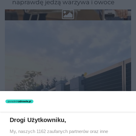
naprawdę jedzą warzywa i owoce
MATERIAŁ SPONSOROWANY
Beninca. Najszybsza, bezpieczna i
Drogi Użytkowniku,
nowoczesna automatyka do bram
My, naszych 1162 zaufanych partnerów oraz inne