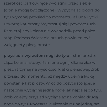
szerokość barków, ręce wyciągnij przed siebie
(dłonie mogą być złączone). Wypychając biodra do
tyłu wykonaj przysiad do momentu, aż uda i łydki
utworzą kąt prosty. Wyprostuj się i powtórz ruch.
Pamiętaj, aby kolana nie wychodziły przed palce
stóp. Podczas ćwiczenia brzuch powinien być
wciągnięty, plecy proste.
przysiad z wyrzutem nogi do tyłu
– stań prosto,
złącz kolana i stopy. Ramiona ugnij, dłonie złóż w
pięść i trzymaj na wysokości klatki piersiowej. Zrób
przysiad do momentu, aż między udem a łydką
powstanie kąt prosty. Wróć do pozycji stojącej, a
następnie wyciągnij jedną nogę jak najdalej do tyłu.
Zrób kolejny przysiad wyciągając na koniec drugą
nogę do tyłu. Powtarzaj ćwiczenie raz na jedną, raz