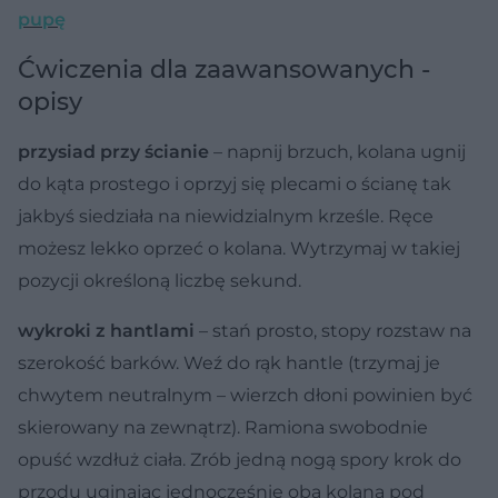
pupę
Ćwiczenia dla zaawansowanych -
opisy
przysiad przy ścianie
– napnij brzuch, kolana ugnij
do kąta prostego i oprzyj się plecami o ścianę tak
jakbyś siedziała na niewidzialnym krześle. Ręce
możesz lekko oprzeć o kolana. Wytrzymaj w takiej
pozycji określoną liczbę sekund.
wykroki z hantlami
– stań prosto, stopy rozstaw na
szerokość barków. Weź do rąk hantle (trzymaj je
chwytem neutralnym – wierzch dłoni powinien być
skierowany na zewnątrz). Ramiona swobodnie
opuść wzdłuż ciała. Zrób jedną nogą spory krok do
przodu uginając jednocześnie oba kolana pod