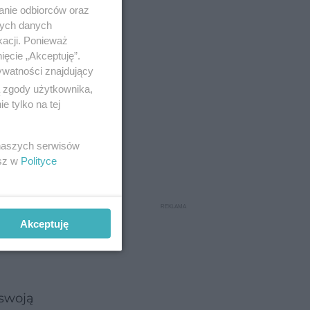
anie odbiorców oraz
nych danych
kacji. Ponieważ
ięcie „Akceptuję”.
ywatności znajdujący
ku pomaga
ą zgody użytkownika,
 tylko na tej
ie.
 nam na
 naszych serwisów
esz w
Polityce
na
ad
Akceptuję
rócz tego
 swoją