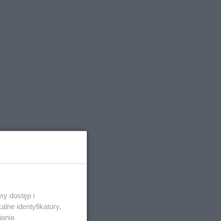
y dostęp i
lne identyfikatory,
iania