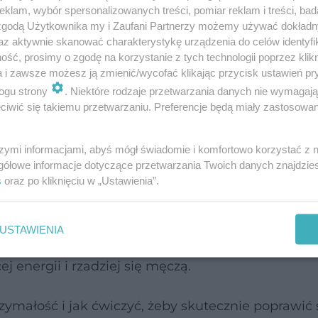
klam, wybór spersonalizowanych treści, pomiar reklam i treści, bad
 zgodą Użytkownika my i Zaufani Partnerzy możemy używać dokład
az aktywnie skanować charakterystykę urządzenia do celów identyfi
ść, prosimy o zgodę na korzystanie z tych technologii poprzez klikn
a i zawsze możesz ją zmienić/wycofać klikając przycisk ustawień pr
wi się w kontekście
biegania
– taki rodzaj wysił
ogu strony
. Niektóre rodzaje przetwarzania danych nie wymagaj
iwić się takiemu przetwarzaniu. Preferencje będą miały zastosowanie
konywania dłuższych dystansów w krótszym czas
nawet jeśli nie biegamy maratonów i nie zależy
szymi informacjami, abyś mógł świadomie i komfortowo korzystać z
gółowe informacje dotyczące przetwarzania Twoich danych znajdzi
s
oraz po kliknięciu w „Ustawienia”.
prostu zdrowsze, szczuplejsze, rzadziej zapadają 
zy wykonywaniu codziennych czynności. Na przykł
USTAWIENIA
bieg do autobusu nie powodują u nich zadyszki. Op
j energii i rzadziej się męczą.
rzymałość i jak ćwiczyć, żeby skutecznie poprawić