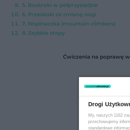
5. Rozkroki w półprzysiadzie
6. Przeskoki ze zmianą nogi
7. Wspinaczka (mountain climbers)
8. Szybkie stopy
Ćwiczenia na poprawę w
Drogi Użytkow
My, naszych 1162 zau
przechowujemy informa
standardowe informac