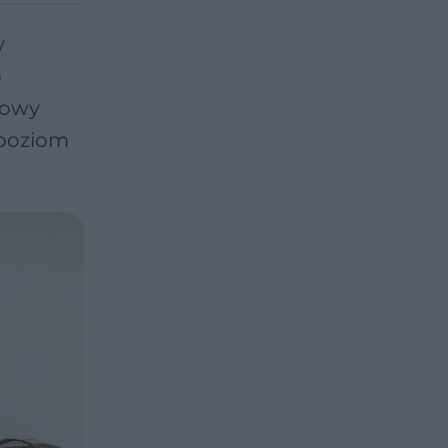
y
o
dowy
 poziom