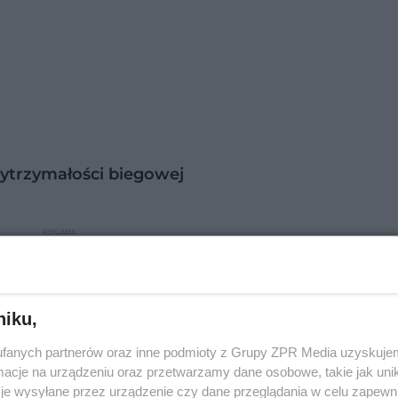
ytrzymałości biegowej
niku,
fanych partnerów oraz inne podmioty z Grupy ZPR Media uzyskujem
cje na urządzeniu oraz przetwarzamy dane osobowe, takie jak unika
je wysyłane przez urządzenie czy dane przeglądania w celu zapewn