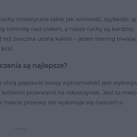
echy motoryczne takie jak zwinność, szybkość, g
ą kontrolę nad ciałem, a nasze ruchy są bardziej
eż znaczna utrata kalorii – jeden trening trwają
 kcal.
czenia są najlepsze?
re chcą poprawić swoją wytrzymałość jest wykony
 krótkimi przerwami na odpoczynek. Jest to met
w trakcie przerwy nie wykonuje się ćwiczeń o