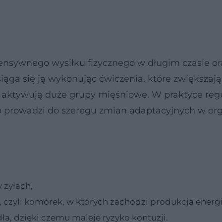
ensywnego wysiłku fizycznego w długim czasie or
ąga się ją wykonując ćwiczenia, które zwiększają
z aktywują duże grupy mięśniowe. W praktyce reg
prowadzi do szeregu zmian adaptacyjnych w org
 żyłach,
 czyli komórek, w których zachodzi produkcja energi
ła, dzięki czemu maleje ryzyko kontuzji.