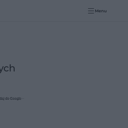
Menu
ych
daj do Google