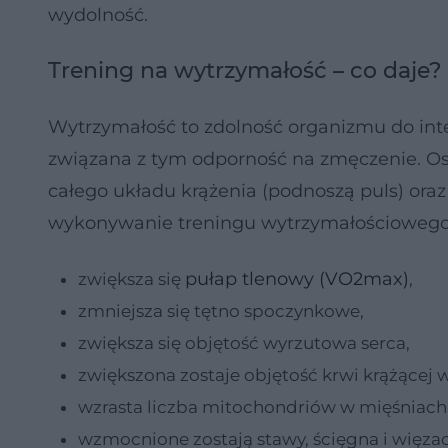
wydolność.
Trening na wytrzymałość – co daje?
Wytrzymałość to zdolność organizmu do int
związana z tym odporność na zmęczenie. Osi
całego układu krążenia (podnoszą puls) ora
wykonywanie treningu wytrzymałościowego 
pułap tlenowy (VO2max)
zwiększa się
,
zmniejsza się tętno spoczynkowe,
zwiększa się objętość wyrzutowa serca,
zwiększona zostaje objętość krwi krążącej w
wzrasta liczba mitochondriów w mięśniach,
wzmocnione zostają stawy, ścięgna i więzad