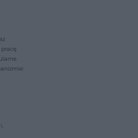
az
 pracę
ularne
anizmie:
i,