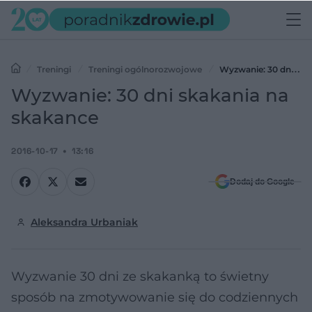
Treningi
Treningi ogólnorozwojowe
Wyzwanie: 30 dni
skakania na skakance
Wyzwanie: 30 dni skakania na
skakance
2016-10-17
13:16
Dodaj do Google
Aleksandra Urbaniak
Wyzwanie 30 dni ze skakanką to świetny
sposób na zmotywowanie się do codziennych