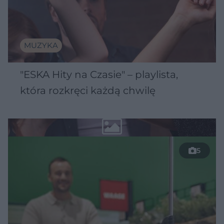
MUZYKA
"ESKA Hity na Czasie" – playlista,
która rozkręci każdą chwilę
5