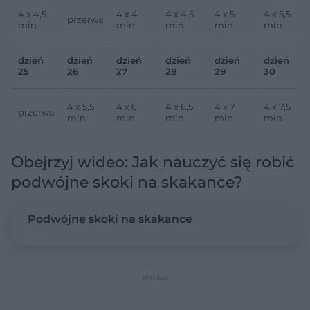
4 x 4,5
4 x 4
4 x 4,5
4 x 5
4 x 5,5
przerwa
min
min
min
min
min
dzień
dzień
dzień
dzień
dzień
dzień
25
26
27
28
29
30
4 x 5,5
4 x 6
4 x 6,5
4 x 7
4 x 7,5
przerwa
min
min
min
min
min
Obejrzyj wideo: Jak nauczyć się robić
podwójne skoki na skakance?
Podwójne skoki na skakance