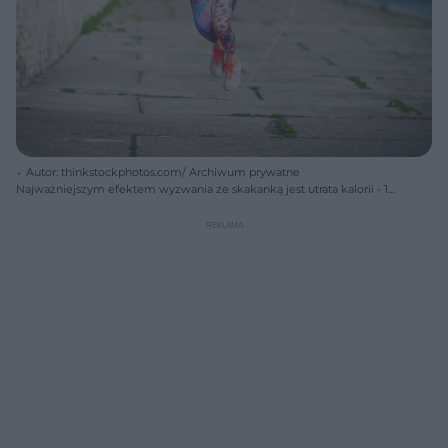
Autor: thinkstockphotos.com/ Archiwum prywatne
Najważniejszym efektem wyzwania ze skakanką jest utrata kalorii - 10
minut skakania to 150 kcal mniej!