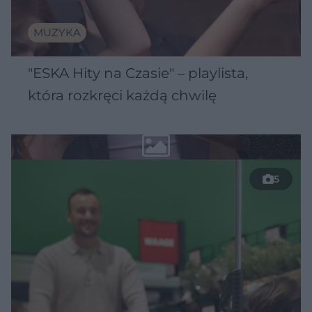
MUZYKA
"ESKA Hity na Czasie" – playlista,
która rozkręci każdą chwilę
5