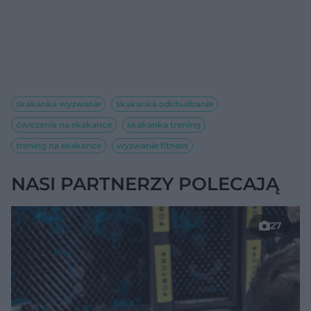
skakanka wyzwanie
skakanka odchudzanie
ćwiczenia na skakance
skakanka trening
trening na skakance
wyzwanie fitness
NASI PARTNERZY POLECAJĄ
27