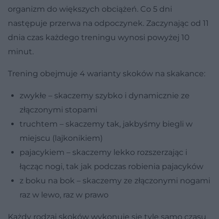
organizm do większych obciążeń. Co 5 dni
następuje przerwa na odpoczynek. Zaczynając od 11
dnia czas każdego treningu wynosi powyżej 10
minut.
Trening obejmuje 4 warianty skoków na skakance:
zwykłe – skaczemy szybko i dynamicznie ze
złączonymi stopami
truchtem – skaczemy tak, jakbyśmy biegli w
miejscu (lajkonikiem)
pajacykiem – skaczemy lekko rozszerzając i
łącząc nogi, tak jak podczas robienia pajacyków
z boku na bok – skaczemy ze złączonymi nogami
raz w lewo, raz w prawo
Każdy rodzaj skoków wykonuje się tyle samo czasu