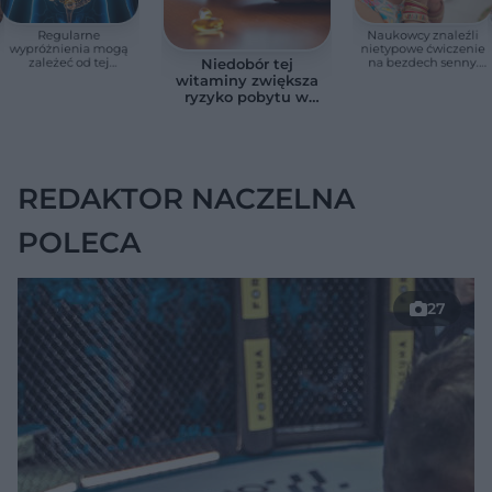
Regularne
Naukowcy znaleźli
wypróżnienia mogą
nietypowe ćwiczenie
zależeć od tej
na bezdech senny.
Niedobór tej
witaminy. Odkrycie
Efekty zaskoczyły
witaminy zwiększa
zaskoczyło
badaczy
ryzyko pobytu w
naukowców
szpitalu. Badanie
objęło 36 tys. osób
REDAKTOR NACZELNA
POLECA
27