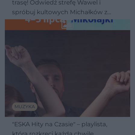
trasę! Odwiedź strefę Wawel i
spróbuj kultowych Michałków z
Wawelu
MUZYKA
"ESKA Hity na Czasie" – playlista,
która rozkręci każdą chwilę