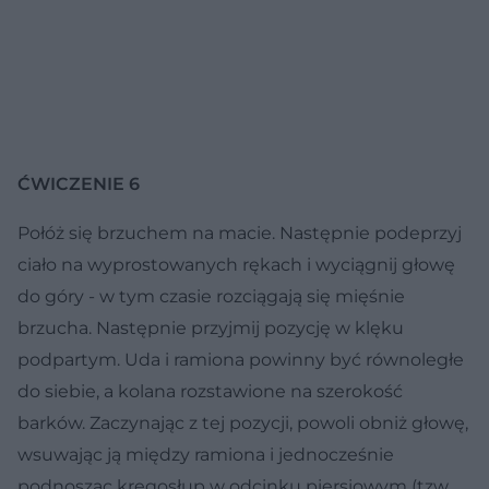
ĆWICZENIE 6
Połóż się brzuchem na macie. Następnie podeprzyj
ciało na wyprostowanych rękach i wyciągnij głowę
do góry - w tym czasie rozciągają się mięśnie
brzucha. Następnie przyjmij pozycję w klęku
podpartym. Uda i ramiona powinny być równoległe
do siebie, a kolana rozstawione na szerokość
barków. Zaczynając z tej pozycji, powoli obniż głowę,
wsuwając ją między ramiona i jednocześnie
podnosząc kręgosłup w odcinku piersiowym (tzw.