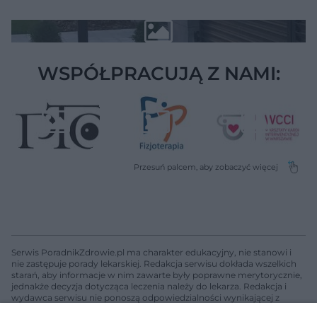
WSPÓŁPRACUJĄ Z NAMI:
Serwis PoradnikZdrowie.pl ma charakter edukacyjny, nie stanowi i
nie zastępuje porady lekarskiej. Redakcja serwisu dokłada wszelkich
starań, aby informacje w nim zawarte były poprawne merytorycznie,
jednakże decyzja dotycząca leczenia należy do lekarza. Redakcja i
wydawca serwisu nie ponoszą odpowiedzialności wynikającej z
zastosowania informacji zamieszczonych na stronach serwisu, który