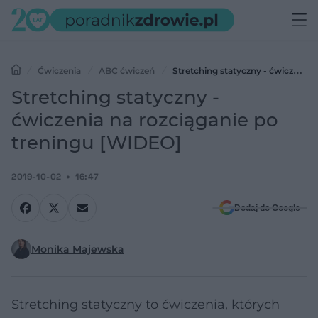
Ćwiczenia
ABC ćwiczeń
Stretching statyczny - ćwiczenia
na rozciąganie po treningu [WIDEO]
Stretching statyczny -
ćwiczenia na rozciąganie po
treningu [WIDEO]
2019-10-02
16:47
Dodaj do Google
Monika Majewska
Stretching statyczny to ćwiczenia, których