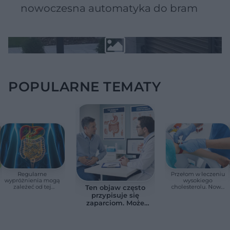
nowoczesna automatyka do bram
POPULARNE TEMATY
Regularne
Przełom w leczeniu
wypróżnienia mogą
wysokiego
zależeć od tej
cholesterolu. Nowa
Ten objaw często
witaminy. Odkrycie
terapia zmniejszyła
przypisuje się
zaskoczyło
LDL o ponad połowę
zaparciom. Może
naukowców
jednak wskazywać
na chorobę jelita