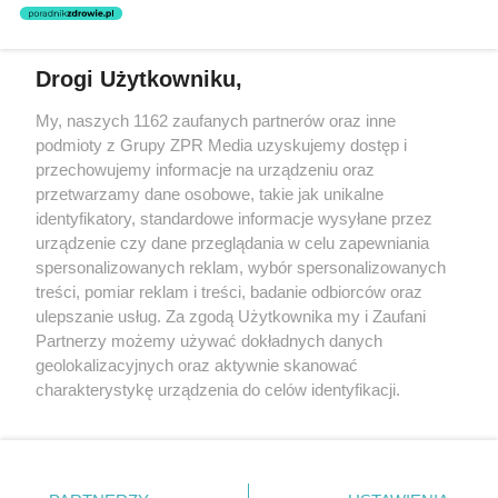
nie prowadzi działalności leczniczej polegającej na udzielaniu
świadczeń zdrowotnych w rozumieniu art. 3 ust 1 ustawy o
działalności leczniczej.
Drogi Użytkowniku,
Żaden utwór zamieszczony w serwisie nie może być powielany i
My, naszych 1162 zaufanych partnerów oraz inne
rozpowszechniany lub dalej rozpowszechniany w jakikolwiek sposób
podmioty z Grupy ZPR Media uzyskujemy dostęp i
(w tym także elektroniczny lub mechaniczny) na jakimkolwiek polu
eksploatacji w jakiejkolwiek formie, włącznie z umieszczaniem w
przechowujemy informacje na urządzeniu oraz
Internecie bez pisemnej zgody właściciela praw. Jakiekolwiek użycie
przetwarzamy dane osobowe, takie jak unikalne
lub wykorzystanie utworów w całości lub w części z naruszeniem
identyfikatory, standardowe informacje wysyłane przez
prawa, tzn. bez właściwej zgody, jest zabronione pod groźbą kary i
może być ścigane prawnie.
urządzenie czy dane przeglądania w celu zapewniania
spersonalizowanych reklam, wybór spersonalizowanych
treści, pomiar reklam i treści, badanie odbiorców oraz
ulepszanie usług. Za zgodą Użytkownika my i Zaufani
Partnerzy możemy używać dokładnych danych
geolokalizacyjnych oraz aktywnie skanować
charakterystykę urządzenia do celów identyfikacji.
O nas
Ponieważ cenimy Twoją prywatność, prosimy o zgodę na
korzystanie z tych technologii poprzez kliknięcie
Informacje prawne
„Akceptuję”. Zgoda jest dobrowolna i zawsze możesz ją
zmienić/wycofać klikając przycisk ustawień prywatności
Nasze serwisy