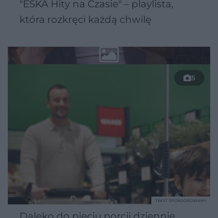
"ESKA Hity na Czasie" – playlista,
która rozkręci każdą chwilę
5
TEKST SPONSOROWANY
Daleko do pięciu porcji dziennie.