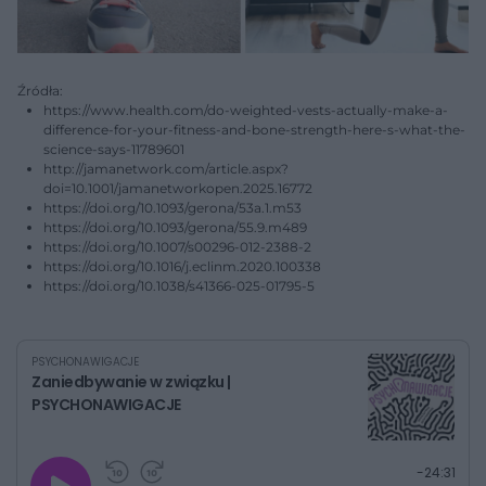
Źródła:
https://www.health.com/do-weighted-vests-actually-make-a-
difference-for-your-fitness-and-bone-strength-here-s-what-the-
science-says-11789601
http://jamanetwork.com/article.aspx?
doi=10.1001/jamanetworkopen.2025.16772
https://doi.org/10.1093/gerona/53a.1.m53
https://doi.org/10.1093/gerona/55.9.m489
https://doi.org/10.1007/s00296-012-2388-2
https://doi.org/10.1016/j.eclinm.2020.100338
https://doi.org/10.1038/s41366-025-01795-5
PSYCHONAWIGACJE
Zaniedbywanie w związku |
PSYCHONAWIGACJE
G
P
P
P
-
24:31
r
r
r