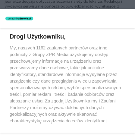
jednakże decyzja dotycząca leczenia należy do lekarza. Redakcja i
wydawca serwisu nie ponoszą odpowiedzialności wynikającej z
zastosowania informacji zamieszczonych na stronach serwisu, który
nie prowadzi działalności leczniczej polegającej na udzielaniu
świadczeń zdrowotnych w rozumieniu art. 3 ust 1 ustawy o
działalności leczniczej.
Drogi Użytkowniku,
Żaden utwór zamieszczony w serwisie nie może być powielany i
My, naszych 1162 zaufanych partnerów oraz inne
rozpowszechniany lub dalej rozpowszechniany w jakikolwiek sposób
podmioty z Grupy ZPR Media uzyskujemy dostęp i
(w tym także elektroniczny lub mechaniczny) na jakimkolwiek polu
eksploatacji w jakiejkolwiek formie, włącznie z umieszczaniem w
przechowujemy informacje na urządzeniu oraz
Internecie bez pisemnej zgody właściciela praw. Jakiekolwiek użycie
przetwarzamy dane osobowe, takie jak unikalne
lub wykorzystanie utworów w całości lub w części z naruszeniem
identyfikatory, standardowe informacje wysyłane przez
prawa, tzn. bez właściwej zgody, jest zabronione pod groźbą kary i
może być ścigane prawnie.
urządzenie czy dane przeglądania w celu zapewniania
spersonalizowanych reklam, wybór spersonalizowanych
treści, pomiar reklam i treści, badanie odbiorców oraz
ulepszanie usług. Za zgodą Użytkownika my i Zaufani
Partnerzy możemy używać dokładnych danych
geolokalizacyjnych oraz aktywnie skanować
charakterystykę urządzenia do celów identyfikacji.
O nas
Ponieważ cenimy Twoją prywatność, prosimy o zgodę na
korzystanie z tych technologii poprzez kliknięcie
Informacje prawne