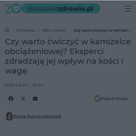
Ćwiczenia
ABC ćwiczeń
Czy warto ćwiczyć w kamizelce
obciążeniowej? Eksperci zdradzają jej wpływ na kości i wagę
Czy warto ćwiczyć w kamizelce
obciążeniowej? Eksperci
zdradzają jej wpływ na kości i
wagę
2025-08-21
16:03
Dodaj do Google
Paula Komendarczuk