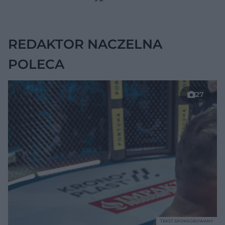
jelitach
wskazywać na
chorobę, która długo
nie daje objawów
REDAKTOR NACZELNA
POLECA
27
TEKST SPONSOROWANY