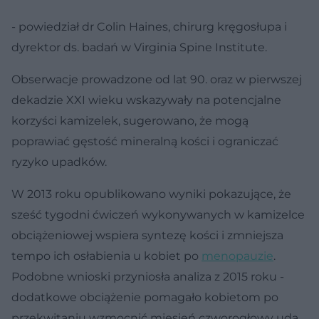
- powiedział dr Colin Haines, chirurg kręgosłupa i
dyrektor ds. badań w Virginia Spine Institute.
Obserwacje prowadzone od lat 90. oraz w pierwszej
dekadzie XXI wieku wskazywały na potencjalne
korzyści kamizelek, sugerowano, że mogą
poprawiać gęstość mineralną kości i ograniczać
ryzyko upadków.
W 2013 roku opublikowano wyniki pokazujące, że
sześć tygodni ćwiczeń wykonywanych w kamizelce
obciążeniowej wspiera syntezę kości i zmniejsza
tempo ich osłabienia u kobiet po
menopauzie
.
Podobne wnioski przyniosła analiza z 2015 roku -
dodatkowe obciążenie pomagało kobietom po
przekwitaniu wzmocnić mięsień czworogłowy uda