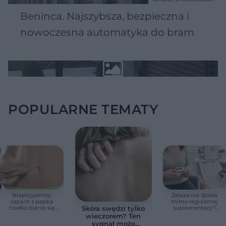
Beninca. Najszybsza, bezpieczna i
nowoczesna automatyka do bram
POPULARNE TEMATY
Nieprzyjemny
Żelazo nie działa
zapach z pępka
mimo regularnej
rzadko bierze się
suplementacji?
Skóra swędzi tylko
znikąd. Jeden objaw
Przyczyna może
wieczorem? Ten
zmienia wszystko
ukrywać się w
sygnał może