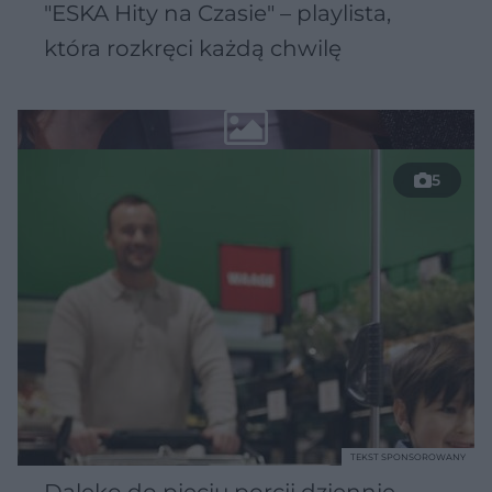
"ESKA Hity na Czasie" – playlista,
która rozkręci każdą chwilę
5
TEKST SPONSOROWANY
Daleko do pięciu porcji dziennie.