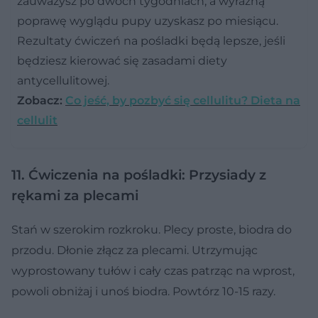
zauważysz po dwóch tygodniach, a wyraźną
poprawę wyglądu pupy uzyskasz po miesiącu.
Rezultaty ćwiczeń na pośladki będą lepsze, jeśli
będziesz kierować się zasadami diety
antycellulitowej.
Zobacz:
Co jeść, by pozbyć się cellulitu? Dieta na
cellulit
11. Ćwiczenia na pośladki: Przysiady z
rękami za plecami
Stań w szerokim rozkroku. Plecy proste, biodra do
przodu. Dłonie złącz za plecami. Utrzymując
wyprostowany tułów i cały czas patrząc na wprost,
powoli obniżaj i unoś biodra. Powtórz 10-15 razy.