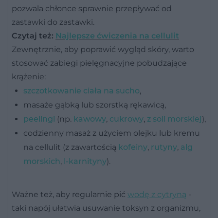
pozwala chłonce sprawnie przepływać od
zastawki do zastawki.
Czytaj też:
Najlepsze ćwiczenia na cellulit
Zewnętrznie, aby poprawić wygląd skóry, warto
stosować zabiegi pielęgnacyjne pobudzające
krążenie:
szczotkowanie ciała na sucho
,
masaże gąbką lub szorstką rękawicą,
peelingi
(np.
kawowy
,
cukrowy
,
z soli morskiej
),
codzienny masaż z użyciem olejku lub kremu
na cellulit (z zawartością
kofeiny
,
rutyny
,
alg
morskich
,
l-karnityny
).
Ważne też, aby regularnie pić
wodę z cytryną
-
taki napój ułatwia usuwanie toksyn z organizmu,