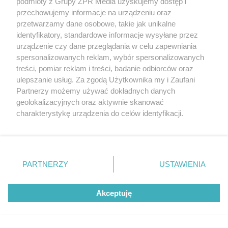
podmioty z Grupy ZPR Media uzyskujemy dostęp i
przechowujemy informacje na urządzeniu oraz
przetwarzamy dane osobowe, takie jak unikalne
identyfikatory, standardowe informacje wysyłane przez
urządzenie czy dane przeglądania w celu zapewniania
spersonalizowanych reklam, wybór spersonalizowanych
treści, pomiar reklam i treści, badanie odbiorców oraz
ulepszanie usług. Za zgodą Użytkownika my i Zaufani
Partnerzy możemy używać dokładnych danych
Patrycja Grzelska
- instruktorka fitness i trenerka
geolokalizacyjnych oraz aktywnie skanować
charakterystykę urządzenia do celów identyfikacji.
personalna. Od kilku lat pracuje na siłowni i
Ponieważ cenimy Twoją prywatność, prosimy o zgodę na
prowadzi również prozdrowotne treningi dla kobiet
korzystanie z tych technologii poprzez kliknięcie
po ciąży.
„Akceptuję”. Zgoda jest dobrowolna i zawsze możesz ją
zmienić/wycofać klikając przycisk ustawień prywatności
PARTNERZY
USTAWIENIA
miesięcznik "Zdrowie"
znajdujący się w lewym dolnym rogu strony
. Niektóre
rodzaje przetwarzania danych nie wymagają zgody
Akceptuję
użytkownika, ale masz prawo sprzeciwić się takiemu
przetwarzaniu. Preferencje będą miały zastosowanie tylko
na tej witrynie.