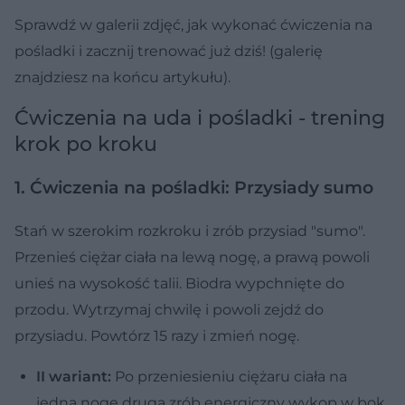
Sprawdź w galerii zdjęć, jak wykonać ćwiczenia na
pośladki i zacznij trenować już dziś! (galerię
znajdziesz na końcu artykułu).
Ćwiczenia na uda i pośladki - trening
krok po kroku
1. Ćwiczenia na pośladki: Przysiady sumo
Stań w szerokim rozkroku i zrób przysiad "sumo".
Przenieś ciężar ciała na lewą nogę, a prawą powoli
unieś na wysokość talii. Biodra wypchnięte do
przodu. Wytrzymaj chwilę i powoli zejdź do
przysiadu. Powtórz 15 razy i zmień nogę.
II wariant:
Po przeniesieniu ciężaru ciała na
jedną nogę drugą zrób energiczny wykop w bok.