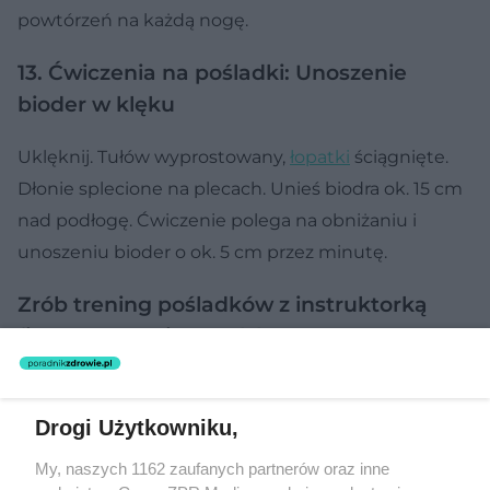
powtórzeń na każdą nogę.
13. Ćwiczenia na pośladki: Unoszenie
bioder w klęku
Uklęknij. Tułów wyprostowany,
łopatki
ściągnięte.
Dłonie splecione na plecach. Unieś biodra ok. 15 cm
nad podłogę. Ćwiczenie polega na obniżaniu i
unoszeniu bioder o ok. 5 cm przez minutę.
Zrób trening pośladków z instruktorką
fitness Patrycją Grzelską!
Drogi Użytkowniku,
My, naszych 1162 zaufanych partnerów oraz inne