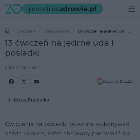
Ćwiczenia
Uda i pośladki
13 ćwiczeń na jędrne uda i
pośladki
13 ćwiczeń na jędrne uda i
pośladki
2021-11-09
12:11
Dodaj do Google
Maria Puchałka
Ćwiczenia na pośladki powinna wykonywać
każda kobieta, która chciałaby pochwalić się