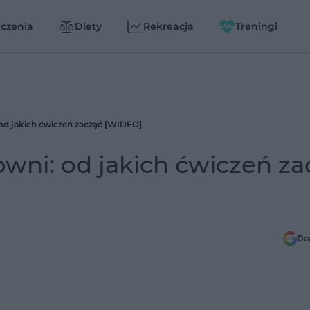
czenia
Diety
Rekreacja
Treningi
: od jakich ćwiczeń zacząć [WIDEO]
owni: od jakich ćwiczeń za
Do