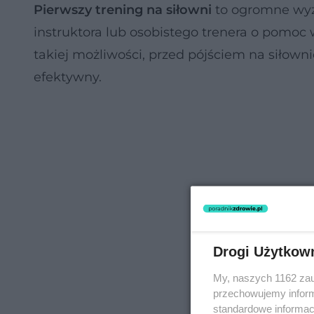
Pierwszy trening na siłowni
to ogromne wyzw
instruktora lub osobistego trenera o pomoc
takiej możliwości, przed pójściem na siłowni
efektywny.
Drogi Użytkow
My, naszych 1162 zau
przechowujemy informa
standardowe informac