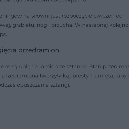
ningów na siłowni jest rozpoczęcie ćwiczeń od
iowej, grzbietu, nóg i brzucha. W następnej kolejno
ps.
gięcia przedramion
s są ugięcia ramion ze sztangą. Stań przed mas
i przedramiona tworzyły kąt prosty. Pamiętaj, aby 
dczas opuszczania sztangi.