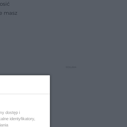
osić
ie masz
y dostęp i
lne identyfikatory,
iania