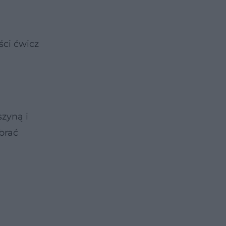
ści ćwicz
zyną i
brać