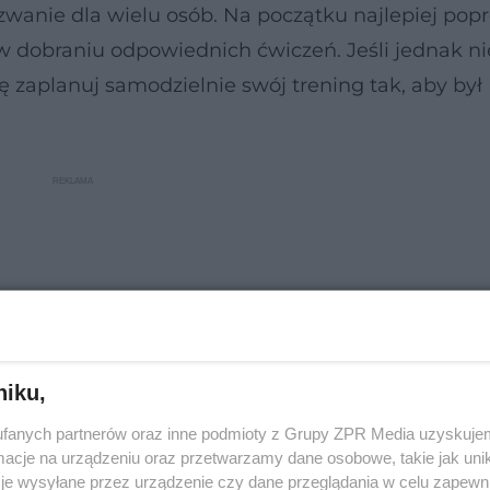
anie dla wielu osób. Na początku najlepiej popr
 w dobraniu odpowiednich ćwiczeń. Jeśli jednak n
ę zaplanuj samodzielnie swój trening tak, aby był
niku,
fanych partnerów oraz inne podmioty z Grupy ZPR Media uzyskujem
cje na urządzeniu oraz przetwarzamy dane osobowe, takie jak unika
je wysyłane przez urządzenie czy dane przeglądania w celu zapewn