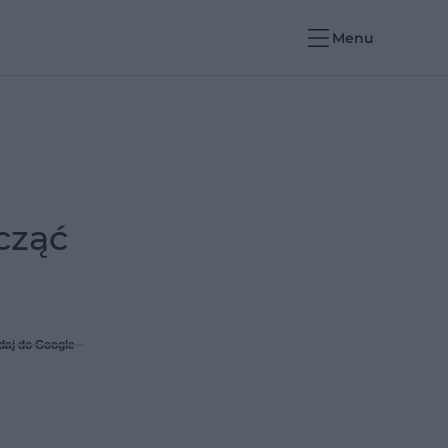
Menu
cząć
daj do Google