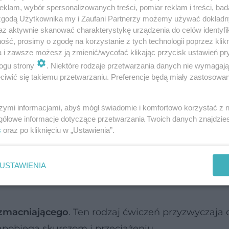
klam, wybór spersonalizowanych treści, pomiar reklam i treści, bad
 początkujących kobiet
 zgodą Użytkownika my i Zaufani Partnerzy możemy używać dokład
az aktywnie skanować charakterystykę urządzenia do celów identyfi
ść, prosimy o zgodę na korzystanie z tych technologii poprzez klikn
a i zawsze możesz ją zmienić/wycofać klikając przycisk ustawień pr
problemów, które powstrzymują cię przed c
ogu strony
. Niektóre rodzaje przetwarzania danych nie wymagaj
iwić się takiemu przetwarzaniu. Preferencje będą miały zastosowanie
roje na fitness
szymi informacjami, abyś mógł świadomie i komfortowo korzystać z
gółowe informacje dotyczące przetwarzania Twoich danych znajdzi
?
s
oraz po kliknięciu w „Ustawienia”.
cznie zrób 10-15-minutową
rozgrzewkę
. Jeśli siło
USTAWIENIA
epper
lub
wiosła
, możesz wybrać tę, która najbardz
zmacniającego
. Ten rodzaj ćwiczeń przyzwyczaja
pobiega skurczom i przeciążeniu.