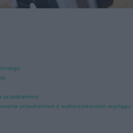
górnego
ie
ia przedramion
towanie przedramion z wykorzystaniem wyciągu