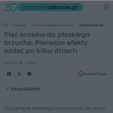
Treningi
Treningi ogólnorozwojowe
Pięć kroków do
płaskiego brzucha. Pierwsze efekty widać po kilku dniach
Pięć kroków do płaskiego
brzucha. Pierwsze efekty
widać po kilku dniach
2024-07-24
11:25
Dodaj do Google
Kinga Goldstein
Osiągnięcie płaskiego brzucha jest dla wielu