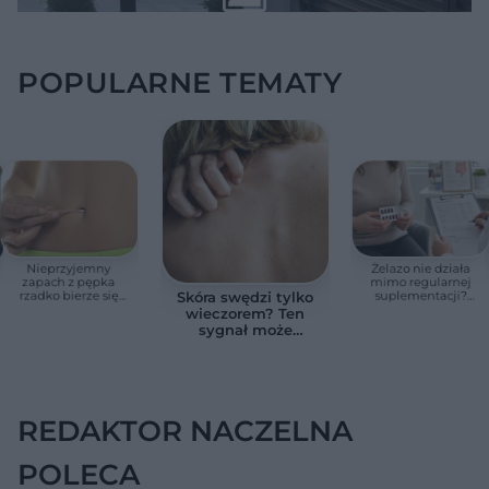
POPULARNE TEMATY
Nieprzyjemny
Żelazo nie działa
zapach z pępka
mimo regularnej
rzadko bierze się
suplementacji?
Skóra swędzi tylko
znikąd. Jeden objaw
Przyczyna może
wieczorem? Ten
zmienia wszystko
ukrywać się w
sygnał może
jelitach
wskazywać na
chorobę, która długo
nie daje objawów
REDAKTOR NACZELNA
POLECA