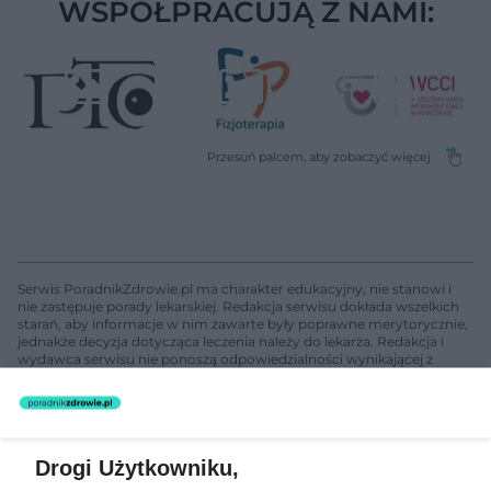
WSPÓŁPRACUJĄ Z NAMI:
Serwis PoradnikZdrowie.pl ma charakter edukacyjny, nie stanowi i
nie zastępuje porady lekarskiej. Redakcja serwisu dokłada wszelkich
starań, aby informacje w nim zawarte były poprawne merytorycznie,
jednakże decyzja dotycząca leczenia należy do lekarza. Redakcja i
wydawca serwisu nie ponoszą odpowiedzialności wynikającej z
zastosowania informacji zamieszczonych na stronach serwisu, który
nie prowadzi działalności leczniczej polegającej na udzielaniu
świadczeń zdrowotnych w rozumieniu art. 3 ust 1 ustawy o
działalności leczniczej.
Drogi Użytkowniku,