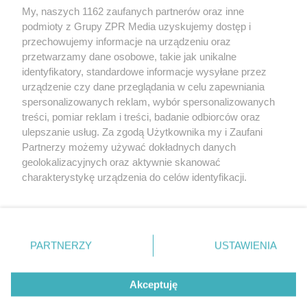
Żaden utwór zamieszczony w serwisie nie może być powielany i
My, naszych 1162 zaufanych partnerów oraz inne
rozpowszechniany lub dalej rozpowszechniany w jakikolwiek sposób
podmioty z Grupy ZPR Media uzyskujemy dostęp i
(w tym także elektroniczny lub mechaniczny) na jakimkolwiek polu
eksploatacji w jakiejkolwiek formie, włącznie z umieszczaniem w
przechowujemy informacje na urządzeniu oraz
Internecie bez pisemnej zgody właściciela praw. Jakiekolwiek użycie
przetwarzamy dane osobowe, takie jak unikalne
lub wykorzystanie utworów w całości lub w części z naruszeniem
identyfikatory, standardowe informacje wysyłane przez
prawa, tzn. bez właściwej zgody, jest zabronione pod groźbą kary i
może być ścigane prawnie.
urządzenie czy dane przeglądania w celu zapewniania
spersonalizowanych reklam, wybór spersonalizowanych
treści, pomiar reklam i treści, badanie odbiorców oraz
ulepszanie usług. Za zgodą Użytkownika my i Zaufani
Partnerzy możemy używać dokładnych danych
geolokalizacyjnych oraz aktywnie skanować
charakterystykę urządzenia do celów identyfikacji.
O nas
Ponieważ cenimy Twoją prywatność, prosimy o zgodę na
korzystanie z tych technologii poprzez kliknięcie
Informacje prawne
„Akceptuję”. Zgoda jest dobrowolna i zawsze możesz ją
zmienić/wycofać klikając przycisk ustawień prywatności
Nasze serwisy
PARTNERZY
USTAWIENIA
znajdujący się w lewym dolnym rogu strony
. Niektóre
© 2026 Grupa ZPR Media
rodzaje przetwarzania danych nie wymagają zgody
Akceptuję
użytkownika, ale masz prawo sprzeciwić się takiemu
przetwarzaniu. Preferencje będą miały zastosowanie tylko