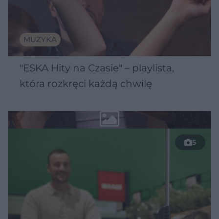
MUZYKA
"ESKA Hity na Czasie" – playlista,
która rozkręci każdą chwilę
5