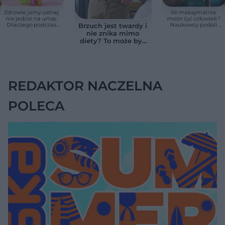
Zdrowie jamy ustnej
Ile maksymalnie
nie jedzie na urlop.
może żyć człowiek?
Dlaczego podczas
Naukowcy podali
Brzuch jest twardy i
wakacji nie warto
zaskakującą liczbę
nie znika mimo
zapominać o
diety? To może być
przestrzeniach
wodobrzusze, nie
międzyzębowych?
zwykłe wzdęcia
REDAKTOR NACZELNA
POLECA