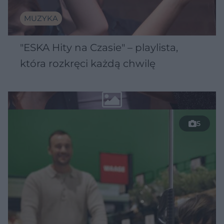
MUZYKA
"ESKA Hity na Czasie" – playlista,
która rozkręci każdą chwilę
5