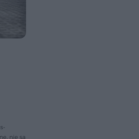
s-
ne, nie są