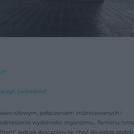
u?
 łączyć ćwiczenia?
iowo-siłowym, połączeniem zróżnicowanych i
odniesienie wydolności organizmu,. Terminu "cros
fitem" jednak dyscypliny te, choć do siebie podob