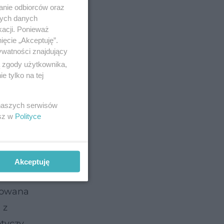
anie odbiorców oraz
nych danych
kacji. Ponieważ
ięcie „Akceptuję”.
ywatności znajdujący
ą zgody użytkownika,
 tylko na tej
 naszych serwisów
esz w
Polityce
Akceptuję
acowana
 z
otyczy