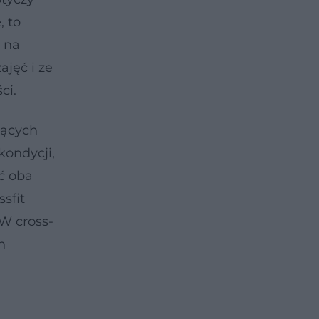
, to
ę na
ajęć i ze
ci.
jących
kondycji,
oć oba
sfit
W cross-
h