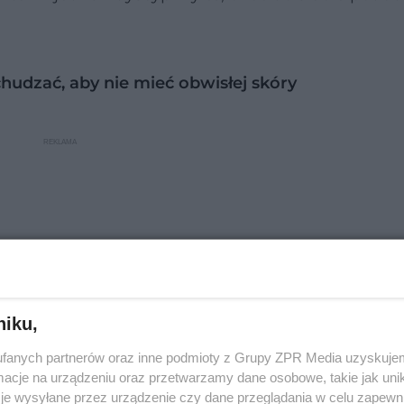
chudzać, aby nie mieć obwisłej skóry
niku,
fanych partnerów oraz inne podmioty z Grupy ZPR Media uzyskujem
cje na urządzeniu oraz przetwarzamy dane osobowe, takie jak unika
je wysyłane przez urządzenie czy dane przeglądania w celu zapewn