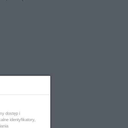
y dostęp i
lne identyfikatory,
iania