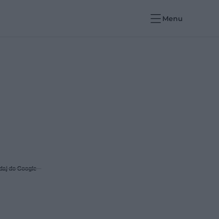
Menu
daj do Google