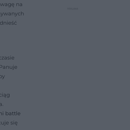
 uwagę na
onywanych
odnieść
czasie
 Panuje
by
ciąg
a.
mi battle
uje się