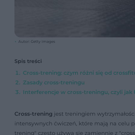
Autor: Getty Images
Spis treści
Cross-trening: czym różni się od crossfit
Zasady cross-treningu
Interferencje w cross-treningu, czyli jak
Cross-trening
jest treningiem wytrzymałośc
intensywnych ćwiczeń, które mają na celu p
trening" często używa się zamiennie z "cross