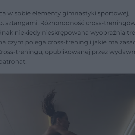
ca w sobie elementy gimnastyki sportowej,
 np. sztangami. Różnorodność cross-treningó
jednak niekiedy nieskrępowana wyobraźnia t
na czym polega cross-trening i jakie ma zasa
Cross-treningu, opublikowanej przez wydaw
patronat.