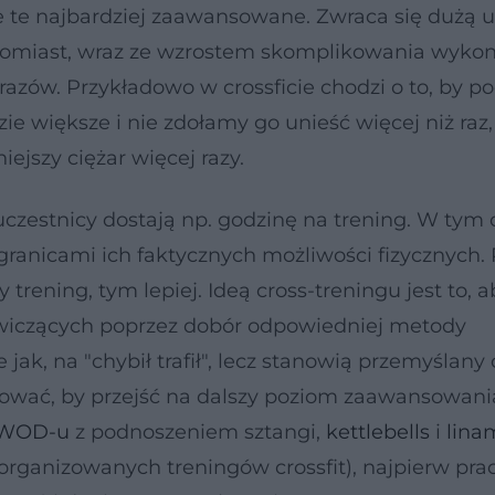
 te najbardziej zaawansowane. Zwraca się dużą
 natomiast, wraz ze wzrostem skomplikowania wyk
razów. Przykładowo w crossficie chodzi o to, by p
zie większe i nie zdołamy go unieść więcej niż raz,
jszy ciężar więcej razy.
czestnicy dostają np. godzinę na trening. W tym 
granicami ich faktycznych możliwości fizycznych.
 trening, tym lepiej. Ideą cross-treningu jest to, a
wiczących poprzez dobór odpowiedniej metody
jak, na "chybił trafił", lecz stanowią przemyślany 
ować, by przejść na dalszy poziom zaawansowani
WOD-u
z podnoszeniem sztangi,
kettlebells
i
lina
organizowanych treningów crossfit), najpierw prac