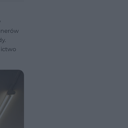
w
renerów
dy.
nictwo