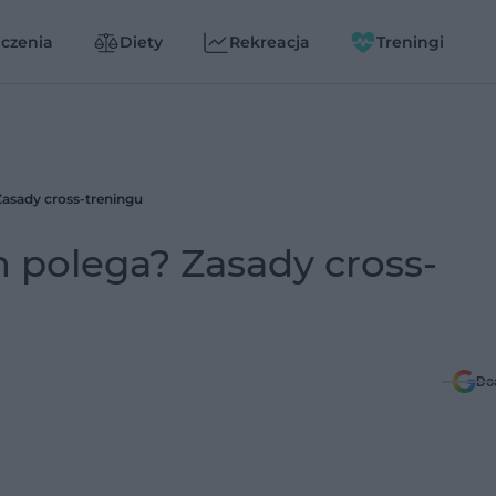
czenia
Diety
Rekreacja
Treningi
Zasady cross-treningu
m polega? Zasady cross-
Do