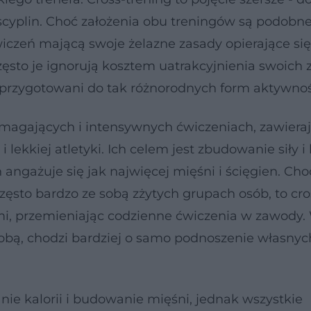
scyplin. Choć założenia obu treningów są podobne
wiczeń mającą swoje żelazne zasady opierające si
 często je ignorują kosztem uatrakcyjnienia swoich z
ą przygotowani do tak różnorodnych form aktywnoś
a wymagających i intensywnych ćwiczeniach, zawiera
i lekkiej atletyki. Ich celem jest zbudowanie siły i 
 angażuje się jak najwięcej mięśni i ścięgien. Ch
ęsto bardzo ze sobą zżytych grupach osób, to cros
mi, przemieniając codzienne ćwiczenia w zawody. 
sobą, chodzi bardziej o samo podnoszenie własnyc
anie kalorii i budowanie mięśni, jednak wszystkie