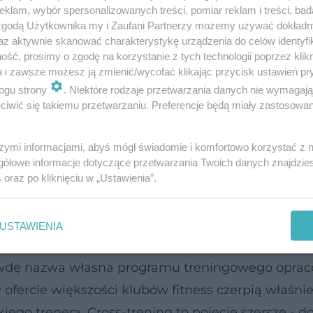
klam, wybór spersonalizowanych treści, pomiar reklam i treści, bad
ssfitu?
 zgodą Użytkownika my i Zaufani Partnerzy możemy używać dokład
az aktywnie skanować charakterystykę urządzenia do celów identyfi
naprawdę szczególny rodzaj cross-
ść, prosimy o zgodę na korzystanie z tych technologii poprzez klikn
a i zawsze możesz ją zmienić/wycofać klikając przycisk ustawień pr
 często pozbawiony właściwej
ogu strony
. Niektóre rodzaje przetwarzania danych nie wymagaj
iwić się takiemu przetwarzaniu. Preferencje będą miały zastosowanie
szymi informacjami, abyś mógł świadomie i komfortowo korzystać z
gółowe informacje dotyczące przetwarzania Twoich danych znajdzi
olega? Przykłady ćwiczeń z battle rope
s
oraz po kliknięciu w „Ustawienia”.
wymachów z kettlem
USTAWIENIA
aprawdę nazwa własna programu treningowego opr
fercie większości klubów fitness czerpią właśnie
go trenera. Cross-trening to pojęcie szersze - d