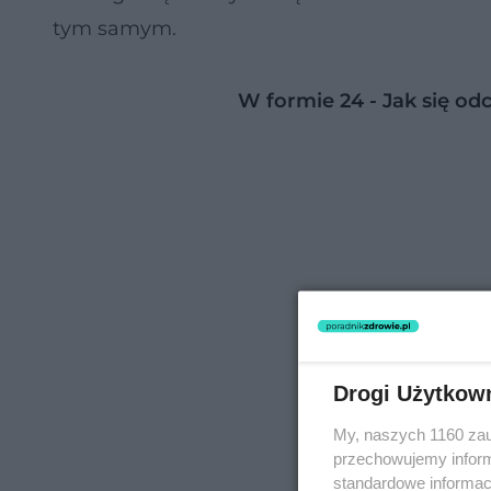
tym samym.
W formie 24 - Jak się od
Drogi Użytkow
My, naszych 1160 zau
przechowujemy informa
standardowe informac