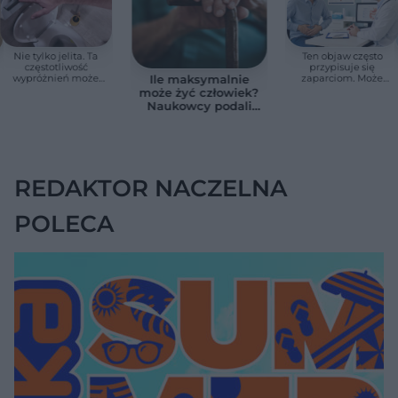
Nie tylko jelita. Ta
Ten objaw często
częstotliwość
przypisuje się
wypróżnień może
zaparciom. Może
Ile maksymalnie
mieć znaczenie dla
jednak wskazywać
może żyć człowiek?
całego organizmu
na chorobę jelita
Naukowcy podali
zaskakującą liczbę
REDAKTOR NACZELNA
POLECA