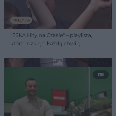
MUZYKA
"ESKA Hity na Czasie" – playlista,
która rozkręci każdą chwilę
5