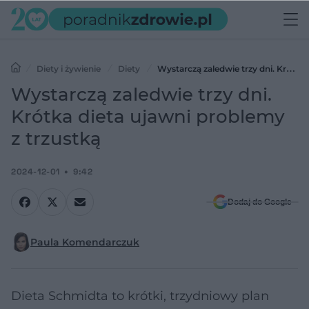
Diety i żywienie
Diety
Wystarczą zaledwie trzy dni. Krótka
dieta ujawni problemy z trzustką
Wystarczą zaledwie trzy dni.
Krótka dieta ujawni problemy
z trzustką
2024-12-01
9:42
Dodaj do Google
Paula Komendarczuk
Dieta Schmidta to krótki, trzydniowy plan