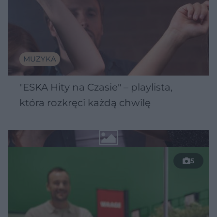
MUZYKA
"ESKA Hity na Czasie" – playlista,
która rozkręci każdą chwilę
5