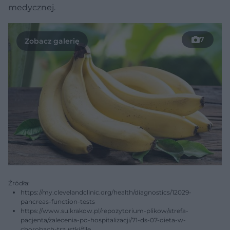
medycznej.
7
Źródła:
https://my.clevelandclinic.org/health/diagnostics/12029-
pancreas-function-tests
https://www.su.krakow.pl/repozytorium-plikow/strefa-
pacjenta/zalecenia-po-hospitalizacji/71-ds-07-dieta-w-
chorobach-trzustki/file