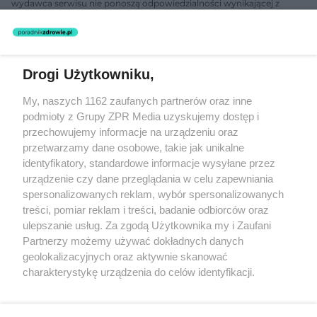
wydawca serwisu nie ponoszą odpowiedzialności wynikającej z
zastosowania informacji zamieszczonych na stronach serwisu, który
nie prowadzi działalności leczniczej polegającej na udzielaniu
świadczeń zdrowotnych w rozumieniu art. 3 ust 1 ustawy o
działalności leczniczej.
Drogi Użytkowniku,
Żaden utwór zamieszczony w serwisie nie może być powielany i
My, naszych 1162 zaufanych partnerów oraz inne
rozpowszechniany lub dalej rozpowszechniany w jakikolwiek sposób
podmioty z Grupy ZPR Media uzyskujemy dostęp i
(w tym także elektroniczny lub mechaniczny) na jakimkolwiek polu
eksploatacji w jakiejkolwiek formie, włącznie z umieszczaniem w
przechowujemy informacje na urządzeniu oraz
Internecie bez pisemnej zgody właściciela praw. Jakiekolwiek użycie
przetwarzamy dane osobowe, takie jak unikalne
lub wykorzystanie utworów w całości lub w części z naruszeniem
identyfikatory, standardowe informacje wysyłane przez
prawa, tzn. bez właściwej zgody, jest zabronione pod groźbą kary i
może być ścigane prawnie.
urządzenie czy dane przeglądania w celu zapewniania
spersonalizowanych reklam, wybór spersonalizowanych
treści, pomiar reklam i treści, badanie odbiorców oraz
ulepszanie usług. Za zgodą Użytkownika my i Zaufani
Partnerzy możemy używać dokładnych danych
geolokalizacyjnych oraz aktywnie skanować
charakterystykę urządzenia do celów identyfikacji.
O nas
Ponieważ cenimy Twoją prywatność, prosimy o zgodę na
korzystanie z tych technologii poprzez kliknięcie
Informacje prawne