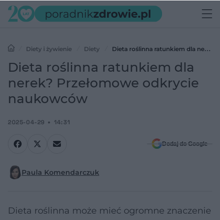
Diety i żywienie
Diety
Dieta roślinna ratunkiem dla nerek?
Przełomowe odkrycie naukowców
Dieta roślinna ratunkiem dla
nerek? Przełomowe odkrycie
naukowców
2025-04-29
14:31
Dodaj do Google
Paula Komendarczuk
Dieta roślinna może mieć ogromne znaczenie