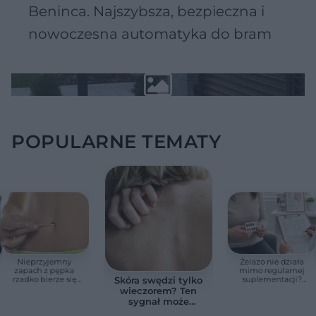
Beninca. Najszybsza, bezpieczna i
nowoczesna automatyka do bram
POPULARNE TEMATY
Nieprzyjemny
Żelazo nie działa
zapach z pępka
mimo regularnej
rzadko bierze się
suplementacji?
Skóra swędzi tylko
znikąd. Jeden objaw
Przyczyna może
wieczorem? Ten
zmienia wszystko
ukrywać się w
sygnał może
jelitach
wskazywać na