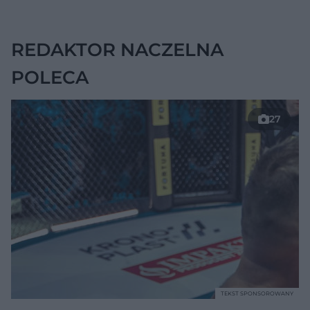
chorobę, która długo
nie daje objawów
REDAKTOR NACZELNA
POLECA
27
TEKST SPONSOROWANY