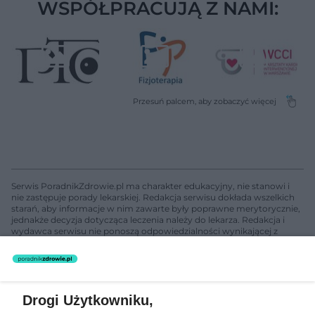
WSPÓŁPRACUJĄ Z NAMI:
Serwis PoradnikZdrowie.pl ma charakter edukacyjny, nie stanowi i
nie zastępuje porady lekarskiej. Redakcja serwisu dokłada wszelkich
starań, aby informacje w nim zawarte były poprawne merytorycznie,
jednakże decyzja dotycząca leczenia należy do lekarza. Redakcja i
wydawca serwisu nie ponoszą odpowiedzialności wynikającej z
zastosowania informacji zamieszczonych na stronach serwisu, który
nie prowadzi działalności leczniczej polegającej na udzielaniu
świadczeń zdrowotnych w rozumieniu art. 3 ust 1 ustawy o
działalności leczniczej.
Drogi Użytkowniku,