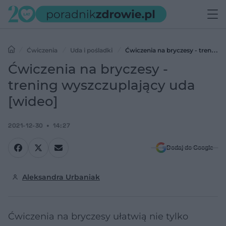
Ćwiczenia
Uda i pośladki
Ćwiczenia na bryczesy - trening
wyszczuplający uda [wideo]
Ćwiczenia na bryczesy -
trening wyszczuplający uda
[wideo]
2021-12-30
14:27
Dodaj do Google
Aleksandra Urbaniak
Ćwiczenia na bryczesy ułatwią nie tylko