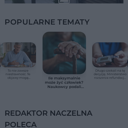
POPULARNE TEMATY
To nie zawsze
Długo czekali na tę
niestrawność. Te
decyzję. Ministerstwo
objawy mogą
rozszerza refundację
Ile maksymalnie
wskazywać na raka
pomp insulinowych
może żyć człowiek?
trzustki
Naukowcy podali
zaskakującą liczbę
REDAKTOR NACZELNA
POLECA