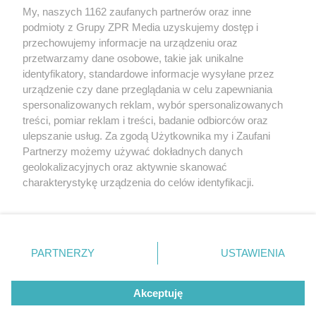
Żaden utwór zamieszczony w serwisie nie może być powielany i
My, naszych 1162 zaufanych partnerów oraz inne
rozpowszechniany lub dalej rozpowszechniany w jakikolwiek sposób
podmioty z Grupy ZPR Media uzyskujemy dostęp i
(w tym także elektroniczny lub mechaniczny) na jakimkolwiek polu
eksploatacji w jakiejkolwiek formie, włącznie z umieszczaniem w
przechowujemy informacje na urządzeniu oraz
Internecie bez pisemnej zgody właściciela praw. Jakiekolwiek użycie
przetwarzamy dane osobowe, takie jak unikalne
lub wykorzystanie utworów w całości lub w części z naruszeniem
identyfikatory, standardowe informacje wysyłane przez
prawa, tzn. bez właściwej zgody, jest zabronione pod groźbą kary i
może być ścigane prawnie.
urządzenie czy dane przeglądania w celu zapewniania
spersonalizowanych reklam, wybór spersonalizowanych
treści, pomiar reklam i treści, badanie odbiorców oraz
ulepszanie usług. Za zgodą Użytkownika my i Zaufani
Partnerzy możemy używać dokładnych danych
geolokalizacyjnych oraz aktywnie skanować
charakterystykę urządzenia do celów identyfikacji.
O nas
Ponieważ cenimy Twoją prywatność, prosimy o zgodę na
korzystanie z tych technologii poprzez kliknięcie
Informacje prawne
„Akceptuję”. Zgoda jest dobrowolna i zawsze możesz ją
zmienić/wycofać klikając przycisk ustawień prywatności
Nasze serwisy
PARTNERZY
USTAWIENIA
znajdujący się w lewym dolnym rogu strony
. Niektóre
© 2026 Grupa ZPR Media
rodzaje przetwarzania danych nie wymagają zgody
Akceptuję
użytkownika, ale masz prawo sprzeciwić się takiemu
przetwarzaniu. Preferencje będą miały zastosowanie tylko