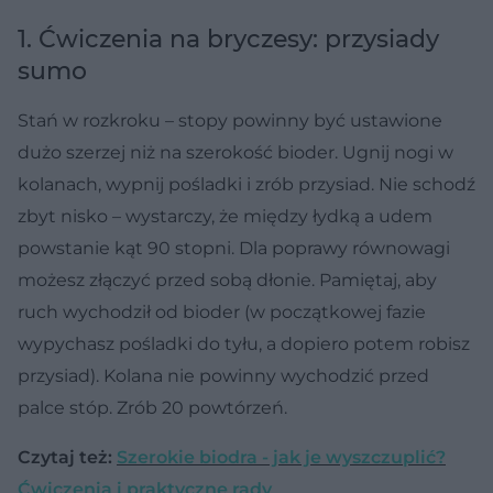
1. Ćwiczenia na bryczesy: przysiady
sumo
Stań w rozkroku – stopy powinny być ustawione
dużo szerzej niż na szerokość bioder. Ugnij nogi w
kolanach, wypnij pośladki i zrób przysiad. Nie schodź
zbyt nisko – wystarczy, że między łydką a udem
powstanie kąt 90 stopni. Dla poprawy równowagi
możesz złączyć przed sobą dłonie. Pamiętaj, aby
ruch wychodził od bioder (w początkowej fazie
wypychasz pośladki do tyłu, a dopiero potem robisz
przysiad). Kolana nie powinny wychodzić przed
palce stóp. Zrób 20 powtórzeń.
Czytaj też:
Szerokie biodra - jak je wyszczuplić?
Ćwiczenia i praktyczne rady