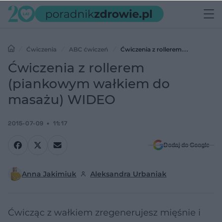
Ćwiczenia
ABC ćwiczeń
Ćwiczenia z rollerem
(piankowym wałkiem do masażu) WIDEO
Ćwiczenia z rollerem
(piankowym wałkiem do
masażu) WIDEO
2015-07-09
11:17
Dodaj do Google
Anna Jakimiuk
Aleksandra Urbaniak
Ćwicząc z wałkiem zregenerujesz mięśnie i