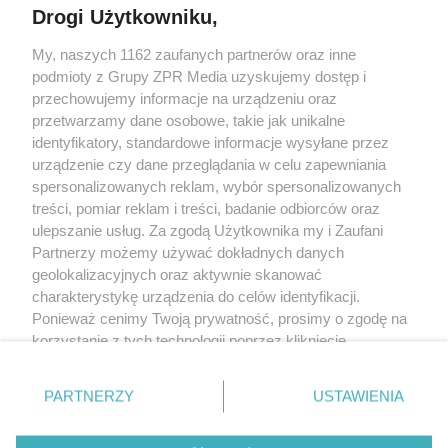
Drogi Użytkowniku,
Żaden utwór zamieszczony w serwisie nie może być powielany i
My, naszych 1162 zaufanych partnerów oraz inne
rozpowszechniany lub dalej rozpowszechniany w jakikolwiek sposób
(w tym także elektroniczny lub mechaniczny) na jakimkolwiek polu
podmioty z Grupy ZPR Media uzyskujemy dostęp i
eksploatacji w jakiejkolwiek formie, włącznie z umieszczaniem w
przechowujemy informacje na urządzeniu oraz
Internecie bez pisemnej zgody właściciela praw. Jakiekolwiek użycie
przetwarzamy dane osobowe, takie jak unikalne
lub wykorzystanie utworów w całości lub w części z naruszeniem
prawa, tzn. bez właściwej zgody, jest zabronione pod groźbą kary i
identyfikatory, standardowe informacje wysyłane przez
może być ścigane prawnie.
urządzenie czy dane przeglądania w celu zapewniania
spersonalizowanych reklam, wybór spersonalizowanych
treści, pomiar reklam i treści, badanie odbiorców oraz
ulepszanie usług. Za zgodą Użytkownika my i Zaufani
Partnerzy możemy używać dokładnych danych
geolokalizacyjnych oraz aktywnie skanować
charakterystykę urządzenia do celów identyfikacji.
O nas
Ponieważ cenimy Twoją prywatność, prosimy o zgodę na
korzystanie z tych technologii poprzez kliknięcie
Informacje prawne
„Akceptuję”. Zgoda jest dobrowolna i zawsze możesz ją
Nasze serwisy
zmienić/wycofać klikając przycisk ustawień prywatności
PARTNERZY
USTAWIENIA
znajdujący się w lewym dolnym rogu strony
. Niektóre
© 2026 Grupa ZPR Media
rodzaje przetwarzania danych nie wymagają zgody