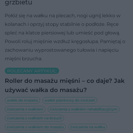
grzbietu
Połóż się na wałku na plecach, nogi ugnij lekko w
kolanach i oprzyj stopy stabilnie o podłoże. Ręce
spleć na klatce piersiowej lub umieść pod głową.
Powoli roluj mięśnie wzdłuż kręgosłupa. Pamiętaj o
zachowaniu wyprostowanego tułowia i napięciu
mięśni brzucha.
POLECANY ARTYKUŁ:
Roller do masażu mięśni – co daje? Jak
używać wałka do masażu?
wałek do masażu
wałek piankowy do ćwiczeń
ćwiczenia z wałkiem
ćwiczenia z wałkiem rehabilitacyjnym
ćwiczenia z wałkiem na brzuch
ćwiczenia z wałkiem do masażu
ćwiczenia na wałku