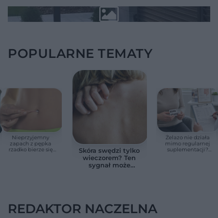
POPULARNE TEMATY
Nieprzyjemny
Żelazo nie działa
zapach z pępka
mimo regularnej
rzadko bierze się
suplementacji?
Skóra swędzi tylko
znikąd. Jeden objaw
Przyczyna może
wieczorem? Ten
zmienia wszystko
ukrywać się w
sygnał może
jelitach
wskazywać na
chorobę, która długo
nie daje objawów
REDAKTOR NACZELNA