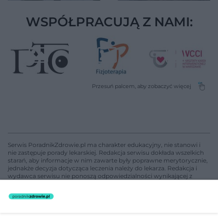
WSPÓŁPRACUJĄ Z NAMI:
Serwis PoradnikZdrowie.pl ma charakter edukacyjny, nie stanowi i
nie zastępuje porady lekarskiej. Redakcja serwisu dokłada wszelkich
starań, aby informacje w nim zawarte były poprawne merytorycznie,
jednakże decyzja dotycząca leczenia należy do lekarza. Redakcja i
wydawca serwisu nie ponoszą odpowiedzialności wynikającej z
zastosowania informacji zamieszczonych na stronach serwisu, który
nie prowadzi działalności leczniczej polegającej na udzielaniu
świadczeń zdrowotnych w rozumieniu art. 3 ust 1 ustawy o
działalności leczniczej.