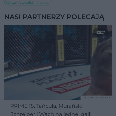
ćwiczenia z wałkiem na nogi
NASI PARTNERZY POLECAJĄ
27
TEKST SPONSOROWANY
PRIME 18: Tańcula, Murański,
Schreiber i Wach na jednej gali!