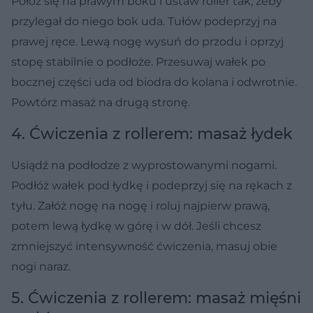
Połóż się na prawym boku i ustaw roller tak, żeby
przylegał do niego bok uda. Tułów podeprzyj na
prawej ręce. Lewą nogę wysuń do przodu i oprzyj
stopę stabilnie o podłoże. Przesuwaj wałek po
bocznej części uda od biodra do kolana i odwrotnie.
Powtórz masaż na drugą stronę.
4. Ćwiczenia z rollerem: masaż łydek
Usiądź na podłodze z wyprostowanymi nogami.
Podłóż wałek pod łydkę i podeprzyj się na rękach z
tyłu. Załóż nogę na nogę i roluj najpierw prawą,
potem lewą łydkę w górę i w dół. Jeśli chcesz
zmniejszyć intensywność ćwiczenia, masuj obie
nogi naraz.
5. Ćwiczenia z rollerem: masaż mięśni