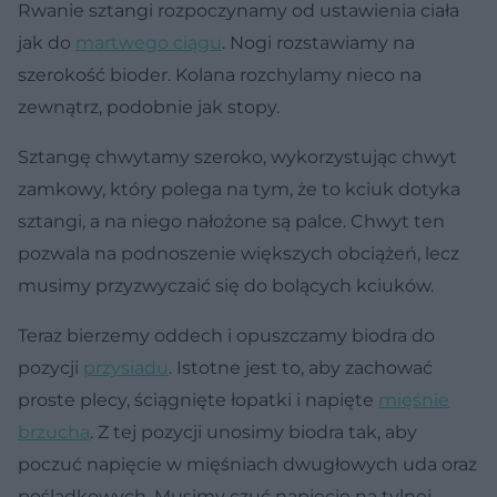
Rwanie sztangi rozpoczynamy od ustawienia ciała
jak do
martwego ciągu
. Nogi rozstawiamy na
szerokość bioder. Kolana rozchylamy nieco na
zewnątrz, podobnie jak stopy.
Sztangę chwytamy szeroko, wykorzystując chwyt
zamkowy, który polega na tym, że to kciuk dotyka
sztangi, a na niego nałożone są palce. Chwyt ten
pozwala na podnoszenie większych obciążeń, lecz
musimy przyzwyczaić się do bolących kciuków.
Teraz bierzemy oddech i opuszczamy biodra do
pozycji
przysiadu
. Istotne jest to, aby zachować
proste plecy, ściągnięte łopatki i napięte
mięśnie
brzucha
. Z tej pozycji unosimy biodra tak, aby
poczuć napięcie w mięśniach dwugłowych uda oraz
pośladkowych. Musimy czuć napięcie na tylnej