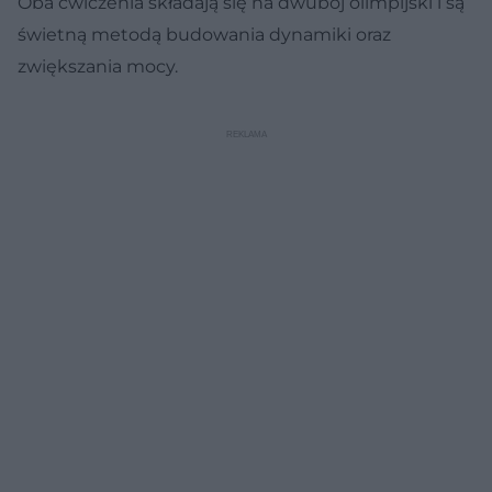
Oba ćwiczenia składają się na dwubój olimpijski i są
świetną metodą budowania dynamiki oraz
zwiększania mocy.