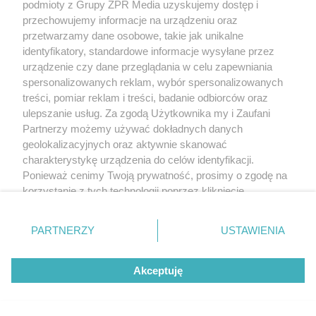
podmioty z Grupy ZPR Media uzyskujemy dostęp i
przechowujemy informacje na urządzeniu oraz
przetwarzamy dane osobowe, takie jak unikalne
identyfikatory, standardowe informacje wysyłane przez
urządzenie czy dane przeglądania w celu zapewniania
5
spersonalizowanych reklam, wybór spersonalizowanych
treści, pomiar reklam i treści, badanie odbiorców oraz
ulepszanie usług. Za zgodą Użytkownika my i Zaufani
Partnerzy możemy używać dokładnych danych
geolokalizacyjnych oraz aktywnie skanować
charakterystykę urządzenia do celów identyfikacji.
Ponieważ cenimy Twoją prywatność, prosimy o zgodę na
korzystanie z tych technologii poprzez kliknięcie
„Akceptuję”. Zgoda jest dobrowolna i zawsze możesz ją
zmienić/wycofać klikając przycisk ustawień prywatności
PARTNERZY
USTAWIENIA
znajdujący się w lewym dolnym rogu strony
. Niektóre
TEKST SPONSOROWANY
rodzaje przetwarzania danych nie wymagają zgody
Daleko do pięciu porcji dziennie.
Akceptuję
użytkownika, ale masz prawo sprzeciwić się takiemu
przetwarzaniu. Preferencje będą miały zastosowanie tylko
Badanie pokazuje, jak Polacy
na tej witrynie.