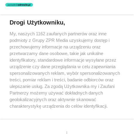
nie prowadzi działalności leczniczej polegającej na udzielaniu
świadczeń zdrowotnych w rozumieniu art. 3 ust 1 ustawy o
działalności leczniczej.
Drogi Użytkowniku,
Żaden utwór zamieszczony w serwisie nie może być powielany i
My, naszych 1162 zaufanych partnerów oraz inne
rozpowszechniany lub dalej rozpowszechniany w jakikolwiek sposób
podmioty z Grupy ZPR Media uzyskujemy dostęp i
(w tym także elektroniczny lub mechaniczny) na jakimkolwiek polu
eksploatacji w jakiejkolwiek formie, włącznie z umieszczaniem w
przechowujemy informacje na urządzeniu oraz
Internecie bez pisemnej zgody właściciela praw. Jakiekolwiek użycie
przetwarzamy dane osobowe, takie jak unikalne
lub wykorzystanie utworów w całości lub w części z naruszeniem
identyfikatory, standardowe informacje wysyłane przez
prawa, tzn. bez właściwej zgody, jest zabronione pod groźbą kary i
może być ścigane prawnie.
urządzenie czy dane przeglądania w celu zapewniania
spersonalizowanych reklam, wybór spersonalizowanych
treści, pomiar reklam i treści, badanie odbiorców oraz
ulepszanie usług. Za zgodą Użytkownika my i Zaufani
Partnerzy możemy używać dokładnych danych
geolokalizacyjnych oraz aktywnie skanować
charakterystykę urządzenia do celów identyfikacji.
O nas
Ponieważ cenimy Twoją prywatność, prosimy o zgodę na
korzystanie z tych technologii poprzez kliknięcie
Informacje prawne
„Akceptuję”. Zgoda jest dobrowolna i zawsze możesz ją
zmienić/wycofać klikając przycisk ustawień prywatności
Nasze serwisy