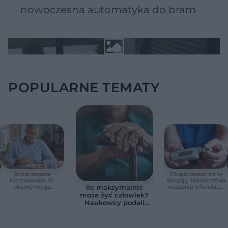
nowoczesna automatyka do bram
POPULARNE TEMATY
To nie zawsze
Długo czekali na tę
niestrawność. Te
decyzję. Ministerstwo
objawy mogą
rozszerza refundację
Ile maksymalnie
wskazywać na raka
pomp insulinowych
może żyć człowiek?
trzustki
Naukowcy podali
zaskakującą liczbę