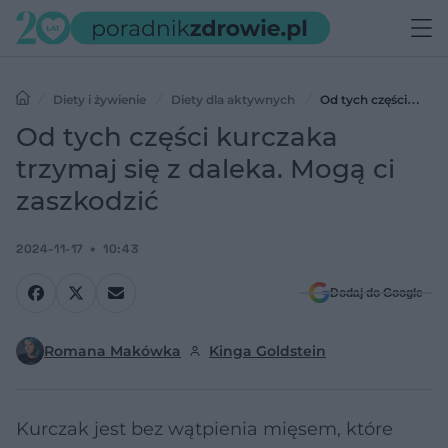
Diety i żywienie
Diety dla aktywnych
Od tych części
kurczaka trzymaj się z daleka. Mogą ci zaszkodzić
Od tych części kurczaka
trzymaj się z daleka. Mogą ci
zaszkodzić
2024-11-17
10:43
Dodaj do Google
Romana Makówka
Kinga Goldstein
Kurczak jest bez wątpienia mięsem, które