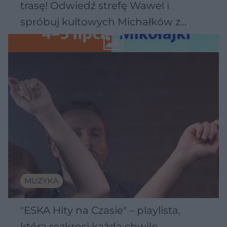
trasę! Odwiedź strefę Wawel i
spróbuj kultowych Michałków z
Wawelu
MUZYKA
"ESKA Hity na Czasie" – playlista,
która rozkręci każdą chwilę