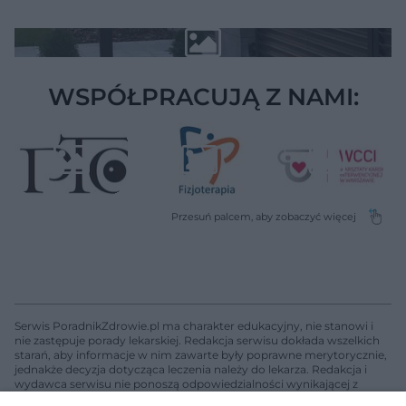
WSPÓŁPRACUJĄ Z NAMI:
Serwis PoradnikZdrowie.pl ma charakter edukacyjny, nie stanowi i
nie zastępuje porady lekarskiej. Redakcja serwisu dokłada wszelkich
starań, aby informacje w nim zawarte były poprawne merytorycznie,
jednakże decyzja dotycząca leczenia należy do lekarza. Redakcja i
wydawca serwisu nie ponoszą odpowiedzialności wynikającej z
zastosowania informacji zamieszczonych na stronach serwisu, który