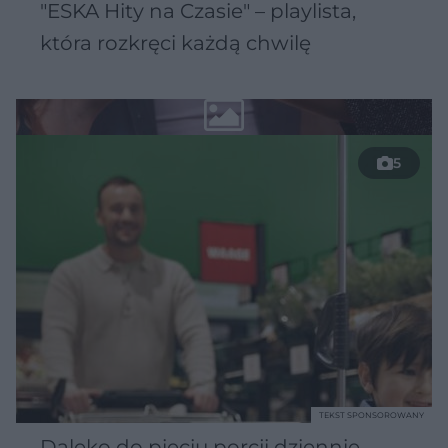
"ESKA Hity na Czasie" – playlista,
która rozkręci każdą chwilę
5
TEKST SPONSOROWANY
Daleko do pięciu porcji dziennie.