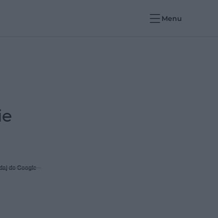
Menu
ie
daj do Google