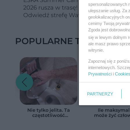
spersonalizowanych re
2026 rusza w trasę!
playli
ulepszanie usług. Za
Odwiedź strefę Wawel i
każdą
geolokalizacyjnych or
spróbuj kultowych
cenimy Twoją prywatno
Michałków z Wawelu
Zgoda jest dobrowoln
się w lewym dolnym r
POPULARNE TEMATY
ale masz prawo sprzec
witrynie.
Zapoznaj się z poniż
internetowych. Szcze
Prywatności
i
Cookie
PARTNERZY
Nie tylko jelita. Ta
Ile maksymal
częstotliwość
może żyć czło
wypróżnień może
Naukowcy pod
mieć znaczenie dla
zaskakującą l