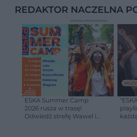
całego organizmu
REDAKTOR NACZELNA P
MATERIAŁ SPONSOROWANY
MUZY
ESKA Summer Camp
"ESKA
2026 rusza w trasę!
playli
Odwiedź strefę Wawel i
każdą
spróbuj kultowych
Michałków z Wawelu