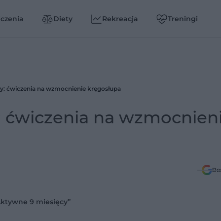
czenia
Diety
Rekreacja
Treningi
ży: ćwiczenia na wzmocnienie kręgosłupa
y: ćwiczenia na wzmocnien
Do
ktywne 9 miesięcy”