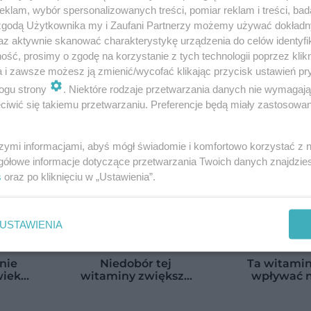
klam, wybór spersonalizowanych treści, pomiar reklam i treści, bad
sta, która rozkręci
dziennie. Badanie
 zgodą Użytkownika my i Zaufani Partnerzy możemy używać dokład
 chwilę
pokazuje, jak Polac
az aktywnie skanować charakterystykę urządzenia do celów identyfi
naprawdę jedzą
ść, prosimy o zgodę na korzystanie z tych technologii poprzez klikn
warzywa i owoce
a i zawsze możesz ją zmienić/wycofać klikając przycisk ustawień pr
ogu strony
. Niektóre rodzaje przetwarzania danych nie wymagaj
iwić się takiemu przetwarzaniu. Preferencje będą miały zastosowanie
szymi informacjami, abyś mógł świadomie i komfortowo korzystać z
gółowe informacje dotyczące przetwarzania Twoich danych znajdzi
s
oraz po kliknięciu w „Ustawienia”.
USTAWIENIA
nie
Niedobór tej
Ta witami
wiek?
witaminy zwiększa
wpływać n
ali
ryzyko pobytu w
pracy jelit.
iczbę
szpitalu. Badanie
odkryli no