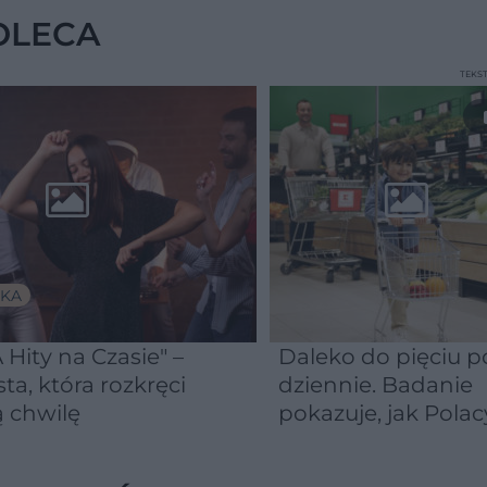
objęło 36 tys. osób
OLECA
TEKS
KA
 Hity na Czasie" –
Daleko do pięciu po
sta, która rozkręci
dziennie. Badanie
 chwilę
pokazuje, jak Polac
naprawdę jedzą
warzywa i owoce