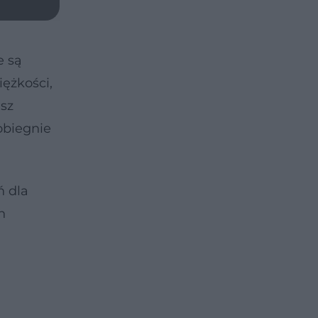
e są
ężkości,
isz
obiegnie
ń dla
h