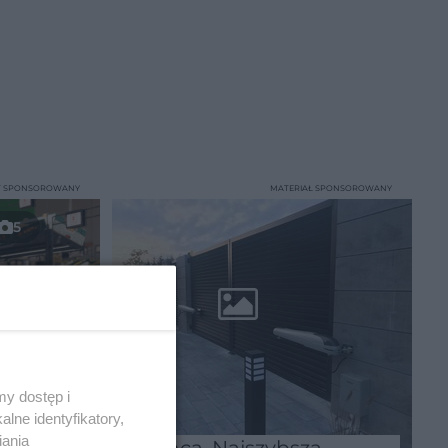
T SPONSOROWANY
MATERIAŁ SPONSOROWANY
5
y dostęp i
lne identyfikatory,
iania
rcji
Beninca. Najszybsza,