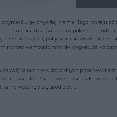
przynieść ulgę przyszłej mamie. Tego rodzaju ból
przez rosnące dziecko, zmiany położenia środka ci
, że rozluźniają się połączenia stawowe. Nie mus
tórym możesz wzmocnić mięśnie kręgosłupa, co zap
, że twój lekarz nie widzi żadnych przeciwwskaza
zebna duża piłka. Zanim wykonasz jakikolwiek ruc
nacka nie wysunęła się spod ciebie!