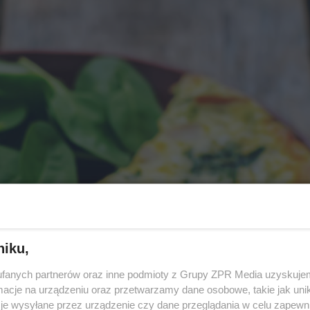
niku,
fanych partnerów oraz inne podmioty z Grupy ZPR Media uzyskujem
cje na urządzeniu oraz przetwarzamy dane osobowe, takie jak unika
je wysyłane przez urządzenie czy dane przeglądania w celu zapewn