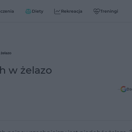
czenia
Diety
Rekreacja
Treningi
żelazo
h w żelazo
Do