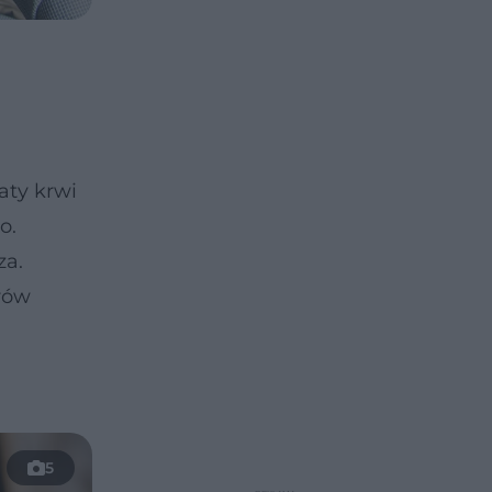
aty krwi
o.
za.
orów
5