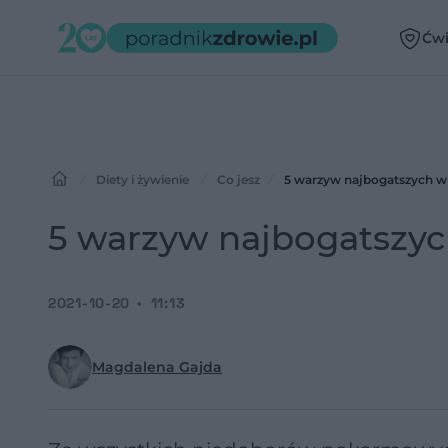
Ćwi
Diety i żywienie
Co jesz
5 warzyw najbogatszych w 
5 warzyw najbogatszyc
2021-10-20
11:13
Magdalena Gajda