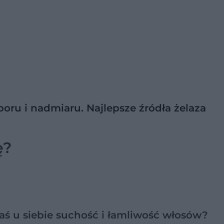
boru i nadmiaru. Najlepsze źródła żelaza
ę?
ś u siebie suchość i łamliwość włosów?