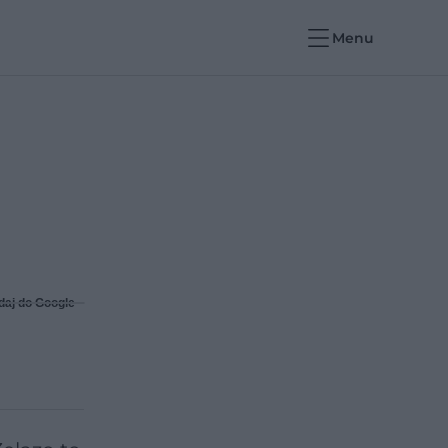
Menu
daj do Google