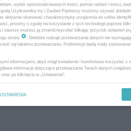
klam, wybór spersonalizowanych treści, pomiar reklam i treści, bad
 zgodą Użytkownika my i Zaufani Partnerzy możemy używać dokład
az aktywnie skanować charakterystykę urządzenia do celów identyfi
ść, prosimy o zgodę na korzystanie z tych technologii poprzez klikn
a i zawsze możesz ją zmienić/wycofać klikając przycisk ustawień pr
ogu strony
. Niektóre rodzaje przetwarzania danych nie wymagaj
iwić się takiemu przetwarzaniu. Preferencje będą miały zastosowanie
szymi informacjami, abyś mógł świadomie i komfortowo korzystać z
gółowe informacje dotyczące przetwarzania Twoich danych znajdzi
s
oraz po kliknięciu w „Ustawienia”.
USTAWIENIA