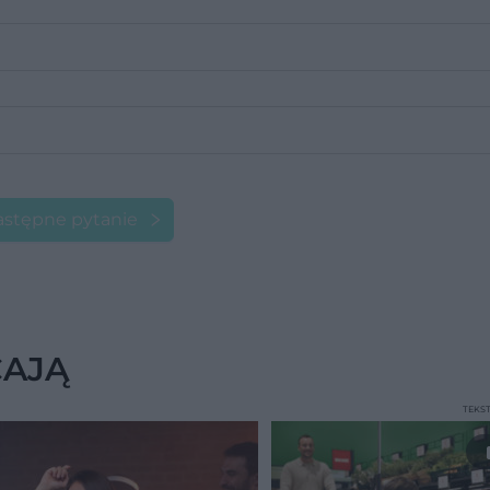
stępne pytanie
CAJĄ
TEKS