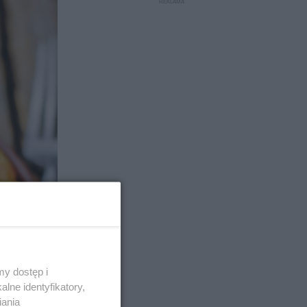
y dostęp i
lne identyfikatory,
iania