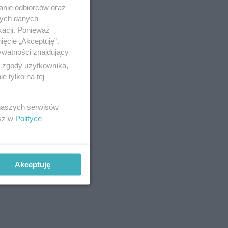
anie odbiorców oraz
nych danych
kacji. Ponieważ
ięcie „Akceptuję”.
ywatności znajdujący
ą zgody użytkownika,
 tylko na tej
 naszych serwisów
esz w
Polityce
Akceptuję