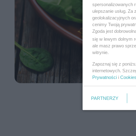
spersonalizowanych re
ulepszanie usług. Za
geolokalizacyjnych or
cenimy Twoją prywatno
Zgoda jest dobrowoln
się w lewym dolnym r
ale masz prawo sprzec
witrynie.
Zapoznaj się z poniż
internetowych. Szcze
Prywatności
i
Cookie
PARTNERZY