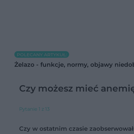
POLECANY ARTYKUŁ:
Żelazo - funkcje, normy, objawy niedo
Czy możesz mieć anemi
Pytanie 1 z 13
Czy w ostatnim czasie zaobserwowała