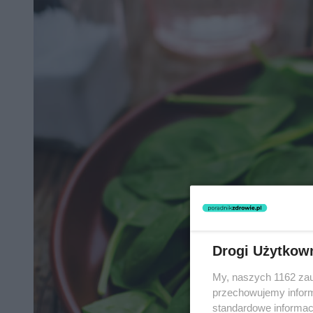
Drogi Użytkow
My, naszych 1162 zau
przechowujemy informa
standardowe informac