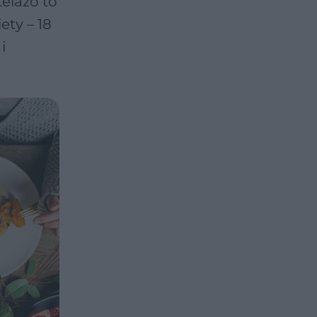
elazo to
ety – 18
i