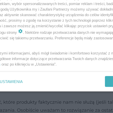
klam, wybór spersonalizowanych treści, pomiar reklam i treści, bad
 zgodą Użytkownika my i Zaufani Partnerzy możemy używać dokład
az aktywnie skanować charakterystykę urządzenia do celów identyfi
ść, prosimy o zgodę na korzystanie z tych technologii poprzez klikn
a i zawsze możesz ją zmienić/wycofać klikając przycisk ustawień pr
ogu strony
. Niektóre rodzaje przetwarzania danych nie wymagaj
iwić się takiemu przetwarzaniu. Preferencje będą miały zastosowanie
w ciężkich przypadkach, gdy proces autoimmunologi
szymi informacjami, abyś mógł świadomie i komfortowo korzystać z
 nasilają go alergie i nietolerancje pokarmowe. U c
gółowe informacje dotyczące przetwarzania Twoich danych znajdzi
nosi dobre rezultaty przy nasilonych objawach i w
s
oraz po kliknięciu w „Ustawienia”.
eta na całe życie – po wyciszeniu procesu
ycję i szczelność jelit ponownie stopniowo wpr
USTAWIENIA
óre produkty faktycznie nam nie służą (jeśli taki
wskazania. Osobiście uważam to rozwiązanie za osta