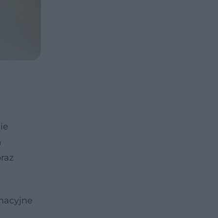
ie
a
oraz
inacyjne