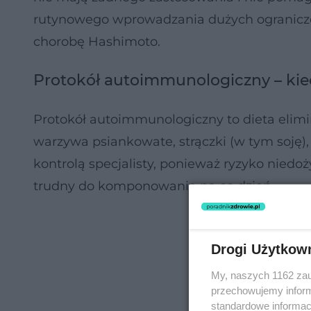
rutynowego wprowadzania dużych ogranicze
chorobę Hashimoto.
Protokół autoimmunologiczny – kie
Protokół autoimmunologiczny to dieta elimi
warzywa psiankowate, strączki (w tym soję),
kontrolą specjalisty, ponieważ ryzyko niedo
trudny do komponowania na co dzień.
Drogi Użytkow
My, naszych 1162 zau
przechowujemy informa
standardowe informac