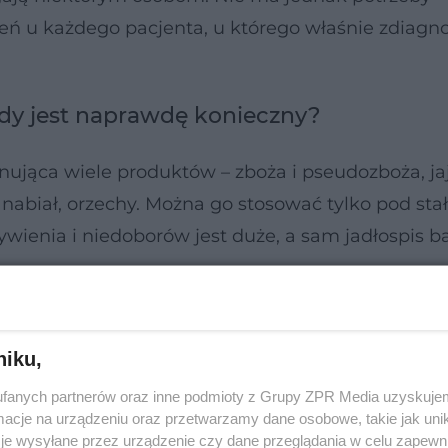
ń u każdego pacjenta, u którego właśnie zdiag
dy jest naprawdę konieczny?
nująca wiele produktów – zboża i pseudozboża, jaj
 nabiał, orzechy. Można go stosować tylko pod sta
żywienia i niedoborów jest duże, a sam jadłospis b
niku,
fanych partnerów oraz inne podmioty z Grupy ZPR Media uzyskujem
cje na urządzeniu oraz przetwarzamy dane osobowe, takie jak unika
je wysyłane przez urządzenie czy dane przeglądania w celu zapewn