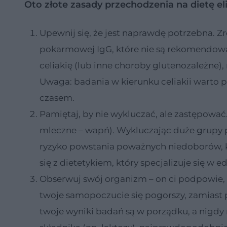
Oto złote zasady przechodzenia na dietę e
Upewnij się, że jest naprawdę potrzebna. Zró
pokarmowej IgG, które nie są rekomendowa
celiakię (lub inne choroby glutenozależne),
Uwaga: badania w kierunku celiakii warto p
czasem.
Pamiętaj, by nie wykluczać, ale zastępowa
mleczne – wapń). Wykluczając duże grupy 
ryzyko powstania poważnych niedoborów, kt
się z dietetykiem, który specjalizuje się 
Obserwuj swój organizm – on ci podpowie, c
twoje samopoczucie się pogorszy, zamiast po
twoje wyniki badań są w porządku, a nigdy 