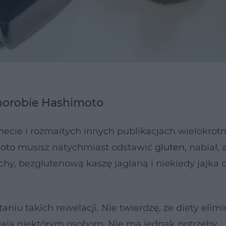
horobie Hashimoto
necie i rozmaitych innych publikacjach wielokrotn
oto
musisz natychmiast odstawić
gluten
, nabiał, 
echy, bezglutenową kaszę jaglaną i niekiedy jajka 
aniu takich rewelacji. Nie twierdzę, że diety elim
gają niektórym osobom. Nie ma jednak potrzeby