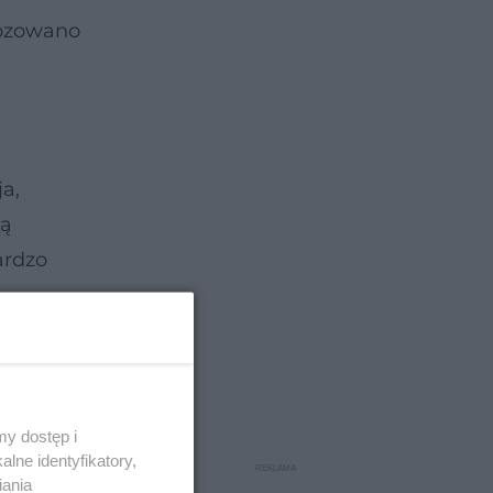
nozowano
a,
łą
ardzo
y dostęp i
lne identyfikatory,
iania