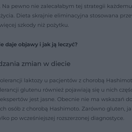
Na pewno nie zalecałabym tej strategii każdemu
ę życia. Dieta skrajnie eliminacyjna stosowana prz
ięcej szkody niż pożytku.
 daje objawy i jak ją leczyć?
zania zmian w diecie
tolerancji laktozy u pacjentów z chorobą Hashimo
lerancji glutenu również pojawiają się u nich częśc
 ekspertów jest jasne. Obecnie nie ma wskazań d
ch osób z chorobą Hashimoto. Zarówno gluten, jak
ylko po wcześniejszej rozszerzonej diagnostyce.