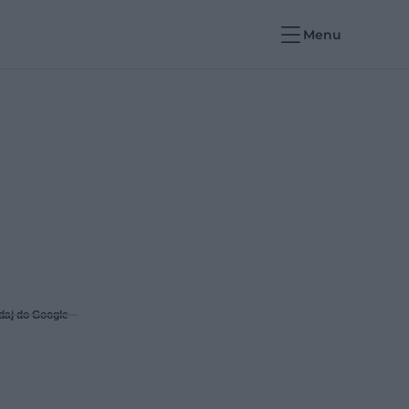
Menu
daj do Google