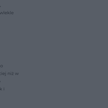
,
ewlekle
to
iej niż w
o
 i