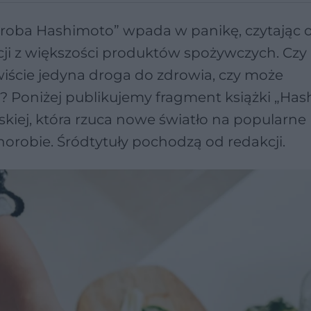
oroba Hashimoto” wpada w panikę, czytając 
ji z większości produktów spożywczych. Czy
wiście jedyna droga do zdrowia, czy może
? Poniżej publikujemy fragment książki „Ha
iej, która rzuca nowe światło na popularne
horobie. Śródtytuły pochodzą od redakcji.