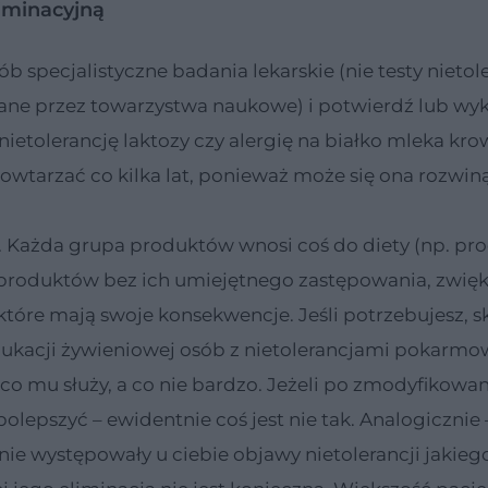
liminacyjną
b specjalistyczne badania lekarskie (nie testy nietole
ne przez towarzystwa naukowe) i potwierdź lub wy
 nietolerancję laktozy czy alergię na białko mleka kro
owtarzać co kilka lat, ponieważ może się ona rozwin
ć. Każda grupa produktów wnosi coś do diety (np. pr
produktów bez ich umiejętnego zastępowania, zwięk
óre mają swoje konsekwencje. Jeśli potrzebujesz, s
w edukacji żywieniowej osób z nietolerancjami pokarm
o mu służy, a co nie bardzo. Jeżeli po zmodyfikowan
lepszyć – ewidentnie coś jest nie tak. Analogicznie –
nie występowały u ciebie objawy nietolerancji jakieg