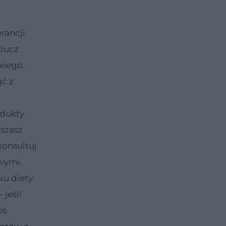
rancji
klucz
wiego.
ąć z
odukty
szasz
konsultuj
owymi.
iu diety
 jeśli
oś