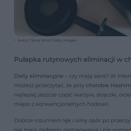
Autor: Tijana Simic/ Getty Images
Pułapka rutynowych eliminacji w c
Diety eliminacyjne
– czy mają sens? W Inter
możesz przeczytać, że przy
chorobie Hashim
najlepiej jeszcze część warzyw, strączki, orz
mięso z konwencjonalnych hodowli.
Dobrze rozumiem lęk i silny opór po przeczyt
nie mają żadnego zastosowania i nie poma