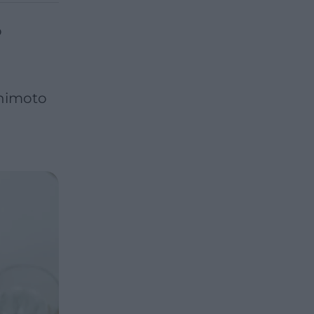
o
shimoto