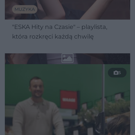
MUZYKA
"ESKA Hity na Czasie" – playlista,
która rozkręci każdą chwilę
5