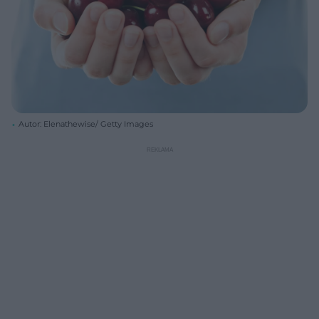
Autor: Elenathewise/ Getty Images