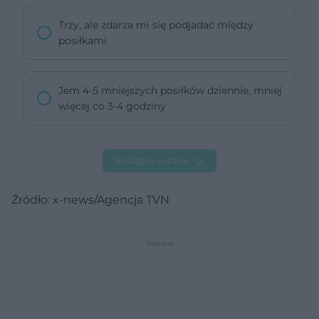
Trzy, ale zdarza mi się podjadać między
posiłkami
Jem 4-5 mniejszych posiłków dziennie, mniej
więcej co 3-4 godziny
Następne pytanie
Źródło: x-news/Agencja TVN