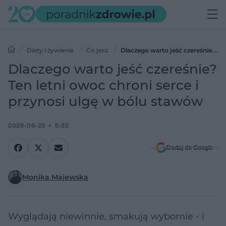
Diety i żywienie
Co jesz
Dlaczego warto jeść czereśnie?
Ten letni owoc chroni serce i przynosi ulgę w bólu stawów
Dlaczego warto jeść czereśnie?
Ten letni owoc chroni serce i
przynosi ulgę w bólu stawów
2026-06-23
5:32
Dodaj do Google
Monika Majewska
Wyglądają niewinnie, smakują wybornie - i