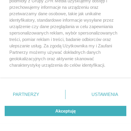
podmioty z Grupy ZPR Media uzyskujemy dostęp i
TEKST SPONSOROWANY
przechowujemy informacje na urządzeniu oraz
Daleko do pięciu porcji dziennie.
przetwarzamy dane osobowe, takie jak unikalne
Badanie pokazuje, jak Polacy
identyfikatory, standardowe informacje wysyłane przez
urządzenie czy dane przeglądania w celu zapewniania
naprawdę jedzą warzywa i owoce
spersonalizowanych reklam, wybór spersonalizowanych
treści, pomiar reklam i treści, badanie odbiorców oraz
ulepszanie usług. Za zgodą Użytkownika my i Zaufani
Partnerzy możemy używać dokładnych danych
geolokalizacyjnych oraz aktywnie skanować
charakterystykę urządzenia do celów identyfikacji.
Ponieważ cenimy Twoją prywatność, prosimy o zgodę na
korzystanie z tych technologii poprzez kliknięcie
„Akceptuję”. Zgoda jest dobrowolna i zawsze możesz ją
zmienić/wycofać klikając przycisk ustawień prywatności
PARTNERZY
USTAWIENIA
znajdujący się w lewym dolnym rogu strony
. Niektóre
rodzaje przetwarzania danych nie wymagają zgody
Akceptuję
użytkownika, ale masz prawo sprzeciwić się takiemu
przetwarzaniu. Preferencje będą miały zastosowanie tylko
na tej witrynie.
MATERIAŁ SPONSOROWANY