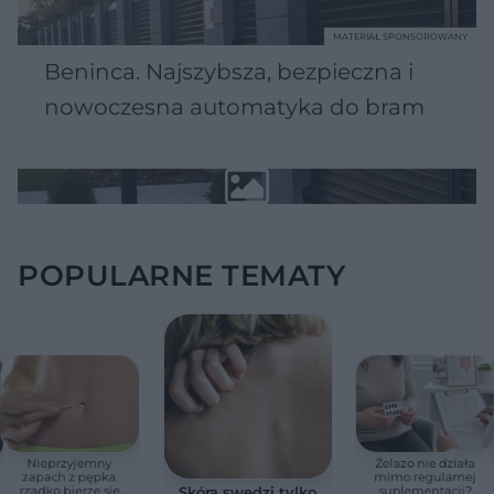
MATERIAŁ SPONSOROWANY
Beninca. Najszybsza, bezpieczna i
nowoczesna automatyka do bram
POPULARNE TEMATY
Nieprzyjemny
Żelazo nie działa
zapach z pępka
mimo regularnej
rzadko bierze się
suplementacji?
Skóra swędzi tylko