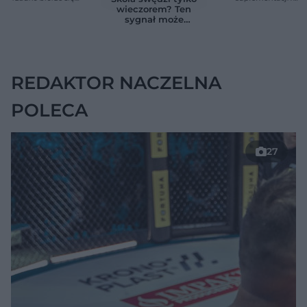
znikąd. Jeden objaw
Przyczyna może
wieczorem? Ten
zmienia wszystko
ukrywać się w
sygnał może
jelitach
wskazywać na
chorobę, która długo
nie daje objawów
REDAKTOR NACZELNA
POLECA
27