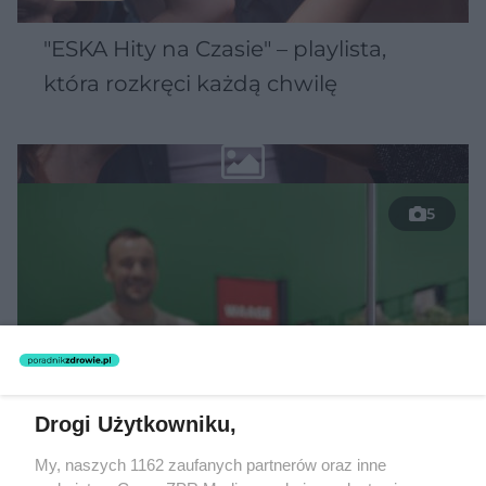
"ESKA Hity na Czasie" – playlista,
która rozkręci każdą chwilę
5
Drogi Użytkowniku,
My, naszych 1162 zaufanych partnerów oraz inne