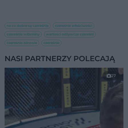
na co dobre są czereśnie
czereśnie właściwości
czereśnie witaminy
wartości odżywcze czereśni
czereśnie zdrowie
czereśnie
NASI PARTNERZY POLECAJĄ
27