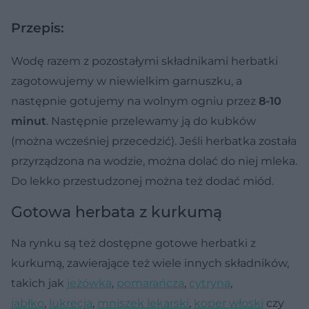
Przepis:
Wodę razem z pozostałymi składnikami herbatki
zagotowujemy w niewielkim garnuszku, a
następnie gotujemy na wolnym ogniu przez
8-10
minut
. Następnie przelewamy ją do kubków
(można wcześniej przecedzić). Jeśli herbatka została
przyrządzona na wodzie, można dolać do niej mleka.
Do lekko przestudzonej można też dodać miód.
Gotowa herbata z kurkumą
Na rynku są też dostępne gotowe herbatki z
kurkumą, zawierające też wiele innych składników,
takich jak
jeżówka
,
pomarańcza
,
cytryna
,
jabłko
,
lukrecja
,
mniszek lekarski
,
koper włoski
czy