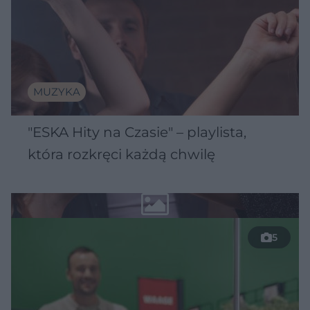
MUZYKA
"ESKA Hity na Czasie" – playlista,
która rozkręci każdą chwilę
5