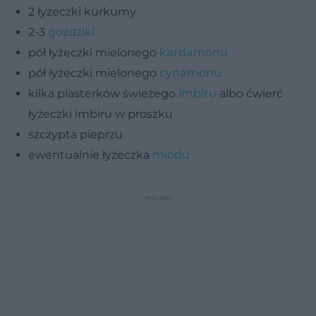
2 łyżeczki kurkumy
2-3
goździki
pół łyżeczki mielonego
kardamonu
pół łyżeczki mielonego
cynamonu
kilka plasterków świeżego
imbiru
albo ćwierć
łyżeczki imbiru w proszku
szczypta pieprzu
ewentualnie łyżeczka
miodu