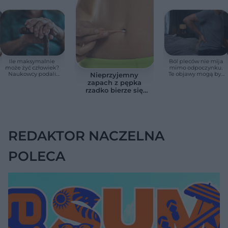
Ile maksymalnie
Ból pleców nie mija
może żyć człowiek?
mimo odpoczynku.
Naukowcy podali
Te objawy mogą być
Nieprzyjemny
zaskakującą liczbę
sygnałem raka
zapach z pępka
rzadko bierze się
znikąd. Jeden objaw
zmienia wszystko
REDAKTOR NACZELNA
POLECA