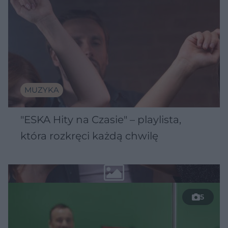
MUZYKA
"ESKA Hity na Czasie" – playlista,
która rozkręci każdą chwilę
5