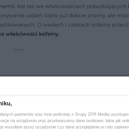
nemii
. Ale też we właściwościach pobudzających 
onywanie zadań, które już dobrze znamy, ale moż
mplikowanych. O wadach i zaletach kofeiny przecz
ce właściwości kofeiny
.
niku,
fanych partnerów oraz inne podmioty z Grupy ZPR Media uzyskujem
cje na urządzeniu oraz przetwarzamy dane osobowe, takie jak unika
je wysyłane przez urządzenie czy dane przeglądania w celu zapewn