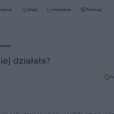
czenia
Diety
Rekreacja
Treningi
ziałała?
ej działała?
Do