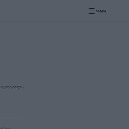
Menu
daj do Google