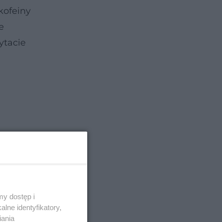
kofeiny
e
ytacie
y dostęp i
lne identyfikatory,
iania