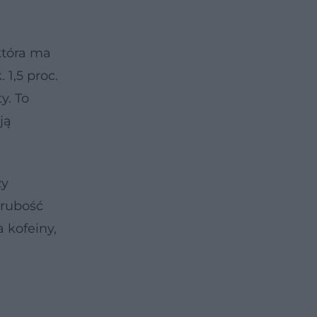
która ma
 1,5 proc.
y. To
ją
ży
grubość
 kofeiny,