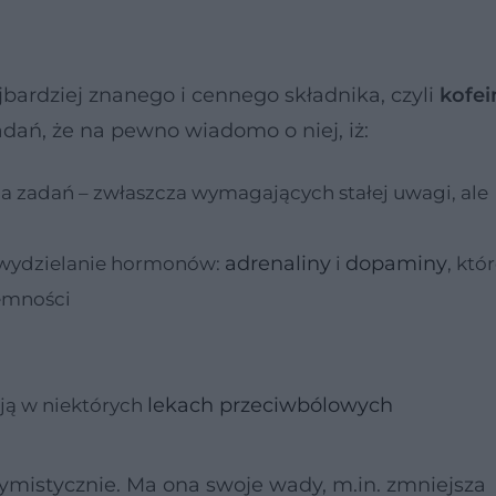
najbardziej znanego i cennego składnika, czyli
kofei
adań, że na pewno wiadomo o niej, iż:
 zadań – zwłaszcza wymagających stałej uwagi, ale
adrenaliny
dopaminy
 wydzielanie hormonów:
i
, któ
emności
lekach przeciwbólowych
 ją w niektórych
ymistycznie. Ma ona swoje wady, m.in. zmniejsza