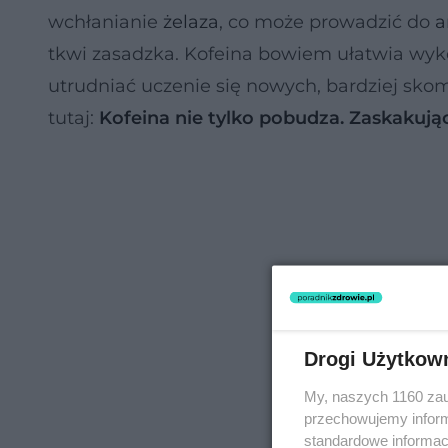
wchłanianie
żelaza
, co może prowadzić do
a
tkwi zasadzka. Kofeina bowiem ułatwia wyk
utrudniać uczenie się nowych, bardziej sko
tutaj:
Kofeina nie tylko pobudza. Zaskakują
Drogi Użytkow
My, naszych 1160 zau
przechowujemy informa
standardowe informac