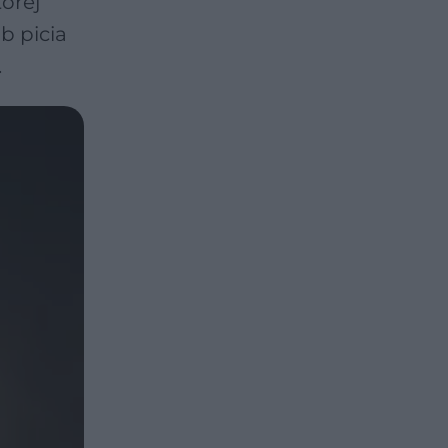
órej
b picia
.