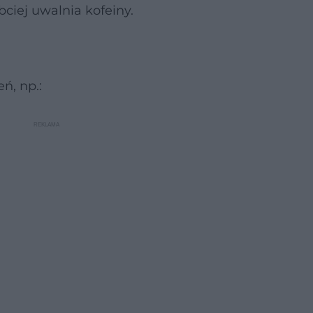
bciej uwalnia kofeiny.
ń, np.: