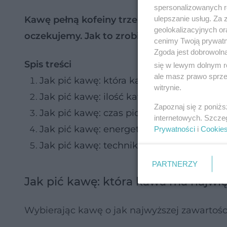
spersonalizowanych re
ulepszanie usług. Za
Kawę pełną kofeiny trzeba więc pić rozważni
geolokalizacyjnych or
oczekujemy. Jak to zrobić?
cenimy Twoją prywatno
Zgoda jest dobrowoln
Spis treści
się w lewym dolnym r
ale masz prawo sprzec
Jak pić kawę: która kawa ma najwięcej k
witrynie.
Jak pić kawę: ilość kawy
Zapoznaj się z poniż
Jak pić kawę: czas picia kawy
internetowych. Szcze
Jak pić kawę: energetyczna drzemka po
Prywatności
i
Cookie
Jak pić kawę: technika picia kawy
PARTNERZY
Jak pić kawę: która kawa ma najwię
Wybierając kawę o jak najwyższej zawartości