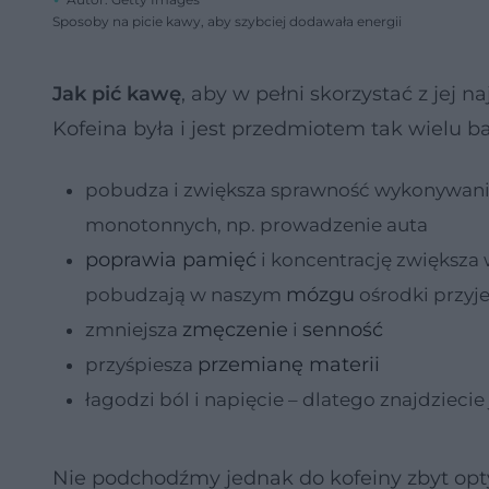
Sposoby na picie kawy, aby szybciej dodawała energii
Jak pić kawę
, aby w pełni skorzystać z jej 
Kofeina była i jest przedmiotem tak wielu b
pobudza i zwiększa sprawność wykonywania
monotonnych, np. prowadzenie auta
poprawia pamięć
i koncentrację zwiększa
mózgu
pobudzają w naszym
ośrodki przyj
zmęczenie
senność
zmniejsza
i
przemianę materii
przyśpiesza
łagodzi ból i napięcie – dlatego znajdziecie
Nie podchodźmy jednak do kofeiny zbyt opt