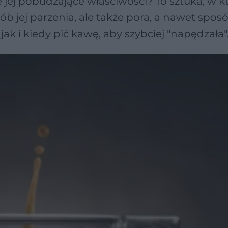
 jej pobudzające właściwości? To sztuka, w kt
ób jej parzenia, ale także pora, a nawet sposó
 i kiedy pić kawę, aby szybciej "napędzała"