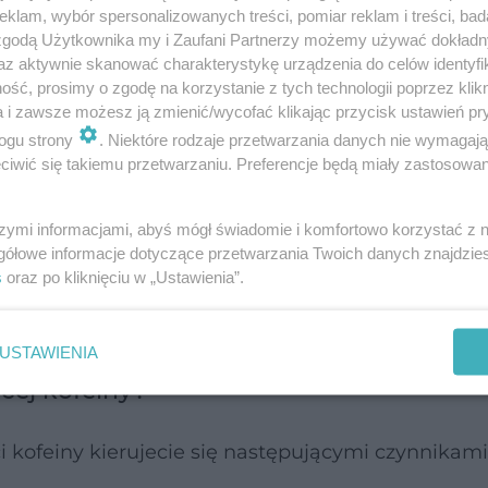
klam, wybór spersonalizowanych treści, pomiar reklam i treści, bad
 zgodą Użytkownika my i Zaufani Partnerzy możemy używać dokład
e i sprytnie, aby faktycznie zadziałała tak jak t
az aktywnie skanować charakterystykę urządzenia do celów identyfi
ść, prosimy o zgodę na korzystanie z tych technologii poprzez klikn
a i zawsze możesz ją zmienić/wycofać klikając przycisk ustawień pr
ogu strony
. Niektóre rodzaje przetwarzania danych nie wymagaj
iwić się takiemu przetwarzaniu. Preferencje będą miały zastosowanie
ofeiny?
szymi informacjami, abyś mógł świadomie i komfortowo korzystać z
gółowe informacje dotyczące przetwarzania Twoich danych znajdzi
 kawie
s
oraz po kliknięciu w „Ustawienia”.
USTAWIENIA
cej kofeiny?
 kofeiny kierujecie się następującymi czynnikami