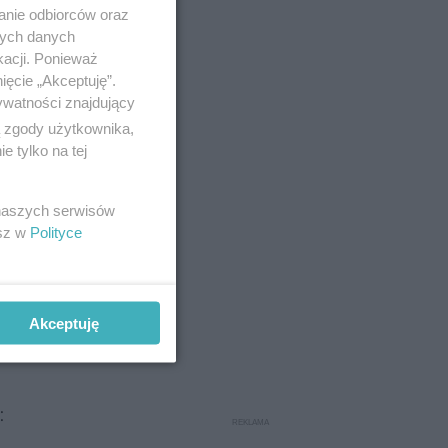
anie odbiorców oraz
nych danych
ego
kacji. Ponieważ
ięcie „Akceptuję”.
ywatności znajdujący
ą zgody użytkownika,
 tylko na tej
 naszych serwisów
esz w
Polityce
Akceptuję
: