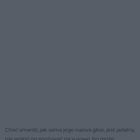
Choć smardz, jak sama jego nazwa głosi, jest jadalny,
nie wolno go spożywać na surowo, bo może