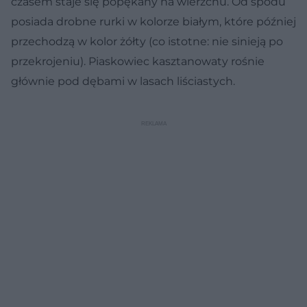
czasem staje się popękany na wierzchu. Od spodu
posiada drobne rurki w kolorze białym, które później
przechodzą w kolor żółty (co istotne: nie sinieją po
przekrojeniu). Piaskowiec kasztanowaty rośnie
głównie pod dębami w lasach liściastych.