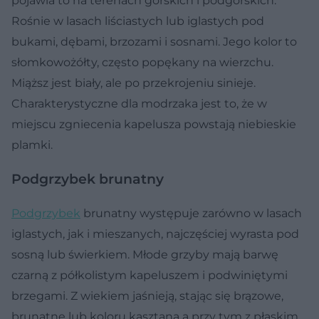
pojawia to na terenach górskich i podgórskich.
Rośnie w lasach liściastych lub iglastych pod
bukami, dębami, brzozami i sosnami. Jego kolor to
słomkowożółty, często popękany na wierzchu.
Miąższ jest biały, ale po przekrojeniu sinieje.
Charakterystyczne dla modrzaka jest to, że w
miejscu zgniecenia kapelusza powstają niebieskie
plamki.
Podgrzybek brunatny
Podgrzybek
brunatny występuje zarówno w lasach
iglastych, jak i mieszanych, najczęściej wyrasta pod
sosną lub świerkiem. Młode grzyby mają barwę
czarną z półkolistym kapeluszem i podwiniętymi
brzegami. Z wiekiem jaśnieją, stając się brązowe,
brunatne lub koloru kasztana a przy tym z płaskim