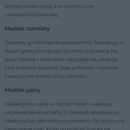
żółtopomarańczową, a na wierzchu ma
umieszczoną siateczkę.
Maślak ziarnisty
Zbieramy go od maja do października. Występuje w
lasach iglastych, najczęściej rośnie pod sosną. Ma
jasny trzonek z ziarenkiem (wygląda tak, jakby go
ktoś piaskiem posypał). Jego półkolisty i wypukły
kapelusz jest koloru ochry lub brązu.
Maślak pstry
Maślak pstry rośnie w różnych lasach. Kapelusz
przybiera barwę od żółtej (u młodych grzybów) po
oliwkową lub zabrudzony pomarańcz. Od spodu ma
ciemniejsze rurki, które po przecięciu stają się