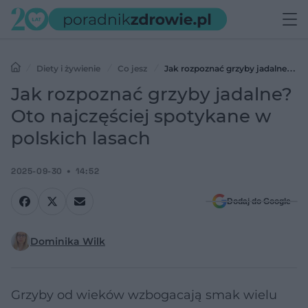
Diety i żywienie
Co jesz
Jak rozpoznać grzyby jadalne?
Oto najczęściej spotykane w polskich lasach
Jak rozpoznać grzyby jadalne?
Oto najczęściej spotykane w
polskich lasach
2025-09-30
14:52
Dodaj do Google
Dominika Wilk
Grzyby od wieków wzbogacają smak wielu