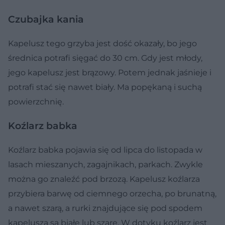
Czubajka kania
Kapelusz tego grzyba jest dość okazały, bo jego
średnica potrafi sięgać do 30 cm. Gdy jest młody,
jego kapelusz jest brązowy. Potem jednak jaśnieje i
potrafi stać się nawet biały. Ma popękaną i suchą
powierzchnię.
Koźlarz babka
Koźlarz babka pojawia się od lipca do listopada w
lasach mieszanych, zagajnikach, parkach. Zwykle
można go znaleźć pod brzozą. Kapelusz koźlarza
przybiera barwę od ciemnego orzecha, po brunatną,
a nawet szarą, a rurki znajdujące się pod spodem
kapelusza są białe lub szare. W dotyku koźlarz jest