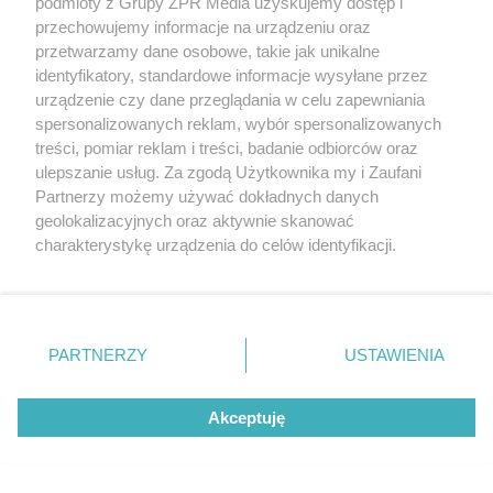
podmioty z Grupy ZPR Media uzyskujemy dostęp i
przechowujemy informacje na urządzeniu oraz
przetwarzamy dane osobowe, takie jak unikalne
identyfikatory, standardowe informacje wysyłane przez
urządzenie czy dane przeglądania w celu zapewniania
spersonalizowanych reklam, wybór spersonalizowanych
treści, pomiar reklam i treści, badanie odbiorców oraz
ulepszanie usług. Za zgodą Użytkownika my i Zaufani
Partnerzy możemy używać dokładnych danych
geolokalizacyjnych oraz aktywnie skanować
charakterystykę urządzenia do celów identyfikacji.
Przykładem może być czubajka kania, którą łatwo
Ponieważ cenimy Twoją prywatność, prosimy o zgodę na
korzystanie z tych technologii poprzez kliknięcie
można pomylić z muchomorem sromotnikowym –
„Akceptuję”. Zgoda jest dobrowolna i zawsze możesz ją
muchomory mają blaszki, które łączą się
zmienić/wycofać klikając przycisk ustawień prywatności
PARTNERZY
USTAWIENIA
bezpośrednio z „pierścieniem” znajdującym się
znajdujący się w lewym dolnym rogu strony
. Niektóre
rodzaje przetwarzania danych nie wymagają zgody
wokół trzonka. Są do niego przyklejone.
Akceptuję
użytkownika, ale masz prawo sprzeciwić się takiemu
przetwarzaniu. Preferencje będą miały zastosowanie tylko
Natomiast grzyby jadalne, takie jak czubajka kania,
na tej witrynie.
posiadają pierścień otaczający luźno trzonek, nie