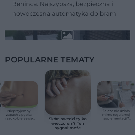
Beninca. Najszybsza, bezpieczna i
nowoczesna automatyka do bram
POPULARNE TEMATY
Nieprzyjemny
Żelazo nie działa
zapach z pępka
mimo regularnej
rzadko bierze się
suplementacji?
Skóra swędzi tylko
znikąd. Jeden objaw
Przyczyna może
wieczorem? Ten
zmienia wszystko
ukrywać się w
sygnał może
jelitach
wskazywać na