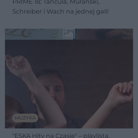
PRIME 18: Tańcula, Murański,
Schreiber i Wach na jednej gali!
MUZYKA
"ESKA Hity na Czasie" – playlista,