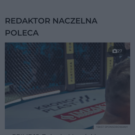
chorobę, która długo
nie daje objawów
REDAKTOR NACZELNA
POLECA
27
TEKST SPONSOROWANY